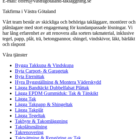
E-mail: offert@vastragotaland-taklaggning.se
Takfirma i Västra Götaland
Vårt team består av skickliga och behöriga takläggare, montörer och
plåtslagare med stort engagemang för kundanpassade lösningar. Vi
har lång erfarenhet av att renovera alla sorters takmaterial, inklusive
tegel, papp, plåt, trä, betongpannor, shingel, vindskivor, läkt, bärläkt
och råspont
Våra tjänster
Bygga Takkupa & Vindskupa
Byta Carport- & Garagetak
Byta Eternittak
Hyra Byggställning & Montera Väderskydd
Lägga Bandtäckt Dubbelfalsat Plåttak
Lägga EPDM Gummiduk: Tak & Tätskikt
Lägga Tak
Lägga Takpapp & Shingeltak
Lägga Takplåt
Lägga Tegeltak
Takbyte & Takomläggning
Takplåtsmålning
Takrenovering
Taktvättning & Rengöring av Tak