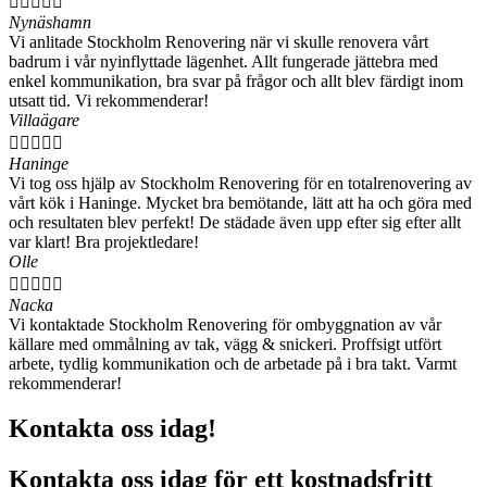





Nynäshamn
Vi anlitade Stockholm Renovering när vi skulle renovera vårt
badrum i vår nyinflyttade lägenhet. Allt fungerade jättebra med
enkel kommunikation, bra svar på frågor och allt blev färdigt inom
utsatt tid. Vi rekommenderar!
Villaägare





Haninge
Vi tog oss hjälp av Stockholm Renovering för en totalrenovering av
vårt kök i Haninge. Mycket bra bemötande, lätt att ha och göra med
och resultaten blev perfekt! De städade även upp efter sig efter allt
var klart! Bra projektledare!
Olle





Nacka
Vi kontaktade Stockholm Renovering för ombyggnation av vår
källare med ommålning av tak, vägg & snickeri. Proffsigt utfört
arbete, tydlig kommunikation och de arbetade på i bra takt. Varmt
rekommenderar!
Kontakta oss idag!
Kontakta oss idag för ett kostnadsfritt