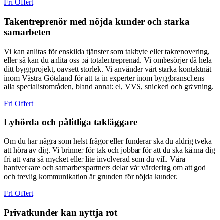
Fri Offert
Takentreprenör med nöjda kunder och starka
samarbeten
Vi kan anlitas för enskilda tjänster som takbyte eller takrenovering,
eller så kan du anlita oss på totalentreprenad. Vi ombesörjer då hela
ditt byggprojekt, oavsett storlek. Vi använder vårt starka kontaktnät
inom Västra Götaland för att ta in experter inom byggbranschens
alla specialistområden, bland annat: el, VVS, snickeri och grävning.
Fri Offert
Lyhörda och pålitliga takläggare
Om du har några som helst frågor eller funderar ska du aldrig tveka
att höra av dig. Vi brinner för tak och jobbar för att du ska känna dig
fri att vara så mycket eller lite involverad som du vill. Våra
hantverkare och samarbetspartners delar vår värdering om att god
och trevlig kommunikation är grunden för nöjda kunder.
Fri Offert
Privatkunder kan nyttja rot