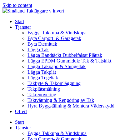
Skip to content
Start
Tjänster
Bygga Takkupa & Vindskupa
Byta Carport- & Garagetak
Byta Eternittak
Lägga Tak
Lägga Bandtäckt Dubbelfalsat Plåttak
Lägga EPDM Gummiduk: Tak & Tätskikt
Lägga Takpapp & Shingeltak
Lägga Takplåt
Lägga Tegeltak
Takbyte & Takomläggning
Takplåtsmålning
Takrenovering
Taktvättning & Rengöring av Tak
Hyra Byggställning & Montera Väderskydd
Offert
Start
Tjänster
Bygga Takkupa & Vindskupa
Byta Carport- & Garagetak