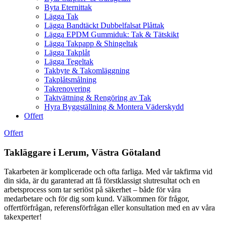
Byta Eternittak
Lägga Tak
Lägga Bandtäckt Dubbelfalsat Plåttak
Lägga EPDM Gummiduk: Tak & Tätskikt
Lägga Takpapp & Shingeltak
Lägga Takplåt
Lägga Tegeltak
Takbyte & Takomläggning
Takplåtsmålning
Takrenovering
Taktvättning & Rengöring av Tak
Hyra Byggställning & Montera Väderskydd
Offert
Offert
Takläggare i Lerum, Västra Götaland
Takarbeten är komplicerade och ofta farliga. Med vår takfirma vid
din sida, är du garanterad att få förstklassigt slutresultat och en
arbetsprocess som tar seriöst på säkerhet – både för våra
medarbetare och för dig som kund. Välkommen för frågor,
offertförfrågan, referensförfrågan eller konsultation med en av våra
takexperter!