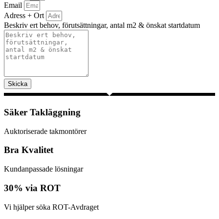
Email
Adress + Ort
Beskriv ert behov, förutsättningar, antal m2 & önskat startdatum
Skicka
Säker Takläggning
Auktoriserade takmontörer
Bra Kvalitet
Kundanpassade lösningar
30% via ROT
Vi hjälper söka ROT-Avdraget