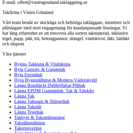
E-mail: offert@vastragotaland-taklaggning.se
Takfirma i Västra Götaland
Vårt team består av skickliga och behöriga takläggare, montörer och
plåtslagare med stort engagemang för kundanpassade lösningar. Vi
har lång erfarenhet av att renovera alla sorters takmaterial, inklusive
tegel, papp, plåt, trä, betongpannor, shingel, vindskivor, läkt, bärläkt
och råspont
Våra tjänster
Bygga Takkupa & Vindskupa
Byta Carport- & Garagetak
Byta Eternittak
Hyra Byggställning & Montera Väderskydd
Lägga Bandtäckt Dubbelfalsat Plåttak
Lägga EPDM Gummiduk: Tak & Tätskikt
Lägga Tak
Lägga Takpapp & Shingeltak
Lägga Takplåt
Lägga Tegeltak
Takbyte & Takomläggning
Takplåtsmålning
Takrenovering