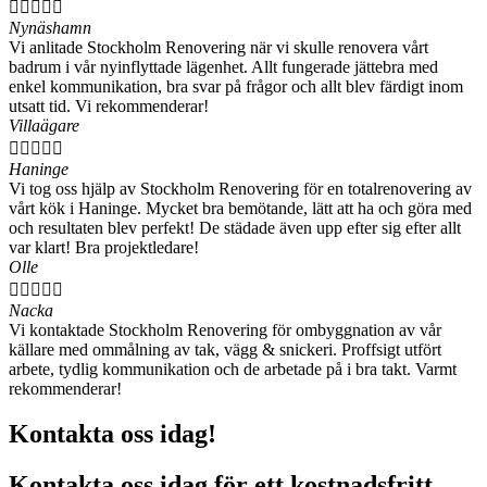





Nynäshamn
Vi anlitade Stockholm Renovering när vi skulle renovera vårt
badrum i vår nyinflyttade lägenhet. Allt fungerade jättebra med
enkel kommunikation, bra svar på frågor och allt blev färdigt inom
utsatt tid. Vi rekommenderar!
Villaägare





Haninge
Vi tog oss hjälp av Stockholm Renovering för en totalrenovering av
vårt kök i Haninge. Mycket bra bemötande, lätt att ha och göra med
och resultaten blev perfekt! De städade även upp efter sig efter allt
var klart! Bra projektledare!
Olle





Nacka
Vi kontaktade Stockholm Renovering för ombyggnation av vår
källare med ommålning av tak, vägg & snickeri. Proffsigt utfört
arbete, tydlig kommunikation och de arbetade på i bra takt. Varmt
rekommenderar!
Kontakta oss idag!
Kontakta oss idag för ett kostnadsfritt