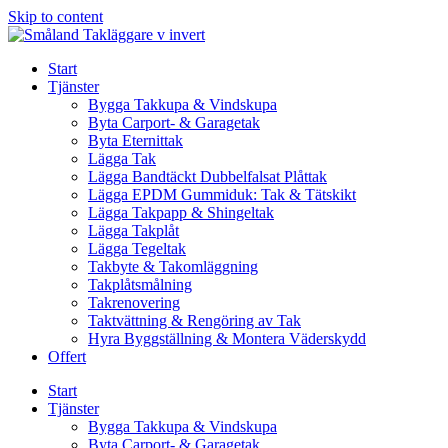
Skip to content
Start
Tjänster
Bygga Takkupa & Vindskupa
Byta Carport- & Garagetak
Byta Eternittak
Lägga Tak
Lägga Bandtäckt Dubbelfalsat Plåttak
Lägga EPDM Gummiduk: Tak & Tätskikt
Lägga Takpapp & Shingeltak
Lägga Takplåt
Lägga Tegeltak
Takbyte & Takomläggning
Takplåtsmålning
Takrenovering
Taktvättning & Rengöring av Tak
Hyra Byggställning & Montera Väderskydd
Offert
Start
Tjänster
Bygga Takkupa & Vindskupa
Byta Carport- & Garagetak