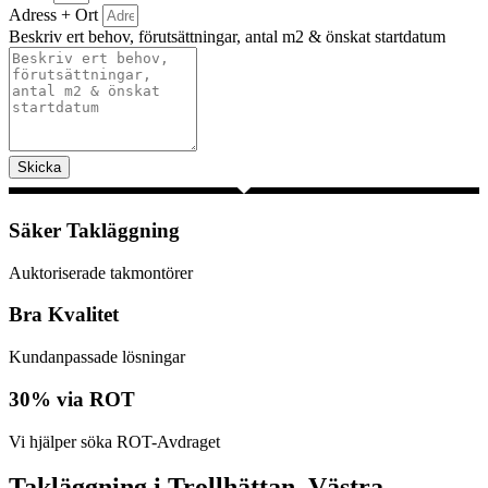
Adress + Ort
Beskriv ert behov, förutsättningar, antal m2 & önskat startdatum
Skicka
Säker Takläggning
Auktoriserade takmontörer
Bra Kvalitet
Kundanpassade lösningar
30% via ROT
Vi hjälper söka ROT-Avdraget
Takläggning i Trollhättan, Västra