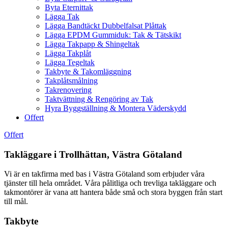
Byta Eternittak
Lägga Tak
Lägga Bandtäckt Dubbelfalsat Plåttak
Lägga EPDM Gummiduk: Tak & Tätskikt
Lägga Takpapp & Shingeltak
Lägga Takplåt
Lägga Tegeltak
Takbyte & Takomläggning
Takplåtsmålning
Takrenovering
Taktvättning & Rengöring av Tak
Hyra Byggställning & Montera Väderskydd
Offert
Offert
Takläggare i Trollhättan, Västra Götaland
Vi är en takfirma med bas i Västra Götaland som erbjuder våra
tjänster till hela området. Våra pålitliga och trevliga takläggare och
takmontörer är vana att hantera både små och stora byggen från start
till mål.
Takbyte