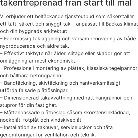
takentreprenad från start till mål
Vi erbjuder ett heltäckande tjänsteutbud som säkerställer
ett tätt, säkert och snyggt tak – anpassat till Backas klimat
och din byggnads arkitektur:
– Fackmässig takläggning och varsam renovering av både
nyproducerade och äldre tak.
– Effektivt takbyte när ålder, slitage eller skador gör att
omläggning är mest ekonomiskt.
– Professionell montering av plåttak, klassiska tegelpannor
och hållbara betongpannor.
– Bandtäckning, skivtäckning och hantverksmässigt
utförda falsade plåtlösningar.
– Dimensionerad takavvattning med rätt hängrännor och
stuprör för din fastighet.
– Måttanpassade plåtbeslag såsom skorstensinklädnad,
nockplåt, fotplåt och vindskiveplåt.
– Installation av takhuvar, serviceluckor och täta
genomföringar för ventilation och teknik.