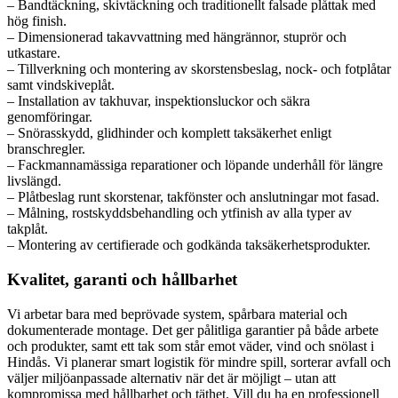
– Bandtäckning, skivtäckning och traditionellt falsade plåttak med
hög finish.
– Dimensionerad takavvattning med hängrännor, stuprör och
utkastare.
– Tillverkning och montering av skorstensbeslag, nock- och fotplåtar
samt vindskiveplåt.
– Installation av takhuvar, inspektionsluckor och säkra
genomföringar.
– Snörasskydd, glidhinder och komplett taksäkerhet enligt
branschregler.
– Fackmannamässiga reparationer och löpande underhåll för längre
livslängd.
– Plåtbeslag runt skorstenar, takfönster och anslutningar mot fasad.
– Målning, rostskyddsbehandling och ytfinish av alla typer av
takplåt.
– Montering av certifierade och godkända taksäkerhetsprodukter.
Kvalitet, garanti och hållbarhet
Vi arbetar bara med beprövade system, spårbara material och
dokumenterade montage. Det ger pålitliga garantier på både arbete
och produkter, samt ett tak som står emot väder, vind och snölast i
Hindås. Vi planerar smart logistik för mindre spill, sorterar avfall och
väljer miljöanpassade alternativ när det är möjligt – utan att
kompromissa med hållbarhet och täthet. Vill du ha en professionell