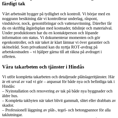
färdigt tak
Vårt arbetssätt bygger på tydlighet och kontroll. Vi börjar med en
noggrann besiktning där vi kontrollerar underlag, råspont,
vindskivor, nock, genomföringar och vattenavrinning. Därefter får
du en skriftlig åtgärdsplan med kostnader, tidslinje och materialval.
Under produktionen har du en kontaktperson och löpande
information om status. Vi dokumenterar momenten och gör
egenkontroller, och när taket är klart lämnar vi över garantier och
skötselråd. Som privatkund kan du nyttja ROT‑avdrag på
arbetskostnaden – vi hjälper gärna till att räkna på avdraget i
offerten.
Våra takarbeten och tjänster i Hindås
Vi utför kompletta takarbeten och detaljerade plåtslageritjänster. Här
är ett urval av vad vi gör – anpassat för både nya och befintliga tak i
Hindås:
– Nyinstallation och renovering av tak på både nya byggnader och
äldre hus.
– Kompletta takbyten när taket blivit gammalt, slitet eller drabbats av
skador.
– Professionell läggning av plåt-, tegel- och betongpannor för alla
taklutningar.