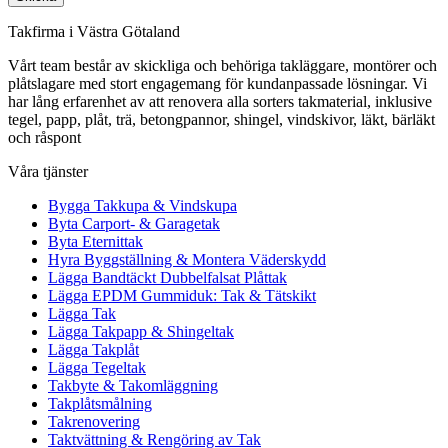
Takfirma i Västra Götaland
Vårt team består av skickliga och behöriga takläggare, montörer och
plåtslagare med stort engagemang för kundanpassade lösningar. Vi
har lång erfarenhet av att renovera alla sorters takmaterial, inklusive
tegel, papp, plåt, trä, betongpannor, shingel, vindskivor, läkt, bärläkt
och råspont
Våra tjänster
Bygga Takkupa & Vindskupa
Byta Carport- & Garagetak
Byta Eternittak
Hyra Byggställning & Montera Väderskydd
Lägga Bandtäckt Dubbelfalsat Plåttak
Lägga EPDM Gummiduk: Tak & Tätskikt
Lägga Tak
Lägga Takpapp & Shingeltak
Lägga Takplåt
Lägga Tegeltak
Takbyte & Takomläggning
Takplåtsmålning
Takrenovering
Taktvättning & Rengöring av Tak