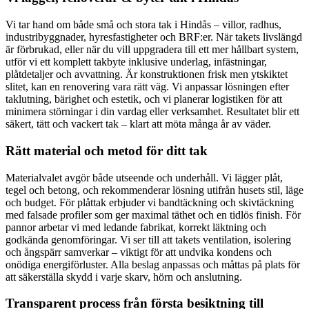
Vi tar hand om både små och stora tak i Hindås – villor, radhus,
industribyggnader, hyresfastigheter och BRF:er. När takets livslängd
är förbrukad, eller när du vill uppgradera till ett mer hållbart system,
utför vi ett komplett takbyte inklusive underlag, infästningar,
plåtdetaljer och avvattning. Är konstruktionen frisk men ytskiktet
slitet, kan en renovering vara rätt väg. Vi anpassar lösningen efter
taklutning, bärighet och estetik, och vi planerar logistiken för att
minimera störningar i din vardag eller verksamhet. Resultatet blir ett
säkert, tätt och vackert tak – klart att möta många år av väder.
Rätt material och metod för ditt tak
Materialvalet avgör både utseende och underhåll. Vi lägger plåt,
tegel och betong, och rekommenderar lösning utifrån husets stil, läge
och budget. För plåttak erbjuder vi bandtäckning och skivtäckning
med falsade profiler som ger maximal täthet och en tidlös finish. För
pannor arbetar vi med ledande fabrikat, korrekt läktning och
godkända genomföringar. Vi ser till att takets ventilation, isolering
och ångspärr samverkar – viktigt för att undvika kondens och
onödiga energiförluster. Alla beslag anpassas och måttas på plats för
att säkerställa skydd i varje skarv, hörn och anslutning.
Transparent process från första besiktning till