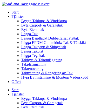
Skip
to
Start
content
Tjänster
Bygga Takkupa & Vindskupa
Byta Carport- & Garagetak
Byta Eternittak
Lägga Tak
Lägga Bandtäckt Dubbelfalsat Plåttak
Lägga EPDM Gummiduk: Tak & Tätskikt
Lägga Takpapp & Shingeltak
Lägga Takplåt
Lägga Tegeltak
Takbyte & Takomläggning
Takplåtsmålning
Takrenovering
Taktvättning & Rengöring av Tak
Hyra Byggställning & Montera Väderskydd
Offert
Start
Tjänster
Bygga Takkupa & Vindskupa
Byta Carport- & Garagetak
Byta Eternittak