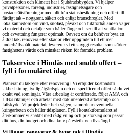
konstruktion och klimatet här i Sjuhäradsbygden. Vi hjälper
privatpersoner, företag, industrier, fastighetsägare och
bostadsrättsföreningar med allt från statusbesiktning och offert till
färdigt tak – noggrant, säkert och enligt branschregler. Med
lokalkännedom om vind, snölast, påväxt och fuktförhållanden väljer
vi material och detaljer som håller länge och ser till att ventilation
och avvattning fungerar optimalt. Oavsett om du behöver byta ett
åldrat tak, renovera efter skador eller uppgradera till ett mer
underhållssnålt material, levererar vi ett snyggt resultat som stärker
fastighetens värde och minskar risken för framtida problem.
Takservice i Hindås med snabb offert –
fyll i formuläret idag
Planerar du takbyte eller renovering? Vi erbjuder kostnadsfri
takbesiktning, tydlig åtgärdsplan och en specificerad offert så du vet
exakt vad som ingår. Våra arbetslag är certifierade, följer AMA och
TIB:s riktlinjer och arbetar med dokumenterad arbetsmiljö och
fallskydd. Vi projektleder hela vägen, samordnar eventuella
kringarbeten och håller tidsplanen. Fyll i kontaktformuläret så
återkommer vi snabbt med rådgivning och prisförslag som passar
ditt hus, din budget och dina krav på estetik och livslängd.
Vi lägger, renoverar & byter tak i Hindås