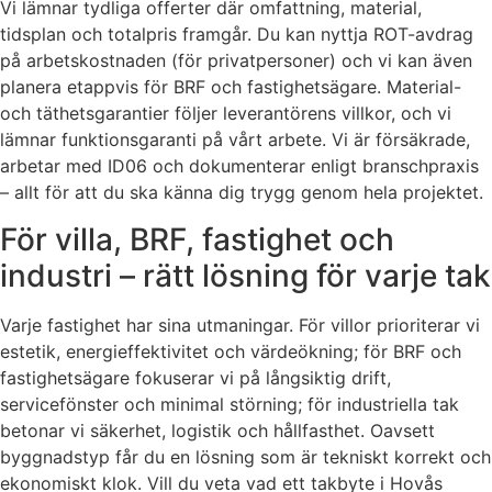
Vi lämnar tydliga offerter där omfattning, material,
tidsplan och totalpris framgår. Du kan nyttja ROT-avdrag
på arbetskostnaden (för privatpersoner) och vi kan även
planera etappvis för BRF och fastighetsägare. Material-
och täthetsgarantier följer leverantörens villkor, och vi
lämnar funktionsgaranti på vårt arbete. Vi är försäkrade,
arbetar med ID06 och dokumenterar enligt branschpraxis
– allt för att du ska känna dig trygg genom hela projektet.
För villa, BRF, fastighet och
industri – rätt lösning för varje tak
Varje fastighet har sina utmaningar. För villor prioriterar vi
estetik, energieffektivitet och värdeökning; för BRF och
fastighetsägare fokuserar vi på långsiktig drift,
servicefönster och minimal störning; för industriella tak
betonar vi säkerhet, logistik och hållfasthet. Oavsett
byggnadstyp får du en lösning som är tekniskt korrekt och
ekonomiskt klok. Vill du veta vad ett takbyte i Hovås