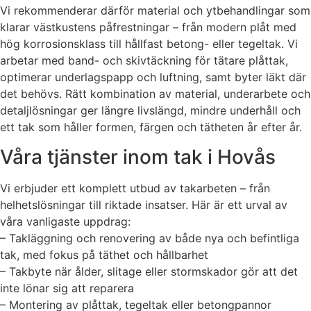
Vi rekommenderar därför material och ytbehandlingar som
klarar västkustens påfrestningar – från modern plåt med
hög korrosionsklass till hållfast betong- eller tegeltak. Vi
arbetar med band- och skivtäckning för tätare plåttak,
optimerar underlagspapp och luftning, samt byter läkt där
det behövs. Rätt kombination av material, underarbete och
detaljlösningar ger längre livslängd, mindre underhåll och
ett tak som håller formen, färgen och tätheten år efter år.
Våra tjänster inom tak i Hovås
Vi erbjuder ett komplett utbud av takarbeten – från
helhetslösningar till riktade insatser. Här är ett urval av
våra vanligaste uppdrag:
– Takläggning och renovering av både nya och befintliga
tak, med fokus på täthet och hållbarhet
– Takbyte när ålder, slitage eller stormskador gör att det
inte lönar sig att reparera
– Montering av plåttak, tegeltak eller betongpannor