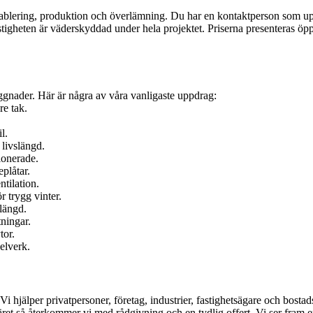
, etablering, produktion och överlämning. Du har en kontaktperson som up
 fastigheten är väderskyddad under hela projektet. Priserna presenteras 
yggnader. Här är några av våra vanligaste uppdrag:
e tak.
l.
 livslängd.
ionerade.
plåtar.
ntilation.
 trygg vinter.
slängd.
ningar.
tor.
elverk.
? Vi hjälper privatpersoner, företag, industrier, fastighetsägare och bost
läret så återkommer vi med rådgivning och en tydlig offert. Vi ser fram e