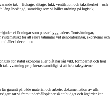
rande tak – läckage, slitage, fukt, ventilation och taksäkerhet – och
h lång livslängd, samtidigt som vi håller ordning på logistik,
 erbjuder vi lösningar som passar byggnadens förutsättningar,
r systematiskt för att säkra tätningar vid genomföringar, skorstenar och
om håller i decennier.
etongtak för stabil ekonomi eller plåt när låg vikt, formbarhet och hög
h takavvattning projekteras samtidigt så att hela taksystemet
u får garanti på både material och arbete, dokumentation av alla
sägare tar vi fram underhållsplaner så att budget och åtgärder kan