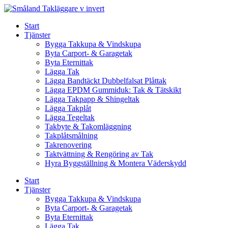
Skip
to
Start
content
Tjänster
Bygga Takkupa & Vindskupa
Byta Carport- & Garagetak
Byta Eternittak
Lägga Tak
Lägga Bandtäckt Dubbelfalsat Plåttak
Lägga EPDM Gummiduk: Tak & Tätskikt
Lägga Takpapp & Shingeltak
Lägga Takplåt
Lägga Tegeltak
Takbyte & Takomläggning
Takplåtsmålning
Takrenovering
Taktvättning & Rengöring av Tak
Hyra Byggställning & Montera Väderskydd
Start
Tjänster
Bygga Takkupa & Vindskupa
Byta Carport- & Garagetak
Byta Eternittak
Lägga Tak