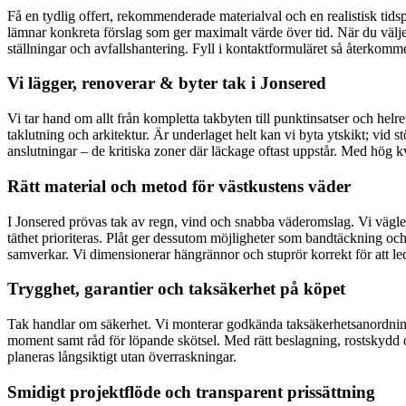
Få en tydlig offert, rekommenderade materialval och en realistisk tids
lämnar konkreta förslag som ger maximalt värde över tid. När du väljer 
ställningar och avfallshantering. Fyll i kontaktformuläret så återkomme
Vi lägger, renoverar & byter tak i Jonsered
Vi tar hand om allt från kompletta takbyten till punktinsatser och helr
taklutning och arkitektur. Är underlaget helt kan vi byta ytskikt; vid 
anslutningar – de kritiska zoner där läckage oftast uppstår. Med hög kva
Rätt material och metod för västkustens väder
I Jonsered prövas tak av regn, vind och snabba väderomslag. Vi vägleder 
täthet prioriteras. Plåt ger dessutom möjligheter som bandtäckning och
samverkar. Vi dimensionerar hängrännor och stuprör korrekt för att le
Trygghet, garantier och taksäkerhet på köpet
Tak handlar om säkerhet. Vi monterar godkända taksäkerhetsanordningar 
moment samt råd för löpande skötsel. Med rätt beslagning, rostskydd o
planeras långsiktigt utan överraskningar.
Smidigt projektflöde och transparent prissättning