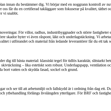
plan innan du bestämmer dig. Vi börjar med en noggrann kontroll av nuva
oss får du en certifierad takläggare som fokuserar på kvalitet, täthet oc
r vi snabbt.
enoveringar. För villor, radhus, industribyggnader och större fastigheter
större skador byter vi även råspont, läkt och underlagstäckning. Vi arbeta
litet i utförandet och material från ledande leverantörer får du ett tak s
dig till bästa material: klassiskt tegel för tidlös karaktär, slitstarkt b
 skivtäckning – lika estetiskt som robust. Underlagspapp, ventilation oc
da bort vatten och skydda fasad, sockel och grund.
och ser till att arbetsmiljö och fallskydd är i ordning från dag ett. D
ch ytbehandling förlängs livslängden ytterligare. För BRF och fastighet