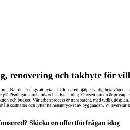
g, renovering och takbyte för vil
nomi. När det är dags att byta tak i Jonsered hjälper vi dig hela vägen – 
e plåtlösningar som band- och skivtäckning. Oavsett om du är privatperson
funktion och budget. Vår arbetsprocess är transparent, med tydlig tidspla
erhållskostnader och lyfter helhetsintrycket av byggnaden. Vi levererar
Jonsered? Skicka en offertförfrågan idag