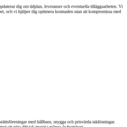
pdaterar dig om tidplan, leveranser och eventuella tilläggsarbeten. Vi
öppet, och vi hjälper dig optimera kostnaden utan att kompromissa med
adsrättsföreningar med hållbara, snygga och prisvärda taklösningar.
mot att göra ditt tak tryggt i många år framöver.