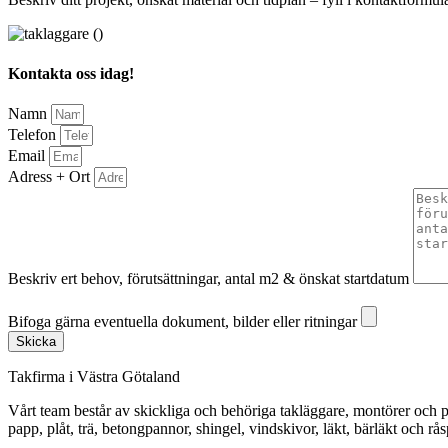
Kontakta oss idag!
Namn
Telefon
Email
Adress + Ort
Beskriv ert behov, förutsättningar, antal m2 & önskat startdatum
Bifoga gärna eventuella dokument, bilder eller ritningar
Bifoga gärna eventuella dokument, bilder eller ritningar
Skicka
Takfirma i Västra Götaland
Vårt team består av skickliga och behöriga takläggare, montörer och pl
papp, plåt, trä, betongpannor, shingel, vindskivor, läkt, bärläkt och rå