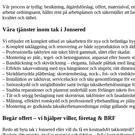
Vår process är tydlig: besiktning, åtgärdsförslag, offert, materialval
arbetar ordningsamt, håller rent på arbetsplatsen och säkerställer att
kvalitet och täthet.
Våra tjänster inom tak i Jonsered
Vi erbjuder ett komplett utbud av takarbeten för nya och befintliga b
– Komplett takläggning och renovering av både nyproduktion och äldr
– Professionella takbyten när taket blivit gammalt, slitet eller skadat.
– Montering av plåt-, tegel- och betongpannor, anpassat efter husets sti
– Bandtäckning och skivtäckning – eleganta, falsade plåttak med lång
– Effektiv takavvattning med nya hängrännor och stuprör, rätt dimens
– Skräddarsydda plåtbeslag: skorstensbeslag, nock-, fot- och vindskive
– Installation av takhuvar, serviceluckor och täta genomföringar för ve
– Snörasskydd och snöglidhinder samt övriga taksäkerhetslösningar för
– Snabba reparationer och planerat underhåll som förlänger takets liv
– Tät och snygg beslagning runt skorstenar, takfönster och fasadanslut
– Målning, effektivt rostskydd och professionell ytbehandling av plåty
– Montering av godkända taksäkerhetsanordningar enligt gällande reg
Begär offert – vi hjälper villor, företag & BRF
Redo att byta tak i Jonsered eller vill du få en kostnadsfri takkontroll
Beskriv ditt projekt, önskat material och tidplan – fyll i kontaktformu