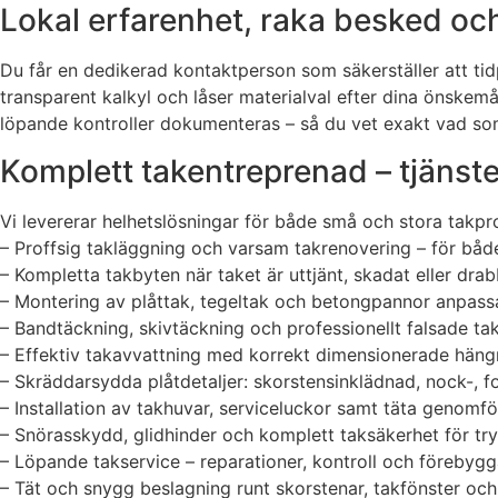
Lokal erfarenhet, raka besked och
Du får en dedikerad kontaktperson som säkerställer att tidp
transparent kalkyl och låser materialval efter dina önskem
löpande kontroller dokumenteras – så du vet exakt vad som
Komplett takentreprenad – tjänste
Vi levererar helhetslösningar för både små och stora takpro
– Proffsig takläggning och varsam takrenovering – för båd
– Kompletta takbyten när taket är uttjänt, skadat eller dra
– Montering av plåttak, tegeltak och betongpannor anpassat
– Bandtäckning, skivtäckning och professionellt falsade tak 
– Effektiv takavvattning med korrekt dimensionerade häng
– Skräddarsydda plåtdetaljer: skorstensinklädnad, nock-, fo
– Installation av takhuvar, serviceluckor samt täta genomfö
– Snörasskydd, glidhinder och komplett taksäkerhet för tryg
– Löpande takservice – reparationer, kontroll och förebygg
– Tät och snygg beslagning runt skorstenar, takfönster oc