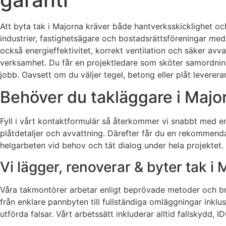
Att byta tak i Majorna kräver både hantverksskicklighet och
industrier, fastighetsägare och bostadsrättsföreningar med 
också energieffektivitet, korrekt ventilation och säker avv
verksamhet. Du får en projektledare som sköter samordning
jobb. Oavsett om du väljer tegel, betong eller plåt levererar
Behöver du takläggare i Major
Fyll i vårt kontaktformulär så återkommer vi snabbt med en 
plåtdetaljer och avvattning. Därefter får du en rekommendat
helgarbeten vid behov och tät dialog under hela projektet.
Vi lägger, renoverar & byter tak i
Våra takmontörer arbetar enligt beprövade metoder och brans
från enklare pannbyten till fullständiga omläggningar inkl
utförda falsar. Vårt arbetssätt inkluderar alltid fallskydd,