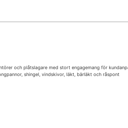
ntörer och plåtslagare med stort engagemang för kundanpas
tongpannor, shingel, vindskivor, läkt, bärläkt och råspont