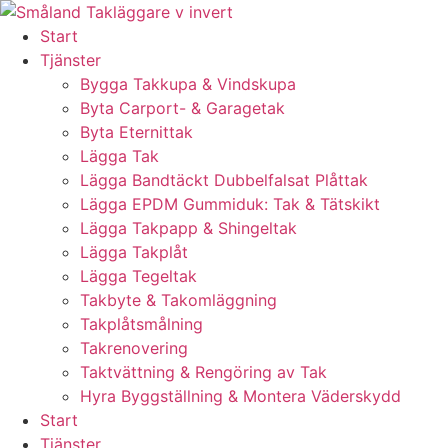
Skip
to
Start
content
Tjänster
Bygga Takkupa & Vindskupa
Byta Carport- & Garagetak
Byta Eternittak
Lägga Tak
Lägga Bandtäckt Dubbelfalsat Plåttak
Lägga EPDM Gummiduk: Tak & Tätskikt
Lägga Takpapp & Shingeltak
Lägga Takplåt
Lägga Tegeltak
Takbyte & Takomläggning
Takplåtsmålning
Takrenovering
Taktvättning & Rengöring av Tak
Hyra Byggställning & Montera Väderskydd
Start
Tjänster