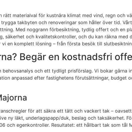
 rätt materialval för kustnära klimat med vind, regn och vä
trygga takbyten och renoveringar som håller över tid. Vårt 
attning. Med noggrann förbesiktning, tydlig offert och en pl
, säkerhet och kvalitetskontroller, och du kan räkna med d
 vi en komplett lösning – från första besök till slutbesiktnin
na? Begär en kostnadsfri offe
behovsanalys och ett tydligt prisförslag. Vi bokar gärna in
ion anpassad efter fastighetens förutsättningar, budget och
 Majorna
chregler för att säkra ett tätt och vackert tak – oavsett t
usive ny läkt, underlagspapp/duk, beslag och taksäkerhet. F
 ID06 och egenkontroller. Resultatet: ett hållbart tak som tå