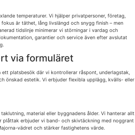
xlande temperaturer. Vi hjälper privatpersoner, företag,
fokus är täthet, lång livslängd och snygg finish – men
anerad tidslinje minimerar vi störningar i vardag och
okumentation, garantier och service även efter avslutat
g.
rt via formuläret
 ett platsbesök där vi kontrollerar råspont, underlagstak,
 önskad estetik. Vi erbjuder flexibla upplägg, kvälls- eller
aklutning, material eller byggnadens ålder. Vi hanterar allt
ör plåttak erbjuder vi band- och skivtäckning med noggrant
l Majorna-vädret och stärker fastighetens värde.