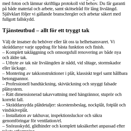
med foton och lämnar skriftliga protokoll vid behov. Du får garanti
på både material och arbete, samt skötselråd för lång livslängd.
Självklart följer vi gällande branschregler och arbetar säkert med
fullgott fallskydd.
Tjänsteutbud – allt för ett tryggt tak
Välj de insatser du behöver eller låt oss ta helhetsansvaret. Vi
skräddarsyr varje uppdrag för bästa funktion och finish.
– Komplett takläggning och omsorgsfull renovering av både nya
och äldre tak.
– Utbyte av tak när livslängden är nådd, vid slitage, stormskador
eller läckage.
– Montering av takkonstruktioner i plåt, klassiskt tegel samt hållbara
betongpannor.
– Professionell bandtäckning, skivtäckning och snyggt falsade
plåtsystem.
– Rätt dimensionerad takavvattning med hängrännor, stuprör och
korrekt fall.
– Skräddarsydda plåtdetaljer: skorstensbeslag, nockplåt, fotplåt och
vindskiveplåt.
– Installation av takhuvar, inspektionsluckor och säkra
genomföringar för ventilation/el.
– Snörasskydd, glidhinder och komplett taksäkerhet anpassad efter