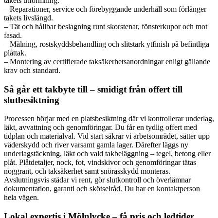
takets utformning.
– Reparationer, service och förebyggande underhåll som förlänger
takets livslängd.
– Tät och hållbar beslagning runt skorstenar, fönsterkupor och mot
fasad.
– Målning, rostskyddsbehandling och slitstark ytfinish på befintliga
plåttak.
– Montering av certifierade taksäkerhetsanordningar enligt gällande
krav och standard.
Så går ett takbyte till – smidigt från offert till
slutbesiktning
Processen börjar med en platsbesiktning där vi kontrollerar underlag,
läkt, avvattning och genomföringar. Du får en tydlig offert med
tidplan och materialval. Vid start säkrar vi arbetsområdet, sätter upp
väderskydd och river varsamt gamla lager. Därefter läggs ny
underlagstäckning, läkt och vald takbeläggning – tegel, betong eller
plåt. Plåtdetaljer, nock, fot, vindskivor och genomföringar tätas
noggrant, och taksäkerhet samt snörasskydd monteras.
Avslutningsvis städar vi rent, gör slutkontroll och överlämnar
dokumentation, garanti och skötselråd. Du har en kontaktperson
hela vägen.
Lokal expertis i Mölnlycke – få pris och ledtider