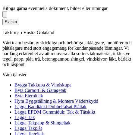
Bifoga gärna eventuella dokument, bilder eller ritningar
Bifoga gärna eventuella dokument, bilder eller ritningar
Skicka
Takfirma i Västra Götaland
Vårt team består av skickliga och behöriga takläggare, montörer och
plåtslagare med stort engagemang för kundanpassade lösningar. Vi
har lång erfarenhet av att renovera alla sorters takmaterial, inklusive
tegel, papp, plåt, trä, betongpannor, shingel, vindskivor, läkt, bärläkt
och råspont
Våra tjänster
Bygga Takkupa & Vindskupa
Byta Carport- & Garagetak
Byta Eternittak
Hyra Byggställning & Montera Väderskydd
Lägga Bandtäckt Dubbelfalsat Plåttak
Lägga EPDM Gummiduk: Tak & Tätskikt
Lägga Tak
Lägga Takpapp & Shingeltak
Lägga Takplåt
Lägga Tegeltak