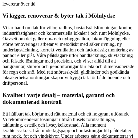
levererar över tid.
Vi lägger, renoverar & byter tak i Mölnlycke
Vi tar hand om tak för villor, radhus, bostadsrättsföreningar, kontor,
industrifastigheter och kommersiella lokaler i och runt Mölnlycke.
Oavsett om det gäller om- och nybyggnation, takomläggning eller
större renoveringar arbetar vi metodiskt med säker rivning, ny
underlagstäckning, korrekt ventilation och fackmässig montering av
pannor eller plåt. Våra plåtslagare utför bandtäckning, skivtäckning
och falsade lösningar med precision, och vi ser alltid till att
hängrännor, stuprör och genomföringar blir täta och dimensionerade
för regn och snö. Med rätt snörasskydd, glidhinder och godkända
taksäkerhetsanordningar skapar vi trygga tak för både boende och
driftpersonal.
Kvalitet i varje detalj – material, garanti och
dokumenterad kontroll
Ett hållbart tak börjar med rätt material och ett noggrant utförande.
Vi rekommenderar lösningar utifrån husets förutsättningar,
taklutning, estetik och livscykelkostnad. Alla moment
kvalitetssäkras: från underlagspapp och infästningar till plåtdetaljer
runt nock, fot och vindskivor. Under arbetets gång dokumenterar vi