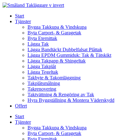
Skip
to
Start
content
Tjänster
Bygga Takkupa & Vindskupa
Byta Carport- & Garagetak
Byta Eternittak
Lägga Tak
Lägga Bandtäckt Dubbelfalsat Plåttak
Lägga EPDM Gummiduk: Tak & Tätskikt
Lägga Takpapp & Shingeltak
Lägga Takplåt
Lägga Tegeltak
Takbyte & Takomläggning
Takplåtsmålning
Takrenovering
Taktvättning & Rengöring av Tak
Hyra Byggställning & Montera Väderskydd
Offert
Start
Tjänster
Bygga Takkupa & Vindskupa
Byta Carport- & Garagetak
Byta Eternittak