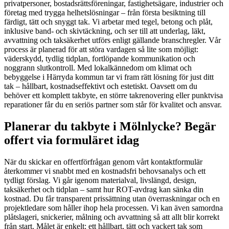
privatpersoner, bostadsrättsföreningar, fastighetsägare, industrier och
företag med trygga helhetslösningar – från första besiktning till
färdigt, tätt och snyggt tak. Vi arbetar med tegel, betong och plåt,
inklusive band- och skivtäckning, och ser till att underlag, läkt,
avvattning och taksäkerhet utförs enligt gällande branschregler. Vår
process är planerad för att störa vardagen så lite som möjligt:
väderskydd, tydlig tidplan, fortlöpande kommunikation och
noggrann slutkontroll. Med lokalkännedom om klimat och
bebyggelse i Härryda kommun tar vi fram rätt lösning för just ditt
tak – hållbart, kostnadseffektivt och estetiskt. Oavsett om du
behöver ett komplett takbyte, en större takrenovering eller punktvisa
reparationer får du en seriös partner som står för kvalitet och ansvar.
Planerar du takbyte i Mölnlycke? Begär
offert via formuläret idag
När du skickar en offertförfrågan genom vårt kontaktformulär
återkommer vi snabbt med en kostnadsfri behovsanalys och ett
tydligt förslag. Vi går igenom materialval, livslängd, design,
taksäkerhet och tidplan – samt hur ROT-avdrag kan sänka din
kostnad. Du får transparent prissättning utan överraskningar och en
projektledare som håller ihop hela processen. Vi kan även samordna
plåtslageri, snickerier, målning och avvattning så att allt blir korrekt
från start. Målet är enkelt: ett hållbart, tätt och vackert tak som