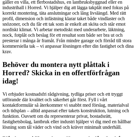
gäller en villa, ett flerbostadshus, en lantbruksbyggnad eller en
industrihall i Horred. Vi hjälper dig att lägga takplåt med fokus på
korrekt montering, täta anslutningar och lång livslängd. Med rätt
profil, dimension och infästning klarar taket både vindlaster och
snözoner, och du får ett tak som är enkelt att sköta och står emot
nordiskt klimat. Vi arbetar metodiskt med underarbete, läktning,
nock, fotplåt och beslag för ett resultat som både ser bra ut och
presterar i många år framåt. Från mindre garage och förråd till stora
kommersiella tak – vi anpassar lösningen efter din fastighet och dina
krav.
Behöver du montera nytt plåttak i
Horred? Skicka in en offertförfrågan
idag!
Vi erbjuder kostnadsfri rådgivning, tydliga priser och ett tryggt
utförande där kvalitet och säkerhet går först. Fyll i vårt
kontaktformulär så återkommer vi snabbt med förslag, materialval
och tidsplan – alltid anpassat efter takets konstruktion, lutning och
funktion. Oavsett om du representerar privat, bostadsrätt,
fastighetsbolag, lantbruk eller industri hjälper vi dig med en hållbar
lösning som tål väder och vind och kräver minimalt underhåll.