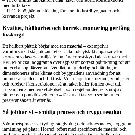
med tuffa krav
– TP128: högbärande lösning för stora industribyggnader och
krävande projekt
Kvalitet, hållbarhet och korrekt montering ger lång
livslängd
Ett hållbart plåttak börjar med rätt material – exempelvis
varmförzinkat stål, aluzink eller lackerade ytskikt anpassade för
korrosionsklass och miljö. Vi använder rostskyddade skruvar med
EPDM-bricka, noggranna överlapp samt korrekt plåtriktning för att
motverka kapillärverkan. Ventilation, underlag och tätningar
dimensioneras efter klimat och byggnadens användning för att
minimera kondens och fuktrisk. Vi tar höjd för snözoner, vindlaster
och rörelser i konstruktionen så att taket håller formen över tid.
Tillsammans med enkel skötsel – som regelbunden rensning av
rännor och punktinspektioner – får du ett tak som ser bra ut och
presterar säkert år efter år.
Så jobbar vi – smidig process och tryggt resultat
Vår arbetsprocess är tydlig: rådgivning och behovsanalys, noggrann
inmätning på plats i Horred, offert med specificerade material och
profiler, därefter fackmässigt montage med egenkontroller och