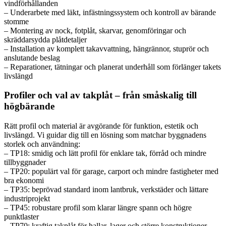
vindförhållanden
– Underarbete med läkt, infästningssystem och kontroll av bärande
stomme
– Montering av nock, fotplåt, skarvar, genomföringar och
skräddarsydda plåtdetaljer
– Installation av komplett takavvattning, hängrännor, stuprör och
anslutande beslag
– Reparationer, tätningar och planerat underhåll som förlänger takets
livslängd
Profiler och val av takplåt – från småskalig till
högbärande
Rätt profil och material är avgörande för funktion, estetik och
livslängd. Vi guidar dig till en lösning som matchar byggnadens
storlek och användning:
– TP18: smidig och lätt profil för enklare tak, förråd och mindre
tillbyggnader
– TP20: populärt val för garage, carport och mindre fastigheter med
bra ekonomi
– TP35: beprövad standard inom lantbruk, verkstäder och lättare
industriprojekt
– TP45: robustare profil som klarar längre spann och högre
punktlaster
– TP70: kraftig takplåt för hallar, lager och större konstruktioner