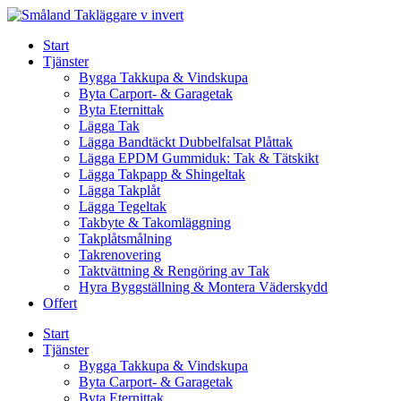
Skip
to
Start
content
Tjänster
Bygga Takkupa & Vindskupa
Byta Carport- & Garagetak
Byta Eternittak
Lägga Tak
Lägga Bandtäckt Dubbelfalsat Plåttak
Lägga EPDM Gummiduk: Tak & Tätskikt
Lägga Takpapp & Shingeltak
Lägga Takplåt
Lägga Tegeltak
Takbyte & Takomläggning
Takplåtsmålning
Takrenovering
Taktvättning & Rengöring av Tak
Hyra Byggställning & Montera Väderskydd
Offert
Start
Tjänster
Bygga Takkupa & Vindskupa
Byta Carport- & Garagetak
Byta Eternittak