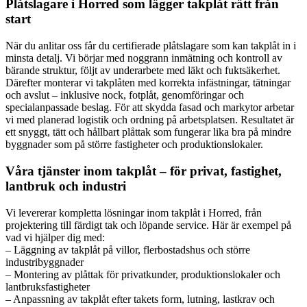
Plåtslagare i Horred som lägger takplåt rätt från
start
När du anlitar oss får du certifierade plåtslagare som kan takplåt in i
minsta detalj. Vi börjar med noggrann inmätning och kontroll av
bärande struktur, följt av underarbete med läkt och fuktsäkerhet.
Därefter monterar vi takplåten med korrekta infästningar, tätningar
och avslut – inklusive nock, fotplåt, genomföringar och
specialanpassade beslag. För att skydda fasad och markytor arbetar
vi med planerad logistik och ordning på arbetsplatsen. Resultatet är
ett snyggt, tätt och hållbart plåttak som fungerar lika bra på mindre
byggnader som på större fastigheter och produktionslokaler.
Våra tjänster inom takplåt – för privat, fastighet,
lantbruk och industri
Vi levererar kompletta lösningar inom takplåt i Horred, från
projektering till färdigt tak och löpande service. Här är exempel på
vad vi hjälper dig med:
– Läggning av takplåt på villor, flerbostadshus och större
industribyggnader
– Montering av plåttak för privatkunder, produktionslokaler och
lantbruksfastigheter
– Anpassning av takplåt efter takets form, lutning, lastkrav och