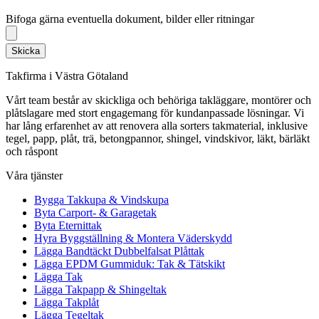
Bifoga gärna eventuella dokument, bilder eller ritningar
Bifoga gärna eventuella dokument, bilder eller ritningar
Skicka
Takfirma i Västra Götaland
Vårt team består av skickliga och behöriga takläggare, montörer och
plåtslagare med stort engagemang för kundanpassade lösningar. Vi
har lång erfarenhet av att renovera alla sorters takmaterial, inklusive
tegel, papp, plåt, trä, betongpannor, shingel, vindskivor, läkt, bärläkt
och råspont
Våra tjänster
Bygga Takkupa & Vindskupa
Byta Carport- & Garagetak
Byta Eternittak
Hyra Byggställning & Montera Väderskydd
Lägga Bandtäckt Dubbelfalsat Plåttak
Lägga EPDM Gummiduk: Tak & Tätskikt
Lägga Tak
Lägga Takpapp & Shingeltak
Lägga Takplåt
Lägga Tegeltak