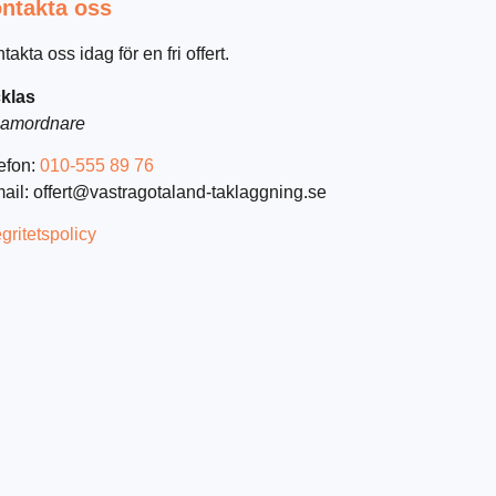
ntakta oss
takta oss idag för en fri offert.
klas
amordnare
efon:
010-555 89 76
ail: offert@vastragotaland-taklaggning.se
egritetspolicy