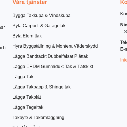
Våra tjänster
Ko
Kon
Bygga Takkupa & Vindskupa
Nic
Byta Carport- & Garagetak
har
–
S
Byta Eternittak
Tel
Hyra Byggställning & Montera Väderskydd
och
E-m
Lägga Bandtäckt Dubbelfalsat Plåttak
Int
Lägga EPDM Gummiduk: Tak & Tätskikt
Lägga Tak
Lägga Takpapp & Shingeltak
Lägga Takplåt
Lägga Tegeltak
Takbyte & Takomläggning