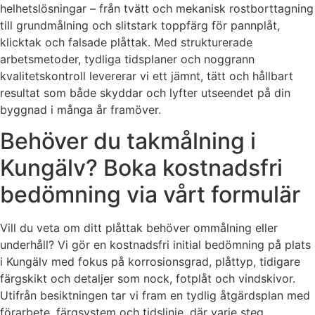
helhetslösningar – från tvätt och mekanisk rostborttagning
till grundmålning och slitstark toppfärg för pannplåt,
klicktak och falsade plåttak. Med strukturerade
arbetsmetoder, tydliga tidsplaner och noggrann
kvalitetskontroll levererar vi ett jämnt, tätt och hållbart
resultat som både skyddar och lyfter utseendet på din
byggnad i många år framöver.
Behöver du takmålning i
Kungälv? Boka kostnadsfri
bedömning via vårt formulär
Vill du veta om ditt plåttak behöver ommålning eller
underhåll? Vi gör en kostnadsfri initial bedömning på plats
i Kungälv med fokus på korrosionsgrad, plåttyp, tidigare
färgskikt och detaljer som nock, fotplåt och vindskivor.
Utifrån besiktningen tar vi fram en tydlig åtgärdsplan med
förarbete, färgsystem och tidslinje, där varje steg