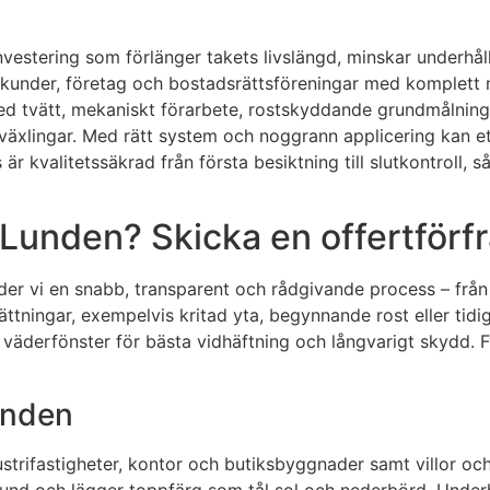
investering som förlänger takets livslängd, minskar underh
ivatkunder, företag och bostadsrättsföreningar med komplett
d tvätt, mekaniskt förarbete, rostskyddande grundmålning o
xlingar. Med rätt system och noggrann applicering kan ett be
r kvalitetssäkrad från första besiktning till slutkontroll, s
 Lunden? Skicka en offertförf
uder vi en snabb, transparent och rådgivande process – från 
ttningar, exempelvis kritad yta, begynnande rost eller tidig
er väderfönster för bästa vidhäftning och långvarigt skydd.
Lunden
strifastigheter, kontor och butiksbyggnader samt villor och
grund och lägger toppfärg som tål sol och nederbörd. Underhå