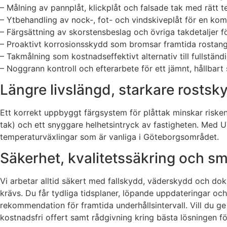
– Målning av pannplåt, klickplåt och falsade tak med rätt t
– Ytbehandling av nock-, fot- och vindskiveplåt för en komp
– Färgsättning av skorstensbeslag och övriga takdetaljer fö
– Proaktivt korrosionsskydd som bromsar framtida rostan
– Takmålning som kostnadseffektivt alternativ till fullständ
– Noggrann kontroll och efterarbete för ett jämnt, hållbart 
Längre livslängd, starkare rostsk
Ett korrekt uppbyggt färgsystem för plåttak minskar risken
tak) och ett snyggare helhetsintryck av fastigheten. Med U
temperaturväxlingar som är vanliga i Göteborgsområdet.
Säkerhet, kvalitetssäkring och smid
Vi arbetar alltid säkert med fallskydd, väderskydd och dok
krävs. Du får tydliga tidsplaner, löpande uppdateringar 
rekommendation för framtida underhållsintervall. Vill du ge
kostnadsfri offert samt rådgivning kring bästa lösningen för