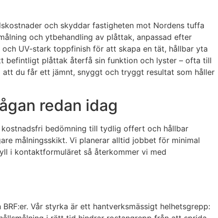
ållskostnader och skyddar fastigheten mot Nordens tuffa
 målning och ytbehandling av plåttak, anpassad efter
ch UV-stark toppfinish för att skapa en tät, hållbar yta
fintligt plåttak återfå sin funktion och lyster – ofta till
å att du får ett jämnt, snyggt och tryggt resultat som håller
rågan redan idag
kostnadsfri bedömning till tydlig offert och hållbar
are målningsskikt. Vi planerar alltid jobbet för minimal
 Fyll i kontaktformuläret så återkommer vi med
 BRF:er. Vår styrka är ett hantverksmässigt helhetsgrepp:
llsmålning i rätt tid hindrar rostangrepp från att sprida