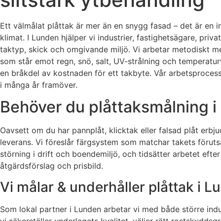
Ett välmålat plåttak är mer än en snygg fasad – det är en 
klimat. I Lunden hjälper vi industrier, fastighetsägare, pr
taktyp, skick och omgivande miljö. Vi arbetar metodiskt me
som står emot regn, snö, salt, UV-strålning och temperaturvä
en bråkdel av kostnaden för ett takbyte. Vår arbetsprocess ä
i många år framöver.
Behöver du plåttaksmålning i
Oavsett om du har pannplåt, klicktak eller falsad plåt erbj
leverans. Vi föreslår färgsystem som matchar takets förutsä
störning i drift och boendemiljö, och tidsätter arbetet eft
åtgärdsförslag och prisbild.
Vi målar & underhåller plåttak i 
Som lokal partner i Lunden arbetar vi med både större indu
vi säkerställer underlagets kvalitet, väljer rätt rostskydds