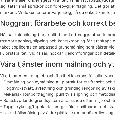
sig, tätar små sprickor och förebygger flagning. Det gör at
markant. Vi dokumenterar varje steg, så du enkelt kan föl
Noggrant förarbete och korrekt b
Hållbar takmålning börjar alltid med ett noggrant underarbe
rostborttagning, slipning och kantskrapning för att skapa e
taket appliceras en anpassad grundmålning som säkrar vidh
kulörstabilitet. Vid falsar, nockar, genomföringar och det
Våra tjänster inom målning och yt
Vi erbjuder en komplett och flexibel leverans för alla type
– Ommålning och nymålning av plåttak för ett fräscht och
– Högtryckstvätt, avfettning och grundlig rengöring av takp
– Mekanisk rostborttagning, punktvis slipning och metodisk
– Rostskyddande grundsystem anpassade efter miljö och ti
– Toppstrykning/topplack som ger ökad hållbarhet och st
– Underhållsmålning av äldre plåttak som behöver livsläng