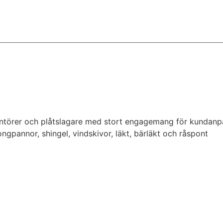
ntörer och plåtslagare med stort engagemang för kundanpas
tongpannor, shingel, vindskivor, läkt, bärläkt och råspont