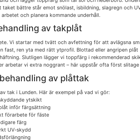
t taket bättre står emot snölast, isbildning, slagregn och 
ja arbetet och planera kommande underhåll.
ehandling av takplåt
te. Vi startar med tvätt och avfettning för att avlägsna sm
n fast, ren yta med rätt ytprofil. Blottad eller angripen p
äftning. Slutligen lägger vi toppfärg i rekommenderad skik
aljer arbetar vi extra noggrant – här uppstår ofta först sl
behandling av plåttak
r av tak i Lunden. Här är exempel på vad vi gör:
 skyddande ytskikt
låt inför färgsättning
t förarbete för fäste
digare färg
arkt UV-skydd
dsförlängning