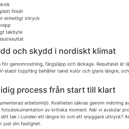
eknik
lett finish
r enhetligt intryck
grepp
igt takbyte
slutresultat
ydd och skydd i nordiskt klimat
 för genomrostning, färgsläpp och läckage. Resultatet är lä
V-stabil toppfärg behåller taket kulör och glans längre, oc
ig process från start till klart
umenterad arbetsmiljö. Kvaliteten säkras genom mätning av 
och fotodokumentation av kritiska moment. När vi avslutar
 ditt tak i Lunden ett längre liv och ett snyggare uttryck? 
 just din fastighet.