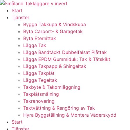
Skip
to
Start
content
Tjänster
Bygga Takkupa & Vindskupa
Byta Carport- & Garagetak
Byta Eternittak
Lägga Tak
Lägga Bandtäckt Dubbelfalsat Plåttak
Lägga EPDM Gummiduk: Tak & Tätskikt
Lägga Takpapp & Shingeltak
Lägga Takplåt
Lägga Tegeltak
Takbyte & Takomläggning
Takplåtsmålning
Takrenovering
Taktvättning & Rengöring av Tak
Hyra Byggställning & Montera Väderskydd
Start
Tjänster