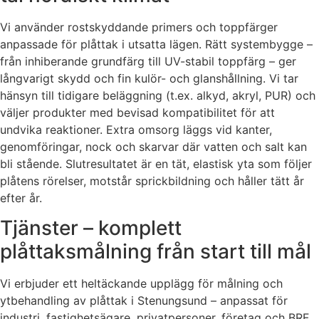
Vi använder rostskyddande primers och toppfärger
anpassade för plåttak i utsatta lägen. Rätt systembygge –
från inhiberande grundfärg till UV-stabil toppfärg – ger
långvarigt skydd och fin kulör- och glanshållning. Vi tar
hänsyn till tidigare beläggning (t.ex. alkyd, akryl, PUR) och
väljer produkter med bevisad kompatibilitet för att
undvika reaktioner. Extra omsorg läggs vid kanter,
genomföringar, nock och skarvar där vatten och salt kan
bli stående. Slutresultatet är en tät, elastisk yta som följer
plåtens rörelser, motstår sprickbildning och håller tätt år
efter år.
Tjänster – komplett
plåttaksmålning från start till mål
Vi erbjuder ett heltäckande upplägg för målning och
ytbehandling av plåttak i Stenungsund – anpassat för
industri, fastighetsägare, privatpersoner, företag och BRF.