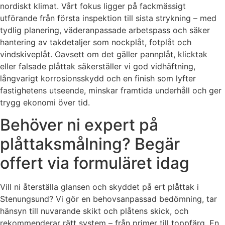
nordiskt klimat. Vårt fokus ligger på fackmässigt
utförande från första inspektion till sista strykning – med
tydlig planering, väderanpassade arbetspass och säker
hantering av takdetaljer som nockplåt, fotplåt och
vindskiveplåt. Oavsett om det gäller pannplåt, klicktak
eller falsade plåttak säkerställer vi god vidhäftning,
långvarigt korrosionsskydd och en finish som lyfter
fastighetens utseende, minskar framtida underhåll och ger
trygg ekonomi över tid.
Behöver ni expert på
plåttaksmålning? Begär
offert via formuläret idag
Vill ni återställa glansen och skyddet på ert plåttak i
Stenungsund? Vi gör en behovsanpassad bedömning, tar
hänsyn till nuvarande skikt och plåtens skick, och
rekommenderar rätt system – från primer till toppfärg. En