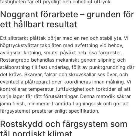
fastigheten får ett prydligt och enhetligt uttryck.
Noggrant förarbete – grunden för
ett hållbart resultat
Ett slitstarkt plåttak börjar med en ren och stabil yta. Vi
högtryckstvättar takplåten med avfettning vid behov,
avlägsnar kritning, smuts, påväxt och lösa färgrester.
Rostangrepp behandlas mekaniskt genom slipning och
stålborstning till fast underlag, följt av punktgrundning där
det krävs. Skarvar, falsar och skruvskallar ses över, och
eventuella plåtreparationer koordineras innan målning. Vi
kontrollerar temperatur, luftfuktighet och torktider så att
varje lager får rätt förutsättningar. Denna metodik säkrar
jämn finish, minimerar framtida flagningsrisk och gör att
färgsystemet presterar enligt specifikation.
Rostskydd och färgsystem som
tål nordiskt klimat