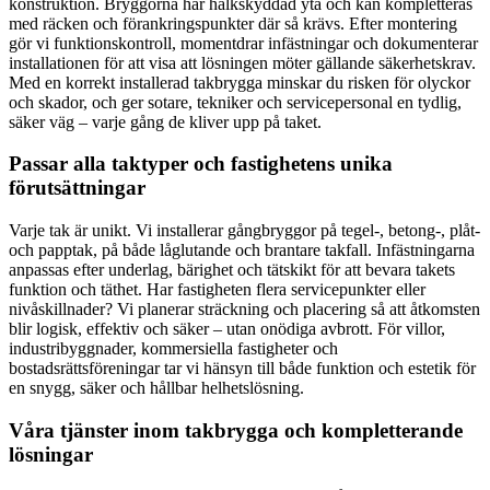
konstruktion. Bryggorna har halkskyddad yta och kan kompletteras
med räcken och förankringspunkter där så krävs. Efter montering
gör vi funktionskontroll, momentdrar infästningar och dokumenterar
installationen för att visa att lösningen möter gällande säkerhetskrav.
Med en korrekt installerad takbrygga minskar du risken för olyckor
och skador, och ger sotare, tekniker och servicepersonal en tydlig,
säker väg – varje gång de kliver upp på taket.
Passar alla taktyper och fastighetens unika
förutsättningar
Varje tak är unikt. Vi installerar gångbryggor på tegel-, betong-, plåt-
och papptak, på både låglutande och brantare takfall. Infästningarna
anpassas efter underlag, bärighet och tätskikt för att bevara takets
funktion och täthet. Har fastigheten flera servicepunkter eller
nivåskillnader? Vi planerar sträckning och placering så att åtkomsten
blir logisk, effektiv och säker – utan onödiga avbrott. För villor,
industribyggnader, kommersiella fastigheter och
bostadsrättsföreningar tar vi hänsyn till både funktion och estetik för
en snygg, säker och hållbar helhetslösning.
Våra tjänster inom takbrygga och kompletterande
lösningar