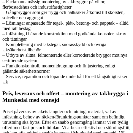
– Fackmannamässig montering av takbryggor på villor,
flerbostadshus och industrifastigheter
– Gångbryggor som ger trygg och halksäker åtkomst till skorsten,
solceller och aggregat
– Lösningar anpassade för tegel-, plåt-, betong- och papptak – alltid
med rätt beslag
– Infästning i bärande konstruktion med godkända konsoler, skruv
och tätningar
– Komplettering med takstegar, snörasskydd och övriga
taksäkerhetstillbehör
– Utbyte av slitna, felmonterade eller korroderade bryggor mot nya
certifierade system
– Funktionskontroll, momentdragning och finjustering enligt
gällande säkerhetsnormer
– Service, reparation och löpande underhåll för ett långsiktigt säkert
tak
Pris, leverans och offert – montering av takbrygga i
Munkedal med omnejd
Priset påverkas av takets längder och lutning, material, val av
infästning, behov av räcken/förankringspunkter samt om befintlig
utrustning ska bytas. Efter en snabb genomgång lämnar vi en tydlig
offert med fast pris och tidplan. Vi arbetar effektivt och störningsfritt,
och kan ofta erbjuda snabb leverans i Munkedal med omnejd. Vill