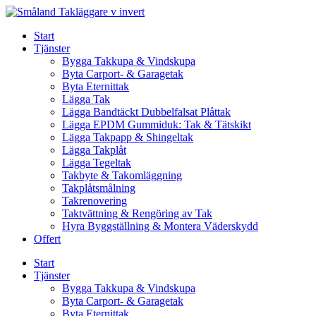
Skip
to
Start
content
Tjänster
Bygga Takkupa & Vindskupa
Byta Carport- & Garagetak
Byta Eternittak
Lägga Tak
Lägga Bandtäckt Dubbelfalsat Plåttak
Lägga EPDM Gummiduk: Tak & Tätskikt
Lägga Takpapp & Shingeltak
Lägga Takplåt
Lägga Tegeltak
Takbyte & Takomläggning
Takplåtsmålning
Takrenovering
Taktvättning & Rengöring av Tak
Hyra Byggställning & Montera Väderskydd
Offert
Start
Tjänster
Bygga Takkupa & Vindskupa
Byta Carport- & Garagetak
Byta Eternittak