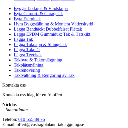
Bygga Takkupa & Vindskupa
Byta Carport- & Garagetak
Byta Eternittak
Hyra Byggställning & Montera Väderskydd
Lägga Bandtäckt Dubbelfalsat Plåttak
Lägga EPDM Gummiduk: Tak & Tätskikt
Lägga Tak
Lägga Takpapp & Shingeltak
Lägga Takplåt
Lägga Tegeltak
Takbyte & Takomläggning
Takplåtsmålning
Takrenovering
Taktvättning & Rengöring av Tak
Kontakta oss
Kontakta oss idag för en fri offert.
Nicklas
–
Samordnare
Telefon:
010-555 89 76
E-mail: offert@vastragotaland-taklaggning.se