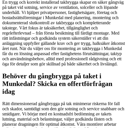
En trygg och korrekt installerad takbrygga skapar en säker gångväg
på taket vid sotning, service av ventilation, solceller och löpande
underhåll. Vi hjälper privatpersoner, fastighetsägare, företag och
bostadsrättsföreningar i Munkedal med planering, montering och
dokumenterad slutkontroll av takbrygga och kompletterande
takstege. Vårt fokus är taksäkerhet, tillgänglighet och
regelefterlevnad – från första besiktning till färdigt montage. Med
rätt infästningar och godkända system säkerställer vi att din
anläggning uppfyller gällande krav och ger trygg, halksäker åtkomst
året runt. När du väljer oss för montering av takbrygga i Munkedal
får du en lösning anpassad efter fastighetens förutsättningar, taktyp
och användningsbehov, alltid med professionell rådgivning och ett
öga för detaljer som gör skillnad på både säkerhet och livslängd.
Behöver du gångbrygga på taket i
Munkedal? Skicka en offertförfrågan
idag
Rätt dimensionerad gångbrygga på tak minimerar riskerna för fall
och skador, samtidigt som den gör sotning och service snabbare och
smidigare. Vi börjar med en kostnadsfri bedömning av takets
lutning, material och belastningar, väljer godkända fästen och
planerar dragningen för optimal åtkomst. Våra montörer arbetar