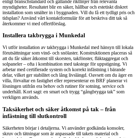
enligt branschstandard och gällande riktlinjer från relevanta
myndigheter. Resultatet blir en säker, hållbar och estetiskt diskret
installation som smälter in i byggnaden. Vill du få ett tydligt pris och
tidsplan? Använd vårt kontaktformulär för att beskriva ditt tak så
återkommer vi med offertförslag.
Installera takbrygga i Munkedal
Vi utför installation av takbrygga i Munkedal med hänsyn till lokala
förutsättningar som vind- och snölaster. Konstruktionen placeras så
att du får säker åtkomst till skorsten, takfönster, fläktaggregat och
solpaneler – ofta i kombination med takstege för uppstigning. Vi
arbetar med certifierade system och korrekt infästning i bärande
delar, vilket ger stabilitet och lång livslängd. Oavsett om du äger en
villa, förvaltar en fastighet eller representerar en BRF planerar vi
lösningen utifrån era behov och rutiner för sotning, service och
underhåll. Kort sagt: en smart och trygg “gångbrygga tak” som
verkligen används.
Taksäkerhet och säker åtkomst på tak – från
infästning till slutkontroll
Säkerheten börjar i detaljerna. Vi använder godkända konsoler,
skruv och tätningar som är anpassade till takets material och