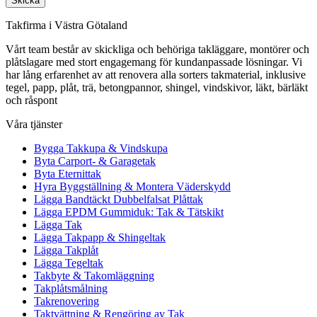
Skicka
Takfirma i Västra Götaland
Vårt team består av skickliga och behöriga takläggare, montörer och
plåtslagare med stort engagemang för kundanpassade lösningar. Vi
har lång erfarenhet av att renovera alla sorters takmaterial, inklusive
tegel, papp, plåt, trä, betongpannor, shingel, vindskivor, läkt, bärläkt
och råspont
Våra tjänster
Bygga Takkupa & Vindskupa
Byta Carport- & Garagetak
Byta Eternittak
Hyra Byggställning & Montera Väderskydd
Lägga Bandtäckt Dubbelfalsat Plåttak
Lägga EPDM Gummiduk: Tak & Tätskikt
Lägga Tak
Lägga Takpapp & Shingeltak
Lägga Takplåt
Lägga Tegeltak
Takbyte & Takomläggning
Takplåtsmålning
Takrenovering
Taktvättning & Rengöring av Tak