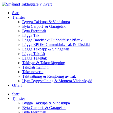
Skip
to
Start
content
Tjänster
Bygga Takkupa & Vindskupa
Byta Carport- & Garagetak
Byta Eternittak
Lägga Tak
Lägga Bandtäckt Dubbelfalsat Plåttak
Lägga EPDM Gummiduk: Tak & Tätskikt
Lägga Takpapp & Shingeltak
Lägga Takplåt
Lägga Tegeltak
Takbyte & Takomläggning
Takplåtsmålning
Takrenovering
Taktvättning & Rengöring av Tak
Hyra Byggställning & Montera Väderskydd
Offert
Start
Tjänster
Bygga Takkupa & Vindskupa
Byta Carport- & Garagetak
Byta Eternittak