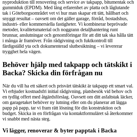
nyproduktion till renovering och service av takpapp, bitumentak och
gummiduk (EPDM). Med lång erfarenhet av platta och låglutande
tak i Göteborgsområdet vet vi hur man skapar ett tätt, hållbart och
snyggt resultat – oavsett om det gäller garage, förråd, bostadshus,
industri- eller kommersiella fastigheter. Vi kombinerar beprövade
metoder, kvalitetsmaterial och noggrann detaljhantering runt
brunnar, anslutningar och genomföringar för att ditt tak ska hålla tätt
i många år framöver. Från rådgivning och fuktkontroll till
färdigställd yta och dokumenterad slutbesiktning – vi levererar
trygghet hela vägen.
Behöver hjälp med takpapp och tätskikt i
Backa? Skicka din förfrågan nu
När du vill ha ett säkert och prisvärt tätskikt är takpapp ett smart val.
Vi erbjuder kostnadsfri initial rådgivning, platsbesök vid behov och
en tydlig offert med åtgärdsförslag. Oavsett om ditt asfaltstak läcker,
om garagetaket behöver ny lutning eller om du planerar att lägga
papp på papp, tar vi fram rätt lösning för din konstruktion och
budget. Skicka in en förfrågan via kontaktformuläret så återkommer
vi snabbt med nästa steg.
Vi lägger, renoverar & byter papptak i Backa