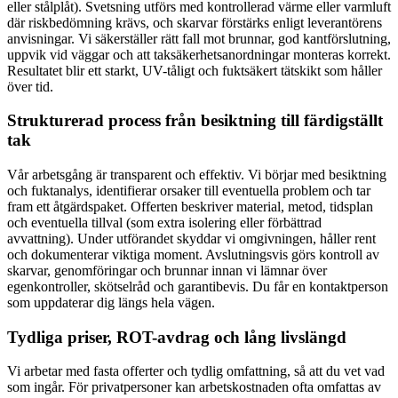
eller stålplåt). Svetsning utförs med kontrollerad värme eller varmluft
där riskbedömning krävs, och skarvar förstärks enligt leverantörens
anvisningar. Vi säkerställer rätt fall mot brunnar, god kantförslutning,
uppvik vid väggar och att taksäkerhetsanordningar monteras korrekt.
Resultatet blir ett starkt, UV-tåligt och fuktsäkert tätskikt som håller
över tid.
Strukturerad process från besiktning till färdigställt
tak
Vår arbetsgång är transparent och effektiv. Vi börjar med besiktning
och fuktanalys, identifierar orsaker till eventuella problem och tar
fram ett åtgärdspaket. Offerten beskriver material, metod, tidsplan
och eventuella tillval (som extra isolering eller förbättrad
avvattning). Under utförandet skyddar vi omgivningen, håller rent
och dokumenterar viktiga moment. Avslutningsvis görs kontroll av
skarvar, genomföringar och brunnar innan vi lämnar över
egenkontroller, skötselråd och garantibevis. Du får en kontaktperson
som uppdaterar dig längs hela vägen.
Tydliga priser, ROT-avdrag och lång livslängd
Vi arbetar med fasta offerter och tydlig omfattning, så att du vet vad
som ingår. För privatpersoner kan arbetskostnaden ofta omfattas av