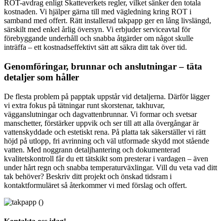
ROT-avdrag enligt Skatteverkets regler, vilket sänker den totala
kostnaden. Vi hjälper gärna till med vägledning kring ROT i
samband med offert. Rätt installerad takpapp ger en lång livslängd,
särskilt med enkel årlig översyn. Vi erbjuder serviceavtal för
förebyggande underhåll och snabba åtgärder om något skulle
inträffa – ett kostnadseffektivt sätt att säkra ditt tak över tid.
Genomföringar, brunnar och anslutningar – täta
detaljer som håller
De flesta problem på papptak uppstår vid detaljerna. Därför lägger
vi extra fokus på tätningar runt skorstenar, takhuvar,
vägganslutningar och dagvattenbrunnar. Vi formar och svetsar
manschetter, förstärker uppvik och ser till att alla övergångar är
vattenskyddade och estetiskt rena. På platta tak säkerställer vi rätt
höjd på utlopp, fri avrinning och väl utformade skydd mot stående
vatten. Med noggrann detaljhantering och dokumenterad
kvalitetskontroll får du ett tätskikt som presterar i vardagen – även
under hårt regn och snabba temperaturväxlingar. Vill du veta vad ditt
tak behöver? Beskriv ditt projekt och önskad tidsram i
kontaktformuläret så återkommer vi med förslag och offert.