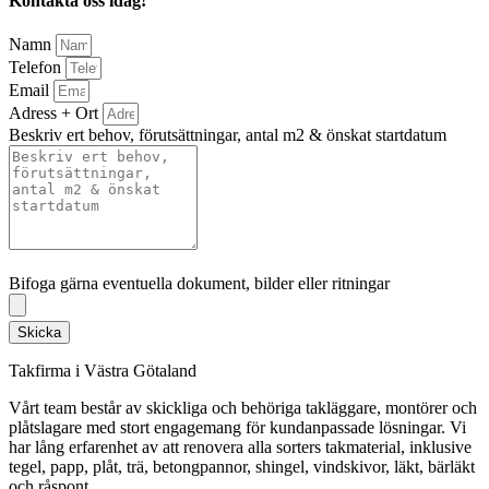
Kontakta oss idag!
Namn
Telefon
Email
Adress + Ort
Beskriv ert behov, förutsättningar, antal m2 & önskat startdatum
Bifoga gärna eventuella dokument, bilder eller ritningar
Bifoga gärna eventuella dokument, bilder eller ritningar
Skicka
Takfirma i Västra Götaland
Vårt team består av skickliga och behöriga takläggare, montörer och
plåtslagare med stort engagemang för kundanpassade lösningar. Vi
har lång erfarenhet av att renovera alla sorters takmaterial, inklusive
tegel, papp, plåt, trä, betongpannor, shingel, vindskivor, läkt, bärläkt
och råspont