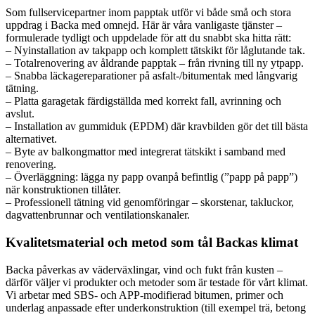
Som fullservicepartner inom papptak utför vi både små och stora
uppdrag i Backa med omnejd. Här är våra vanligaste tjänster –
formulerade tydligt och uppdelade för att du snabbt ska hitta rätt:
– Nyinstallation av takpapp och komplett tätskikt för låglutande tak.
– Totalrenovering av åldrande papptak – från rivning till ny ytpapp.
– Snabba läckagereparationer på asfalt-/bitumentak med långvarig
tätning.
– Platta garagetak färdigställda med korrekt fall, avrinning och
avslut.
– Installation av gummiduk (EPDM) där kravbilden gör det till bästa
alternativet.
– Byte av balkongmattor med integrerat tätskikt i samband med
renovering.
– Överläggning: lägga ny papp ovanpå befintlig (”papp på papp”)
när konstruktionen tillåter.
– Professionell tätning vid genomföringar – skorstenar, takluckor,
dagvattenbrunnar och ventilationskanaler.
Kvalitetsmaterial och metod som tål Backas klimat
Backa påverkas av väderväxlingar, vind och fukt från kusten –
därför väljer vi produkter och metoder som är testade för vårt klimat.
Vi arbetar med SBS- och APP-modifierad bitumen, primer och
underlag anpassade efter underkonstruktion (till exempel trä, betong