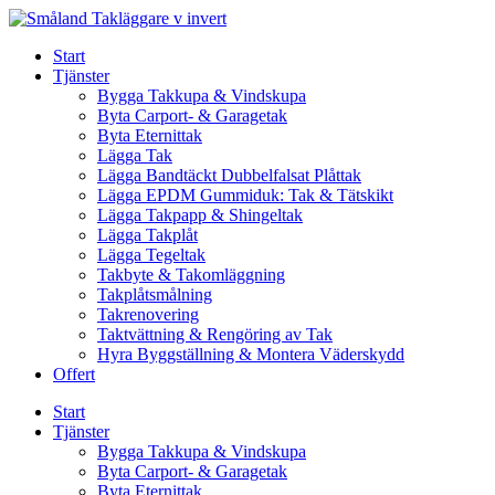
Skip
to
Start
content
Tjänster
Bygga Takkupa & Vindskupa
Byta Carport- & Garagetak
Byta Eternittak
Lägga Tak
Lägga Bandtäckt Dubbelfalsat Plåttak
Lägga EPDM Gummiduk: Tak & Tätskikt
Lägga Takpapp & Shingeltak
Lägga Takplåt
Lägga Tegeltak
Takbyte & Takomläggning
Takplåtsmålning
Takrenovering
Taktvättning & Rengöring av Tak
Hyra Byggställning & Montera Väderskydd
Offert
Start
Tjänster
Bygga Takkupa & Vindskupa
Byta Carport- & Garagetak
Byta Eternittak