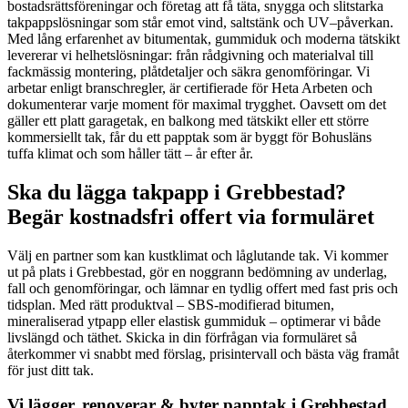
bostadsrättsföreningar och företag att få täta, snygga och slitstarka
takpappslösningar som står emot vind, saltstänk och UV–påverkan.
Med lång erfarenhet av bitumentak, gummiduk och moderna tätskikt
levererar vi helhetslösningar: från rådgivning och materialval till
fackmässig montering, plåtdetaljer och säkra genomföringar. Vi
arbetar enligt branschregler, är certifierade för Heta Arbeten och
dokumenterar varje moment för maximal trygghet. Oavsett om det
gäller ett platt garagetak, en balkong med tätskikt eller ett större
kommersiellt tak, får du ett papptak som är byggt för Bohusläns
tuffa klimat och som håller tätt – år efter år.
Ska du lägga takpapp i Grebbestad?
Begär kostnadsfri offert via formuläret
Välj en partner som kan kustklimat och låglutande tak. Vi kommer
ut på plats i Grebbestad, gör en noggrann bedömning av underlag,
fall och genomföringar, och lämnar en tydlig offert med fast pris och
tidsplan. Med rätt produktval – SBS-modifierad bitumen,
mineraliserad ytpapp eller elastisk gummiduk – optimerar vi både
livslängd och täthet. Skicka in din förfrågan via formuläret så
återkommer vi snabbt med förslag, prisintervall och bästa väg framåt
för just ditt tak.
Vi lägger, renoverar & byter papptak i Grebbestad