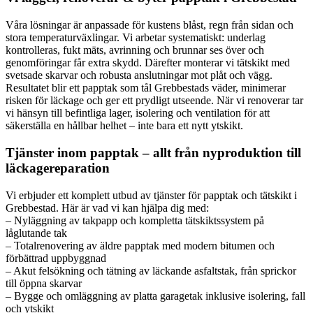
Våra lösningar är anpassade för kustens blåst, regn från sidan och
stora temperaturväxlingar. Vi arbetar systematiskt: underlag
kontrolleras, fukt mäts, avrinning och brunnar ses över och
genomföringar får extra skydd. Därefter monterar vi tätskikt med
svetsade skarvar och robusta anslutningar mot plåt och vägg.
Resultatet blir ett papptak som tål Grebbestads väder, minimerar
risken för läckage och ger ett prydligt utseende. När vi renoverar tar
vi hänsyn till befintliga lager, isolering och ventilation för att
säkerställa en hållbar helhet – inte bara ett nytt ytskikt.
Tjänster inom papptak – allt från nyproduktion till
läckagereparation
Vi erbjuder ett komplett utbud av tjänster för papptak och tätskikt i
Grebbestad. Här är vad vi kan hjälpa dig med:
– Nyläggning av takpapp och kompletta tätskiktssystem på
låglutande tak
– Totalrenovering av äldre papptak med modern bitumen och
förbättrad uppbyggnad
– Akut felsökning och tätning av läckande asfaltstak, från sprickor
till öppna skarvar
– Bygge och omläggning av platta garagetak inklusive isolering, fall
och ytskikt