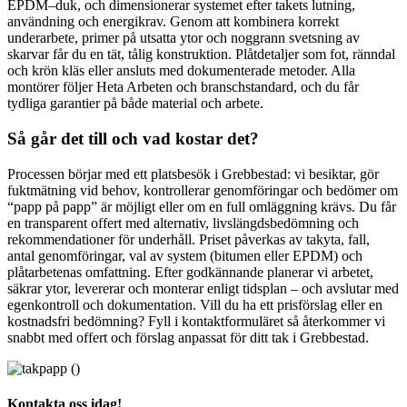
EPDM–duk, och dimensionerar systemet efter takets lutning,
användning och energikrav. Genom att kombinera korrekt
underarbete, primer på utsatta ytor och noggrann svetsning av
skarvar får du en tät, tålig konstruktion. Plåtdetaljer som fot, ränndal
och krön kläs eller ansluts med dokumenterade metoder. Alla
montörer följer Heta Arbeten och branschstandard, och du får
tydliga garantier på både material och arbete.
Så går det till och vad kostar det?
Processen börjar med ett platsbesök i Grebbestad: vi besiktar, gör
fuktmätning vid behov, kontrollerar genomföringar och bedömer om
“papp på papp” är möjligt eller om en full omläggning krävs. Du får
en transparent offert med alternativ, livslängdsbedömning och
rekommendationer för underhåll. Priset påverkas av takyta, fall,
antal genomföringar, val av system (bitumen eller EPDM) och
plåtarbetenas omfattning. Efter godkännande planerar vi arbetet,
säkrar ytor, levererar och monterar enligt tidsplan – och avslutar med
egenkontroll och dokumentation. Vill du ha ett prisförslag eller en
kostnadsfri bedömning? Fyll i kontaktformuläret så återkommer vi
snabbt med offert och förslag anpassat för ditt tak i Grebbestad.
Kontakta oss idag!