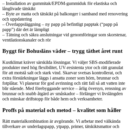
– Installation av gummitak/EPDM-gummiduk för elastiska och
långlivade tätskikt
– Byte av matta och tätskikt på balkonger i samband med renovering
och uppdatering
– Överlappsläggning – ny papp på befintligt papptak (“papp på
papp”) där det är lämpligt
– Tätning och säkra anslutningar vid genomföringar som skorstenar,
ventilationskanaler och rör
Byggt för Bohusläns väder – trygg täthet året runt
Kustklimat kräver särskilda lösningar. Vi väljer SBS-modifierade
produkter med hög flexibilitet, UV-resistenta ytor och rätt granulat
för att motstå salt och stark vind. Skarvar svetsas kontrollerat, och
extra förstärkningar läggs i ansatta zoner som hörn, brunnar och
fotplåtar. Vi planerar för god avrinning och rätt fall så att vatten inte
blir stående. Med förebyggande service – årlig översyn, rensning av
brunnar och snabb åtgärd av småskador – förlänger vi livslängden
och minskar driftstopp för både hem och verksamheter.
Proffs på material och metod – kvalitet som håller
Rätt materialkombination är avgörande. Vi arbetar med välkända
tillverkare av underlagspapp, ytpapp, primer, tätskiktsmattor och