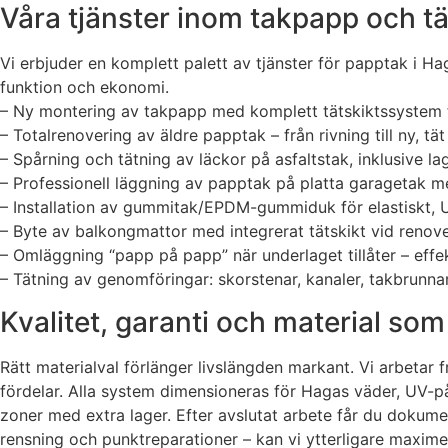
Våra tjänster inom takpapp och tä
Vi erbjuder en komplett palett av tjänster för papptak i H
funktion och ekonomi.
– Ny montering av takpapp med komplett tätskiktssystem f
– Totalrenovering av äldre papptak – från rivning till ny, t
– Spårning och tätning av läckor på asfaltstak, inklusive la
– Professionell läggning av papptak på platta garagetak me
– Installation av gummitak/EPDM-gummiduk för elastiskt, U
– Byte av balkongmattor med integrerat tätskikt vid renove
– Omläggning “papp på papp” när underlaget tillåter – effe
– Tätning av genomföringar: skorstenar, kanaler, takbrunna
Kvalitet, garanti och material som
Rätt materialval förlänger livslängden markant. Vi arbetar
fördelar. Alla system dimensioneras för Hagas väder, UV-på
zoner med extra lager. Efter avslutat arbete får du dokum
rensning och punktreparationer – kan vi ytterligare maxim