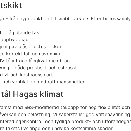
tskikt
aga – från nyproduktion till snabb service. Efter behovsana
ör låglutande tak.
ät uppbyggnad.
gning av blåsor och sprickor.
d korrekt fall och avrinning.
V-tåligt och långlivat membran.
ring – både praktiskt och estetiskt.
ktivt och kostnadssmart.
r och ventilation med rätt manschetter.
 tål Hagas klimat
 främst med SBS-modifierad takpapp för hög flexibilitet och
verkan och belastning. Vi säkerställer god vattenavrinning 
enterad egenkontroll och tydliga produkt- och utförandegar
era takets livslängd och undvika kostsamma skador.