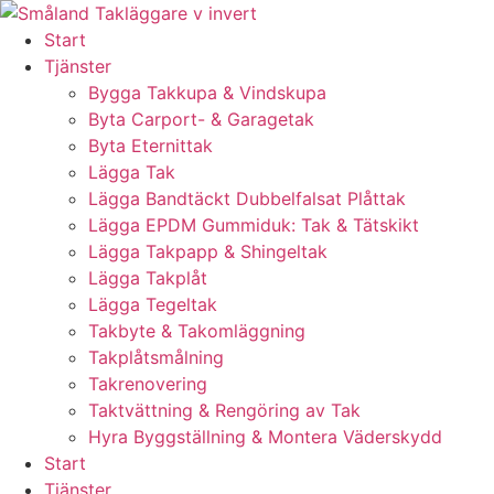
Skip
to
Start
content
Tjänster
Bygga Takkupa & Vindskupa
Byta Carport- & Garagetak
Byta Eternittak
Lägga Tak
Lägga Bandtäckt Dubbelfalsat Plåttak
Lägga EPDM Gummiduk: Tak & Tätskikt
Lägga Takpapp & Shingeltak
Lägga Takplåt
Lägga Tegeltak
Takbyte & Takomläggning
Takplåtsmålning
Takrenovering
Taktvättning & Rengöring av Tak
Hyra Byggställning & Montera Väderskydd
Start
Tjänster