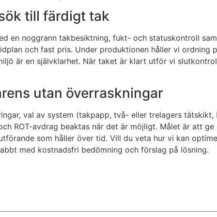
ök till färdigt tak
r med en noggrann takbesiktning, fukt- och statuskontroll 
plan och fast pris. Under produktionen håller vi ordning p
iljö är en självklarhet. När taket är klart utför vi slutkon
parens utan överraskningar
ngar, val av system (takpapp, två- eller trelagers tätskikt,
ad och ROT-avdrag beaktas när det är möjligt. Målet är att 
utförande som håller över tid. Vill du veta hur vi kan opti
nabbt med kostnadsfri bedömning och förslag på lösning.