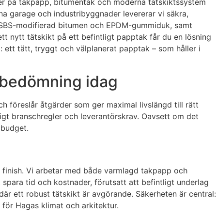
ister på takpapp, bitumentak och moderna tätskiktssystem
rna garage och industribyggnader levererar vi säkra,
som SBS-modifierad bitumen och EPDM-gummiduk, samt
t nytt tätskikt på ett befintligt papptak får du en lösning
ett tätt, tryggt och välplanerat papptak – som håller i
h bedömning idag
ch föreslår åtgärder som ger maximal livslängd till rätt
nligt branschregler och leverantörskrav. Oavsett om det
 budget.
ch finish. Vi arbetar med både varmlagd takpapp och
spara tid och kostnader, förutsatt att befintligt underlag
är ett robust tätskikt är avgörande. Säkerheten är central:
 för Hagas klimat och arkitektur.