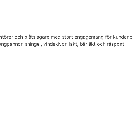
ntörer och plåtslagare med stort engagemang för kundanpas
tongpannor, shingel, vindskivor, läkt, bärläkt och råspont