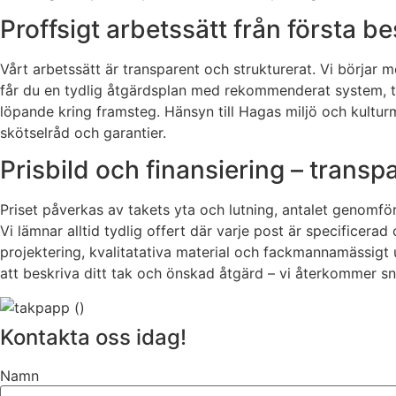
Proffsigt arbetssätt från första bes
Vårt arbetssätt är transparent och strukturerat. Vi börja
får du en tydlig åtgärdsplan med rekommenderat system, tid
löpande kring framsteg. Hänsyn till Hagas miljö och kulturm
skötselråd och garantier.
Prisbild och finansiering – trans
Priset påverkas av takets yta och lutning, antalet genomföri
Vi lämnar alltid tydlig offert där varje post är specificer
projektering, kvalitatativa material och fackmannamässigt 
att beskriva ditt tak och önskad åtgärd – vi återkommer s
Kontakta oss idag!
Namn