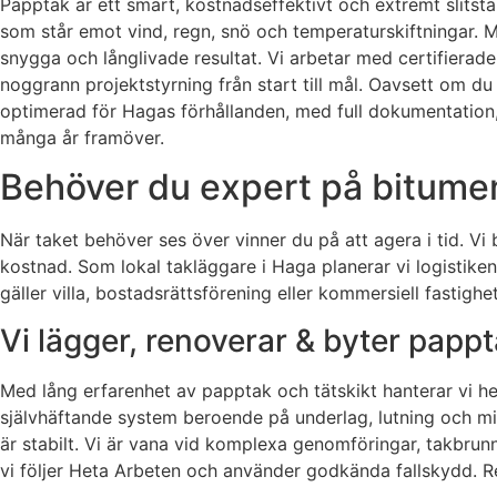
Papptak är ett smart, kostnadseffektivt och extremt slitsta
som står emot vind, regn, snö och temperaturskiftningar. Me
snygga och långlivade resultat. Vi arbetar med certifier
noggrann projektstyrning från start till mål. Oavsett om du
optimerad för Hagas förhållanden, med full dokumentation, e
många år framöver.
Behöver du expert på bitume
När taket behöver ses över vinner du på att agera i tid. Vi 
kostnad. Som lokal takläggare i Haga planerar vi logistiken
gäller villa, bostadsrättsförening eller kommersiell fastig
Vi lägger, renoverar & byter papp
Med lång erfarenhet av papptak och tätskikt hanterar vi he
självhäftande system beroende på underlag, lutning och milj
är stabilt. Vi är vana vid komplexa genomföringar, takbrun
vi följer Heta Arbeten och använder godkända fallskydd. Res