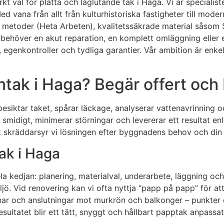
rkt val för platta och låglutande tak i Haga. Vi är special
d vana från allt från kulturhistoriska fastigheter till mode
ade metoder (Heta Arbeten), kvalitetssäkrade material så
 behöver en akut reparation, en komplett omläggning eller et
genkontroller och tydliga garantier. Vår ambition är enkel: 
ntak i Haga? Begär offert oc
besiktar taket, spårar läckage, analyserar vattenavrinning o
 smidigt, minimerar störningar och levererar ett resultat e
het skräddarsyr vi lösningen efter byggnadens behov och din
tak i Haga
la kedjan: planering, materialval, underarbete, läggning o
ö. Vid renovering kan vi ofta nyttja “papp på papp” för att 
nar och anslutningar mot murkrön och balkonger – punkter d
ultatet blir ett tätt, snyggt och hållbart papptak anpassat