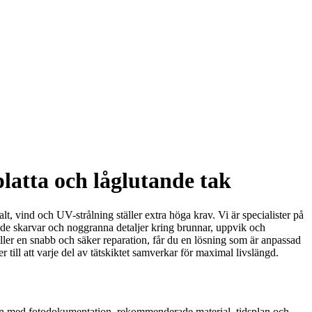
platta och låglutande tak
alt, vind och UV-strålning ställer extra höga krav. Vi är specialister på
ade skarvar och noggranna detaljer kring brunnar, uppvik och
ller en snabb och säker reparation, får du en lösning som är anpassad
ll att varje del av tätskiktet samverkar för maximal livslängd.
splan med fotodokumentation, rekommenderade material, tidsplan och