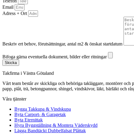
Telefon
Email
Adress + Ort
Beskriv ert behov, förutsättningar, antal m2 & önskat startdatum
Bifoga gärna eventuella dokument, bilder eller ritningar
Bifoga gärna eventuella dokument, bilder eller ritningar
Skicka
Takfirma i Västra Götaland
Vårt team består av skickliga och behöriga takläggare, montörer och pl
papp, plåt, trä, betongpannor, shingel, vindskivor, läkt, bärläkt och rå
Våra tjänster
Bygga Takkupa & Vindskupa
Byta Carport- & Garagetak
Byta Eternittak
Hyra Byggställning & Montera Väderskydd
Lägga Bandtäckt Dubbelfalsat Plåttak