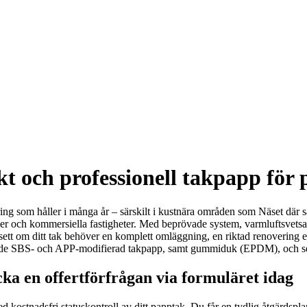
t och professionell takpapp för 
tering som håller i många år – särskilt i kustnära områden som Näset där s
onger och kommersiella fastigheter. Med beprövade system, varmluftsvets
sett om ditt tak behöver en komplett omläggning, en riktad renovering e
åde SBS- och APP-modifierad takpapp, samt gummiduk (EPDM), och ser ti
ka en offertförfrågan via formuläret idag
 med kostnadsfri statuskontroll av ditt papptak. Du får en tydlig åtgärd