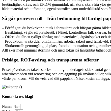
beständighet krävs, och EPDM-gummiduk när stora, skarvfria ytor ger b
både material och utförande, egenkontroller samt underhållsråd som fö
Så går processen till – från bedömning till färdigt pa
– Förfrågan: du beskriver ditt tak i formuläret och bifogar gärna bilder
– Besiktning: vi gör ett platsbesök i Näset, kontrollerar fall, skarvar,
– Offert: du får ett tydligt förslag med materialval, åtgärdspaket och ti
– Produktion: vi skyddar omgivningen, arbetar säkert med fallskydd, h
– Slutkontroll: genomgång på plats, fotodokumentation och garantibev
Allt sker med minimal störning och med fokus på långsiktig täthet och
Prisläge, ROT-avdrag och transparenta offerter
Priset påverkas av takets storlek, lutning, underlagets skick, antal ge
arbetskostnaden vid renovering och omläggning på småhus/villor, vilket
värde per krona. Vill du veta vad ditt papptak i Näset kostar att lägg
Kontakta oss idag!
Namn