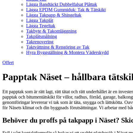
Lägga Bandtäckt Dubbelfalsat Plåttak
Lägga EPDM Gummiduk: Tak & Tätskikt
Lägga Takpapp & Shingeltak
Lägga Takplåt
Lägga Tegeltak
Takbyte & Takomläggning
Takplåtsmålning
Takrenovering
Taktvättning & Rengöring av Tak
Hyra Byggställning & Montera Väderskydd
Offert
Papptak Näset – hållbara tätskik
Ett papptak som är rätt lagt, rätt tätat och rätt underhållet är en inves
papptak och bitumentätskikt för villor, radhus, förråd, garage, balk
genomföringar levererar vi tak som är täta, snygga och lättskötta. Oav
för Näsets klimat och din byggnads förutsättningar. Vi arbetar med b
Behöver du proffs på takpapp i Näset? Skic
Fyll i vårt kontaktformulär så bokar vi ett snabbt platsbesök i Näset