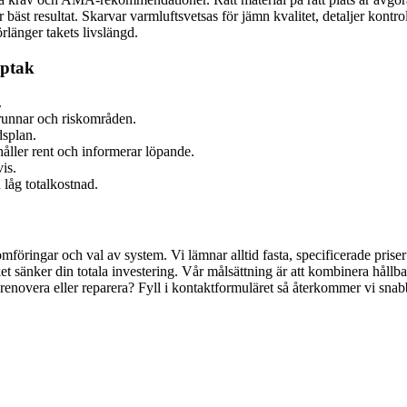
äst resultat. Skarvar varmluftsvetsas för jämn kvalitet, detaljer kontr
rlänger takets livslängd.
pptak
.
 brunnar och riskområden.
dsplan.
åller rent och informerar löpande.
is.
 låg totalkostnad.
nomföringar och val av system. Vi lämnar alltid fasta, specificerade pris
 sänker din totala investering. Vår målsättning är att kombinera hållba
a, renovera eller reparera? Fyll i kontaktformuläret så återkommer vi sn