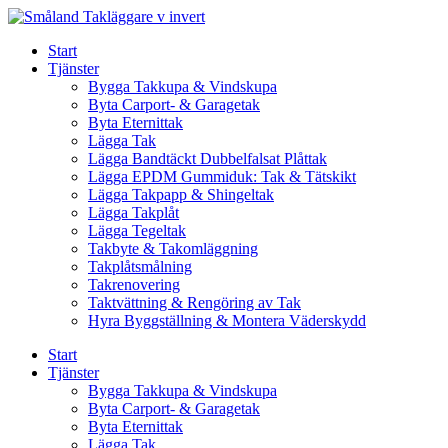
Skip
to
Start
content
Tjänster
Bygga Takkupa & Vindskupa
Byta Carport- & Garagetak
Byta Eternittak
Lägga Tak
Lägga Bandtäckt Dubbelfalsat Plåttak
Lägga EPDM Gummiduk: Tak & Tätskikt
Lägga Takpapp & Shingeltak
Lägga Takplåt
Lägga Tegeltak
Takbyte & Takomläggning
Takplåtsmålning
Takrenovering
Taktvättning & Rengöring av Tak
Hyra Byggställning & Montera Väderskydd
Start
Tjänster
Bygga Takkupa & Vindskupa
Byta Carport- & Garagetak
Byta Eternittak
Lägga Tak