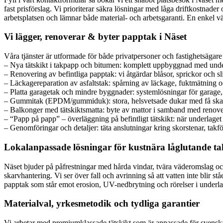
fast prisförslag. Vi prioriterar säkra lösningar med låga driftkostnade
arbetsplatsen och lämnar både material- och arbetsgaranti. En enkel väg 
Vi lägger, renoverar & byter papptak i Näset
Våra tjänster är utformade för både privatpersoner och fastighetsägare
– Nya tätskikt i takpapp och bitumen: komplett uppbyggnad med unde
– Renovering av befintliga papptak: vi åtgärdar blåsor, sprickor och sl
– Läckagereparation av asfaltstak: spårning av läckage, fuktmätning 
– Platta garagetak och mindre byggnader: systemlösningar för garage, 
– Gummitak (EPDM/gummiduk): stora, helsvetsade dukar med få skarvar
– Balkonger med tätskiktsmatta: byte av mattor i samband med renover
– “Papp på papp” – överläggning på befintligt tätskikt: när underlaget
– Genomföringar och detaljer: täta anslutningar kring skorstenar, takf
Lokalanpassade lösningar för kustnära låglutande ta
Näset bjuder på påfrestningar med hårda vindar, tvära väderomslag och
skarvhantering. Vi ser över fall och avrinning så att vatten inte blir 
papptak som står emot erosion, UV-nedbrytning och rörelser i underlag
Materialval, yrkesmetodik och tydliga garantier
Vi arbetar med premiumklassade tätskikt som är anpassade för svensk