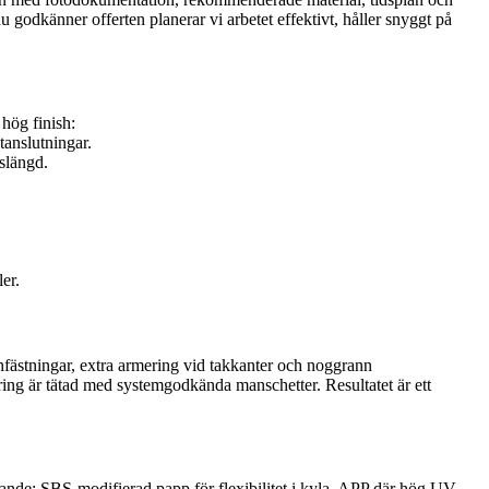
u godkänner offerten planerar vi arbetet effektivt, håller snyggt på
 hög finish:
anslutningar.
vslängd.
er.
infästningar, extra armering vid takkanter och noggrann
föring är tätad med systemgodkända manschetter. Resultatet är ett
ande: SBS-modifierad papp för flexibilitet i kyla, APP där hög UV-