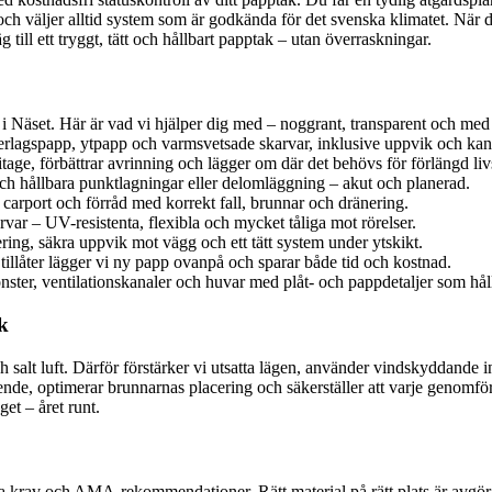
r och väljer alltid system som är godkända för det svenska klimatet. När d
till ett tryggt, tätt och hållbart papptak – utan överraskningar.
 i Näset. Här är vad vi hjälper dig med – noggrant, transparent och med
rlagspapp, ytpapp och varmsvetsade skarvar, inklusive uppvik och kant
itage, förbättrar avrinning och lägger om där det behövs för förlängd li
och hållbara punktlagningar eller delomläggning – akut och planerad.
carport och förråd med korrekt fall, brunnar och dränering.
 – UV-resistenta, flexibla och mycket tåliga mot rörelser.
ing, säkra uppvik mot vägg och ett tätt system under ytskikt.
 tillåter lägger vi ny papp ovanpå och sparar både tid och kostnad.
önster, ventilationskanaler och huvar med plåt- och pappdetaljer som håll
k
 salt luft. Därför förstärker vi utsatta lägen, använder vindskyddande 
stående, optimerar brunnarnas placering och säkerställer att varje genom
et – året runt.
a krav och AMA-rekommendationer. Rätt material på rätt plats är avgör