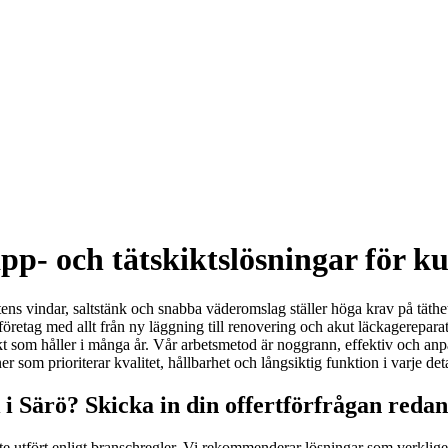
pp- och tätskiktslösningar för k
stens vindar, saltstänk och snabba väderomslag ställer höga krav på täthe
företag med allt från ny läggning till renovering och akut läckagerepara
t som håller i många år. Vår arbetsmetod är noggrann, effektiv och anpa
r som prioriterar kvalitet, hållbarhet och långsiktig funktion i varje deta
 i Särö? Skicka in din offertförfrågan redan
ete utfört enligt branschregler. Vi rekommenderar lösningar som verkligen