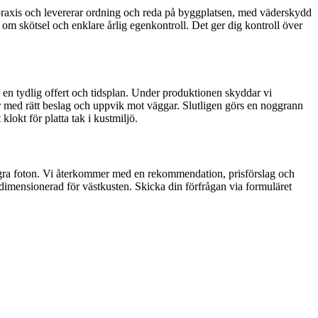
chpraxis och levererar ordning och reda på byggplatsen, med väderskydd
 om skötsel och enklare årlig egenkontroll. Det ger dig kontroll över
u en tydlig offert och tidsplan. Under produktionen skyddar vi
jer med rätt beslag och uppvik mot väggar. Slutligen görs en noggrann
klokt för platta tak i kustmiljö.
 några foton. Vi återkommer med en rekommendation, prisförslag och
tt dimensionerad för västkusten. Skicka din förfrågan via formuläret