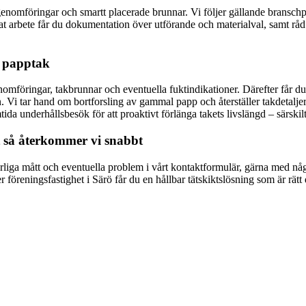
ade genomföringar och smartt placerade brunnar. Vi följer gällande brans
tat arbete får du dokumentation över utförande och materialval, samt råd
t papptak
genomföringar, takbrunnar och eventuella fuktindikationer. Därefter får d
ion. Vi tar hand om bortforsling av gammal papp och återställer takdetal
da underhållsbesök för att proaktivt förlänga takets livslängd – särskilt 
et så återkommer vi snabbt
gefärliga mått och eventuella problem i vårt kontaktformulär, gärna med
er föreningsfastighet i Särö får du en hållbar tätskiktslösning som är rä