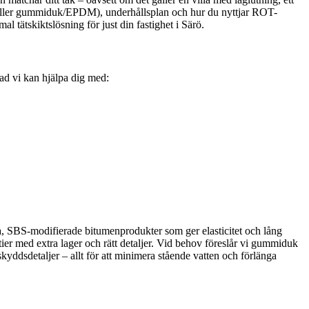
pp eller gummiduk/EPDM), underhållsplan och hur du nyttjar ROT-
l tätskiktslösning för just din fastighet i Särö.
vad vi kan hjälpa dig med:
va, SBS-modifierade bitumenprodukter som ger elasticitet och lång
artier med extra lager och rätt detaljer. Vid behov föreslår vi gummiduk
yddsdetaljer – allt för att minimera stående vatten och förlänga