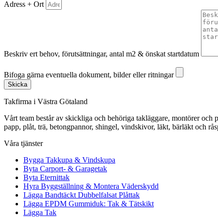
Adress + Ort
Beskriv ert behov, förutsättningar, antal m2 & önskat startdatum
Bifoga gärna eventuella dokument, bilder eller ritningar
Bifoga gärna eventuella dokument, bilder eller ritningar
Skicka
Takfirma i Västra Götaland
Vårt team består av skickliga och behöriga takläggare, montörer och pl
papp, plåt, trä, betongpannor, shingel, vindskivor, läkt, bärläkt och rå
Våra tjänster
Bygga Takkupa & Vindskupa
Byta Carport- & Garagetak
Byta Eternittak
Hyra Byggställning & Montera Väderskydd
Lägga Bandtäckt Dubbelfalsat Plåttak
Lägga EPDM Gummiduk: Tak & Tätskikt
Lägga Tak