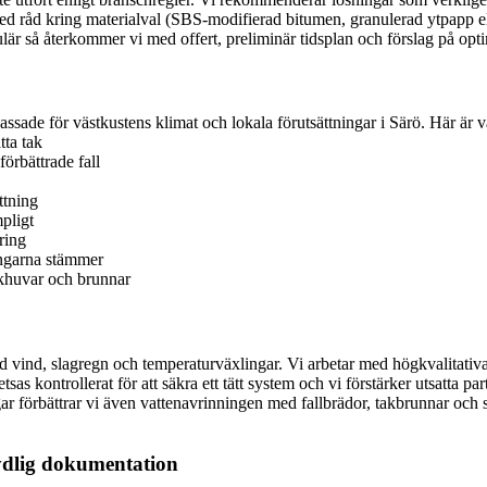
kså med råd kring materialval (SBS-modifierad bitumen, granulerad ytpa
lär så återkommer vi med offert, preliminär tidsplan och förslag på optima
passade för västkustens klimat och lokala förutsättningar i Särö. Här är 
tta tak
örbättrade fall
ttning
pligt
ring
ingarna stämmer
akhuvar och brunnar
rd vind, slagregn och temperaturväxlingar. Vi arbetar med högkvalitati
as kontrollerat för att säkra ett tätt system och vi förstärker utsatta p
förbättrar vi även vattenavrinningen med fallbrädor, takbrunnar och sk
ydlig dokumentation