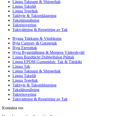
Lägga Takpapp & Shingeltak
Lägga Takplåt
Lägga Tegeltak
Takbyte & Takomläggning
Takplåtsmålning
Takrenovering
Taktvättning & Rengöring av Tak
Bygga Takkupa & Vindskupa
Byta Carport- & Garagetak
Byta Eternittak
Hyra Byggställning & Montera Väderskydd
Lägga Bandtäckt Dubbelfalsat Plåttak
Lägga EPDM Gummiduk: Tak & Tätskikt
Lägga Tak
Lägga Takpapp & Shingeltak
Lägga Takplåt
Lägga Tegeltak
Takbyte & Takomläggning
Takplåtsmålning
Takrenovering
Taktvättning & Rengöring av Tak
Kontakta oss