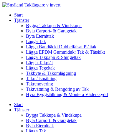
Skip
to
Start
content
Tjänster
Bygga Takkupa & Vindskupa
Byta Carport- & Garagetak
Byta Eternittak
Lägga Tak
Lägga Bandtäckt Dubbelfalsat Plåttak
Lägga EPDM Gummiduk: Tak & Tätskikt
Lägga Takpapp & Shingeltak
Lägga Takplåt
Lägga Tegeltak
Takbyte & Takomläggning
Takplåtsmålning
Takrenovering
Taktvättning & Rengöring av Tak
Hyra Byggställning & Montera Väderskydd
Start
Tjänster
Bygga Takkupa & Vindskupa
Byta Carport- & Garagetak
Byta Eternittak
Lägga Tak