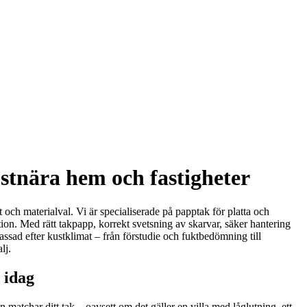
ustnära hem och fastigheter
t och materialval. Vi är specialiserade på papptak för platta och
tion. Med rätt takpapp, korrekt svetsning av skarvar, säker hantering
ssad efter kustklimat – från förstudie och fuktbedömning till
lj.
 idag
 matchar ditt tak – oavsett om det gäller en villa med låglutning, ett