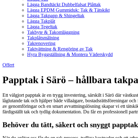
Lägga Bandtäckt Dubbelfalsat Plåttak
Lägga EPDM Gummiduk: Tak & Tätskikt
Lägga Takpapp & Shingeltak
Lägga Takplåt
Lägga Tegeltak
Takbyte & Takomläggning
Takplåtsmålning
Takrenovering
Taktvättning & Rengöring av Tak
Hyra Byggställning & Montera Väderskydd
Offert
Papptak i Särö – hållbara takpa
Ett välgjort papptak är en trygg investering, särskilt i Särö där västku
låglutande tak och hjälper både villaägare, bostadsrättsföreningar och 
av genomföringar och en smart avvattningslösning skapar vi ett tätskik
färdigställt tak och tydlig dokumentation. Du får en professionell partne
Behöver du tätt, säkert och snyggt papptak
När du anlitar oss får du en rak process, tydliga kostnader och ett arb