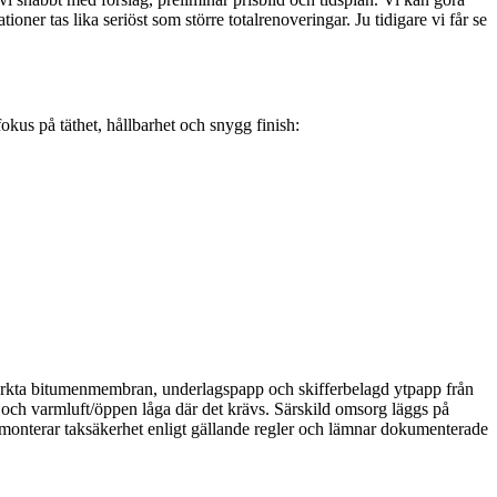
 tas lika seriöst som större totalrenoveringar. Ju tidigare vi får se
fokus på täthet, hållbarhet och snygg finish:
stärkta bitumenmembran, underlagspapp och skifferbelagd ytpapp från
och varmluft/öppen låga där det krävs. Särskild omsorg läggs på
 monterar taksäkerhet enligt gällande regler och lämnar dokumenterade