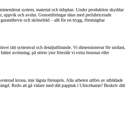
ekommenderat system, material och tidsplan. Under produktion skyddar
rvar, uppvik och avslut. Genomföringar tätas med prefabricerade
garantibevis och skötselråd – allt för en trygg, förutsägbar
ver rätt systemval och detaljutförande. Vi dimensionerar för snölast,
 bättre avrinning; på större ytor föreslår vi extra brunnar eller
sterad krona, inte lägsta förstapris. Alla arbeten utförs av utbildade
slängd. Redo att gå vidare med ditt papptak i Ulricehamn? Beskriv ditt