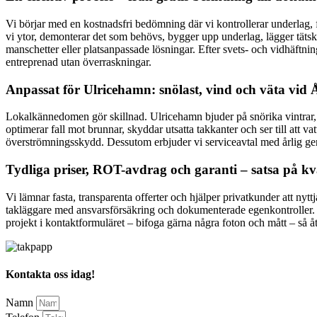
Vi börjar med en kostnadsfri bedömning där vi kontrollerar underlag, 
vi ytor, demonterar det som behövs, bygger upp underlag, lägger tätskik
manschetter eller platsanpassade lösningar. Efter svets- och vidhäftnin
entreprenad utan överraskningar.
Anpassat för Ulricehamn: snölast, vind och väta vid
Lokalkännedomen gör skillnad. Ulricehamn bjuder på snörika vintrar, b
optimerar fall mot brunnar, skyddar utsatta takkanter och ser till att vat
överströmningsskydd. Dessutom erbjuder vi serviceavtal med årlig ge
Tydliga priser, ROT-avdrag och garanti – satsa på kva
Vi lämnar fasta, transparenta offerter och hjälper privatkunder att nyt
takläggare med ansvarsförsäkring och dokumenterade egenkontroller. Du 
projekt i kontaktformuläret – bifoga gärna några foton och mått – så 
Kontakta oss idag!
Namn