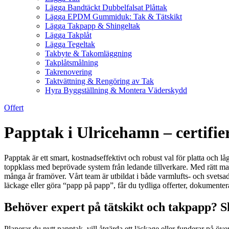
Lägga Bandtäckt Dubbelfalsat Plåttak
Lägga EPDM Gummiduk: Tak & Tätskikt
Lägga Takpapp & Shingeltak
Lägga Takplåt
Lägga Tegeltak
Takbyte & Takomläggning
Takplåtsmålning
Takrenovering
Taktvättning & Rengöring av Tak
Hyra Byggställning & Montera Väderskydd
Offert
Papptak i Ulricehamn – certifier
Papptak är ett smart, kostnadseffektivt och robust val för platta och l
toppklass med beprövade system från ledande tillverkare. Med rätt mat
många år framöver. Vårt team är utbildat i både varmlufts- och svets
läckage eller göra “papp på papp”, får du tydliga offerter, dokumente
Behöver expert på tätskikt och takpapp? S
Planerar du nytt papptak, vill åtgärda ett läckage eller funderar på ö