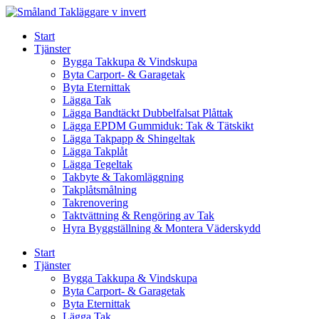
Skip
to
Start
content
Tjänster
Bygga Takkupa & Vindskupa
Byta Carport- & Garagetak
Byta Eternittak
Lägga Tak
Lägga Bandtäckt Dubbelfalsat Plåttak
Lägga EPDM Gummiduk: Tak & Tätskikt
Lägga Takpapp & Shingeltak
Lägga Takplåt
Lägga Tegeltak
Takbyte & Takomläggning
Takplåtsmålning
Takrenovering
Taktvättning & Rengöring av Tak
Hyra Byggställning & Montera Väderskydd
Start
Tjänster
Bygga Takkupa & Vindskupa
Byta Carport- & Garagetak
Byta Eternittak
Lägga Tak