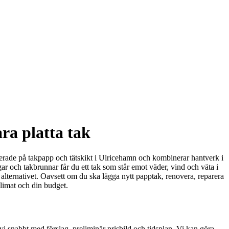
ra platta tak
liserade på takpapp och tätskikt i Ulricehamn och kombinerar hantverk i
r och takbrunnar får du ett tak som står emot väder, vind och väta i
lternativet. Oavsett om du ska lägga nytt papptak, renovera, reparera
limat och din budget.
vi snabbt med förslag, preliminär prisbild och tidsplan. Vi kan göra