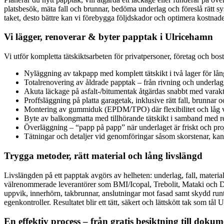
platsbesök, mäta fall och brunnar, bedöma underlag och föreslå rätt 
taket, desto bättre kan vi förebygga följdskador och optimera kostnad
Vi lägger, renoverar & byter papptak i Ulricehamn
Vi utför kompletta tätskiktsarbeten för privatpersoner, företag och bos
Nyläggning av takpapp med komplett tätskikt i två lager för lån
Totalrenovering av åldrade papptak – från rivning och underlag ti
Akuta läckage på asfalt-/bitumentak åtgärdas snabbt med varakt
Proffsläggning på platta garagetak, inklusive rätt fall, brunnar o
Montering av gummiduk (EPDM/TPO) där flexibilitet och låg vik
Byte av balkongmatta med tillhörande tätskikt i samband med r
Överläggning – “papp på papp” när underlaget är friskt och pro
Tätningar och detaljer vid genomföringar såsom skorstenar, kana
Trygga metoder, rätt material och lång livslängd
Livslängden på ett papptak avgörs av helheten: underlag, fall, mater
välrenommerade leverantörer som BMI/Icopal, Trebolit, Mataki och De
uppvik, innerhörn, takbrunnar, anslutningar mot fasad samt skydd run
egenkontroller. Resultatet blir ett tätt, säkert och lättskött tak som tå
En effektiv process – från gratis besiktning till doku