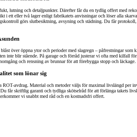
fukt, lutning och detaljpunkter. Därefter får du en tydlig offert med r
t i ett eller två lager enligt fabrikatets anvisningar och löser alla ska
gskontroll görs slutbesiktning, avsyning och städning. Du får protokoll, 
 Åsunden
låst över öppna ytor och perioder med slagregn – påfrestningar som krä
ten inte blir stående. På garage och förråd justerar vi ofta med kilfall för
nomgång och rensning av brunnar för att förebygga stopp och läckage.
litet som lönar sig
tja ROT-avdrag. Material och metoder väljs för maximal livslängd per inve
får skriftlig garanti och tydliga skötselråd för att förlänga takets liv
återkommer vi snabbt med råd och en kostnadsfri offert.