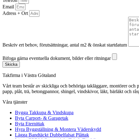
Telefon
Email
Adress + Ort
Beskriv ert behov, förutsättningar, antal m2 & önskat startdatum
Bifoga gärna eventuella dokument, bilder eller ritningar
Bifoga gärna eventuella dokument, bilder eller ritningar
Skicka
Takfirma i Västra Götaland
Vårt team består av skickliga och behöriga takläggare, montörer och pl
papp, plåt, trä, betongpannor, shingel, vindskivor, läkt, bärläkt och rå
Våra tjänster
Bygga Takkupa & Vindskupa
Byta Carport- & Garagetak
Byta Eternittak
Hyra Byggställning & Montera Väderskydd
Lägga Bandtäckt Dubbelfalsat Plåttak