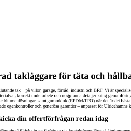
ad takläggare för täta och hållba
åglutande tak – på villor, garage, förråd, industri och BRF. Vi är specia
erialval, korrekt underarbete och noggranna detaljer kring genomföringa
ade bitumenlösningar, samt gummiduk (EPDM/TPO) när det är det bästa a
rade egenkontroller och generösa garantier – anpassat för Ulricehamns k
kicka din offertförfrågan redan idag
verläggning? Skicka in en förfrågan via kontaktformuläret så återkommer 