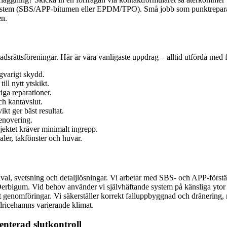
system (SBS/APP-bitumen eller EPDM/TPO). Små jobb som punktreparationer
en.
tadsrättsföreningar. Här är våra vanligaste uppdrag – alltid utförda med 
gvarigt skydd.
ll nytt ytskikt.
iga reparationer.
ch kantavslut.
t ger bäst resultat.
enovering.
jektet kräver minimalt ingrepp.
ler, takfönster och huvar.
ialval, svetsning och detaljlösningar. Vi arbetar med SBS- och APP-för
rbigum. Vid behov använder vi självhäftande system på känsliga ytor 
t genomföringar. Vi säkerställer korrekt falluppbyggnad och dränering,
l Ulricehamns varierande klimat.
menterad slutkontroll