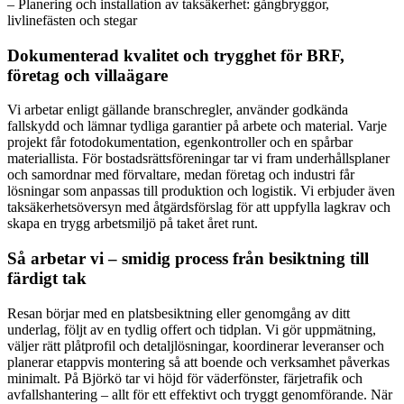
– Planering och installation av taksäkerhet: gångbryggor,
livlinefästen och stegar
Dokumenterad kvalitet och trygghet för BRF,
företag och villaägare
Vi arbetar enligt gällande branschregler, använder godkända
fallskydd och lämnar tydliga garantier på arbete och material. Varje
projekt får fotodokumentation, egenkontroller och en spårbar
materiallista. För bostadsrättsföreningar tar vi fram underhållsplaner
och samordnar med förvaltare, medan företag och industri får
lösningar som anpassas till produktion och logistik. Vi erbjuder även
taksäkerhetsöversyn med åtgärdsförslag för att uppfylla lagkrav och
skapa en trygg arbetsmiljö på taket året runt.
Så arbetar vi – smidig process från besiktning till
färdigt tak
Resan börjar med en platsbesiktning eller genomgång av ditt
underlag, följt av en tydlig offert och tidplan. Vi gör uppmätning,
väljer rätt plåtprofil och detaljlösningar, koordinerar leveranser och
planerar etappvis montering så att boende och verksamhet påverkas
minimalt. På Björkö tar vi höjd för väderfönster, färjetrafik och
avfallshantering – allt för ett effektivt och tryggt genomförande. När