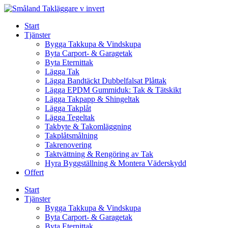
Skip
to
Start
content
Tjänster
Bygga Takkupa & Vindskupa
Byta Carport- & Garagetak
Byta Eternittak
Lägga Tak
Lägga Bandtäckt Dubbelfalsat Plåttak
Lägga EPDM Gummiduk: Tak & Tätskikt
Lägga Takpapp & Shingeltak
Lägga Takplåt
Lägga Tegeltak
Takbyte & Takomläggning
Takplåtsmålning
Takrenovering
Taktvättning & Rengöring av Tak
Hyra Byggställning & Montera Väderskydd
Offert
Start
Tjänster
Bygga Takkupa & Vindskupa
Byta Carport- & Garagetak
Byta Eternittak