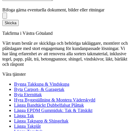
Bifoga gärna eventuella dokument, bilder eller ritningar
Bifoga gärna eventuella dokument, bilder eller ritningar
Skicka
Takfirma i Västra Götaland
Vårt team består av skickliga och behöriga takläggare, montörer och
plåtslagare med stort engagemang för kundanpassade lösningar. Vi
har lång erfarenhet av att renovera alla sorters takmaterial, inklusive
tegel, papp, plåt, trä, betongpannor, shingel, vindskivor, läkt, bärläkt
och råspont
Våra tjänster
Bygga Takkupa & Vindskupa
Byta Carport- & Garagetak
Byta Eternittak
Hyra Byggställning & Montera Väderskydd
Lägga Bandtäckt Dubbelfalsat Plåttak
Lägga EPDM Gummiduk: Tak & Tätskikt
Lägga Tak
Lägga Takpapp & Shingeltak
Lägga Takplåt