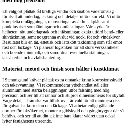
med hög precision
Ett välgjort plåttak tål kraftiga vindar och snabba väderomslag –
förutsatt att underlag, täckning och detaljer utförs korrekt. Vi utför
kompletta omläggningar, renoveringar av äldre takplåt samt
punktinsatser som tätningar och omfalsningar. Vår styrka är
helheten: rätt underlagstak och infästningar, exakt utförd band- eller
skivtäckning, samt noggranna avslut vid nock, fot och vindskivor.
Resultatet blir en tät, estetisk och lättskött taklösning som står emot
rost och läckage. Vi planerar logistiken för att störa verksamheter
och boende minimalt, och samordnar eventuella ställningar,
taksäkerhet och avfallshantering.
Material, metod och finish som håller i kustklimat
I Stenungsund kräver plåttak extra omtanke kring korrosionsskydd
och takavvattning. Vi rekommenderar ytbehandlat stål eller
aluminium med starka beläggningar, utför falsning med hög
precision och ser till att rännor och stuprör dimensioneras för skyfall.
Varje detalj – från skarvar till skruv – är vald för att minimera risk
för galvanisk korrosion och läckage. Vi arbetar enligt gällande
normer för taksäkerhet, monterar glidskydd och gångbryggor där så
behövs, och ser till att ditt tak inte bara klarar vädret utan också
lyfter fastighetens utseende.