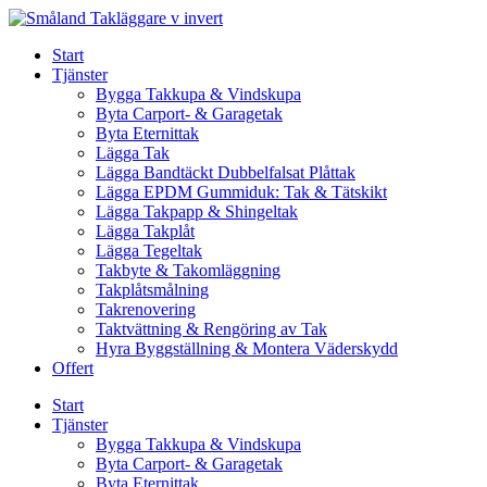
Skip
to
Start
content
Tjänster
Bygga Takkupa & Vindskupa
Byta Carport- & Garagetak
Byta Eternittak
Lägga Tak
Lägga Bandtäckt Dubbelfalsat Plåttak
Lägga EPDM Gummiduk: Tak & Tätskikt
Lägga Takpapp & Shingeltak
Lägga Takplåt
Lägga Tegeltak
Takbyte & Takomläggning
Takplåtsmålning
Takrenovering
Taktvättning & Rengöring av Tak
Hyra Byggställning & Montera Väderskydd
Offert
Start
Tjänster
Bygga Takkupa & Vindskupa
Byta Carport- & Garagetak
Byta Eternittak