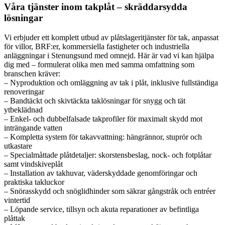
Våra tjänster inom takplåt – skräddarsydda
lösningar
Vi erbjuder ett komplett utbud av plåtslageritjänster för tak, anpassat
för villor, BRF:er, kommersiella fastigheter och industriella
anläggningar i Stenungsund med omnejd. Här är vad vi kan hjälpa
dig med – formulerat olika men med samma omfattning som
branschen kräver:
– Nyproduktion och omläggning av tak i plåt, inklusive fullständiga
renoveringar
– Bandtäckt och skivtäckta taklösningar för snygg och tät
ytbeklädnad
– Enkel- och dubbelfalsade takprofiler för maximalt skydd mot
inträngande vatten
– Kompletta system för takavvattning: hängrännor, stuprör och
utkastare
– Specialmåttade plåtdetaljer: skorstensbeslag, nock- och fotplåtar
samt vindskiveplåt
– Installation av takhuvar, väderskyddade genomföringar och
praktiska takluckor
– Snörasskydd och snöglidhinder som säkrar gångstråk och entréer
vintertid
– Löpande service, tillsyn och akuta reparationer av befintliga
plåttak