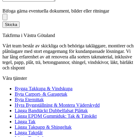
Bifoga gärna eventuella dokument, bilder eller ritningar
Bifoga gärna eventuella dokument, bilder eller ritningar
Skicka
Takfirma i Västra Götaland
Vårt team består av skickliga och behöriga takläggare, montörer och
plåtslagare med stort engagemang för kundanpassade lösningar. Vi
har lång erfarenhet av att renovera alla sorters takmaterial, inklusive
tegel, papp, plåt, trä, betongpannor, shingel, vindskivor, läkt, bärläkt
och råspont
Våra tjänster
Bygga Takkupa & Vindskupa
Byta Carport- & Garagetak
Byta Eternittak
Hyra Byggställning & Montera Väderskydd
Lägga Bandtäckt Dubbelfalsat Plåttak
Lägga EPDM Gummiduk: Tak & Tätskikt
Lägga Tak
Lägga Takpapp & Shingeltak
Lägga Takplåt