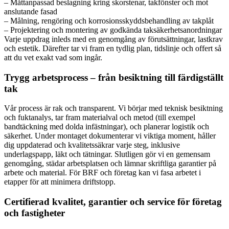
– Måttanpassad beslagning kring skorstenar, takfönster och mot
anslutande fasad
– Målning, rengöring och korrosionsskyddsbehandling av takplåt
– Projektering och montering av godkända taksäkerhetsanordningar
Varje uppdrag inleds med en genomgång av förutsättningar, lastkrav
och estetik. Därefter tar vi fram en tydlig plan, tidslinje och offert så
att du vet exakt vad som ingår.
Trygg arbetsprocess – från besiktning till färdigställt
tak
Vår process är rak och transparent. Vi börjar med teknisk besiktning
och fuktanalys, tar fram materialval och metod (till exempel
bandtäckning med dolda infästningar), och planerar logistik och
säkerhet. Under montaget dokumenterar vi viktiga moment, håller
dig uppdaterad och kvalitetssäkrar varje steg, inklusive
underlagspapp, läkt och tätningar. Slutligen gör vi en gemensam
genomgång, städar arbetsplatsen och lämnar skriftliga garantier på
arbete och material. För BRF och företag kan vi fasa arbetet i
etapper för att minimera driftstopp.
Certifierad kvalitet, garantier och service för företag
och fastigheter