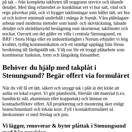
på tak – från kompletta takbyten till noggrann service och tätande
detaljer. Med lång erfarenhet av kustklimat vet vi hur salt, vind och
regn påverkar plåt, och vi bygger taklösningar som håller tätt, ser bra
ut och kräver minimalt underhåll i många år framåt. Våra plåtslagare
arbetar med moderna metoder som band- och skivtäckning, falsade
detaljer och skräddarsydd beslagning runt skorstenar, takfönster och
nockar. Oavsett om det gäller en villa i centrala Stenungsund, en
BRF i Stora Höga eller en industrifastighet i Norum erbjuder vi hög
kvalitet, tydlig kommunikation och ett smidigt upplägg från första
besiktning till färdigställt tak. Välj oss för ett tryggt plåtarbete som
kombinerar funktion, form och långsiktig lönsamhet.
Behöver du hjälp med takplåt i
Stenungsund? Begär offert via formuläret
När du vill få ett tätt, säkert och snyggt tak i plåt är det klokt att
anlita en lokal expert. Vi gör platsbesök, föreslår rätt material (t.ex.
bandtäckt stål, aluminium eller koppartak) och lämnar en
kostnadseffektiv offert. All projektering och montering sker enligt
branschstandard och lokala krav. Fyll i kontaktformuläret så
återkommer vi med förslag och pris.
Vi lägger, renoverar & byter plåttak i Stenungsund