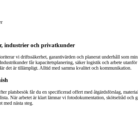
er
r, industrier och privatkunder
prioriterar vi driftssäkerhet, garantivärden och planerat underhåll som m
strikunder får kapacitetsplanering, säker logistik och arbete utanför 
r det är tillämpligt. Alltid med samma kvalitet och kommunikation.
nish
Efter platsbesök får du en specificerad offert med åtgärdsförslag, materia
sta. När arbetet är klart lämnar vi fotodokumentation, skötselråd och g
bt med nästa steg.