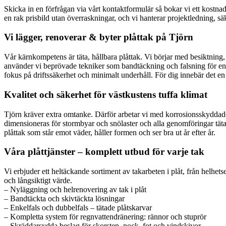
Skicka in en förfrågan via vårt kontaktformulär så bokar vi ett kostnad
en rak prisbild utan överraskningar, och vi hanterar projektledning, säke
Vi lägger, renoverar & byter plåttak på Tjörn
Vår kärnkompetens är täta, hållbara plåttak. Vi börjar med besiktning
använder vi beprövade tekniker som bandtäckning och falsning för en ro
fokus på driftssäkerhet och minimalt underhåll. För dig innebär det e
Kvalitet och säkerhet för västkustens tuffa klimat
Tjörn kräver extra omtanke. Därför arbetar vi med korrosionsskyddade 
dimensioneras för stormbyar och snölaster och alla genomföringar tätas 
plåttak som står emot väder, håller formen och ser bra ut år efter år.
Våra plåttjänster – komplett utbud för varje tak
Vi erbjuder ett heltäckande sortiment av takarbeten i plåt, från helhetse
och långsiktigt värde.
– Nyläggning och helrenovering av tak i plåt
– Bandtäckta och skivtäckta lösningar
– Enkelfals och dubbelfals – tätade plåtskarvar
– Kompletta system för regnvattendränering: rännor och stuprör
– Skräddarsydda beslag för skorsten, nock, fot och vindskivor