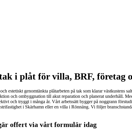
ak i plåt för villa, BRF, företag 
och estetiskt genomtänkta plåtarbeten på tak som klarar västkustens salta
ktion och ombyggnation till akut reparation och planerat underhåll. Med 
fektivt och tryggt i många år. Vårt arbetssätt bygger på noggrann förstu
ustrifastighet i Skärhamn eller en villa i Rönnäng. Vi följer branschstan
är offert via vårt formulär idag