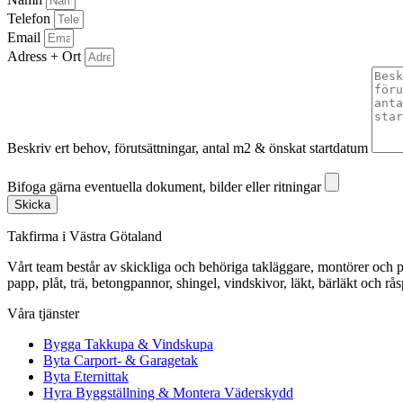
Telefon
Email
Adress + Ort
Beskriv ert behov, förutsättningar, antal m2 & önskat startdatum
Bifoga gärna eventuella dokument, bilder eller ritningar
Bifoga gärna eventuella dokument, bilder eller ritningar
Skicka
Takfirma i Västra Götaland
Vårt team består av skickliga och behöriga takläggare, montörer och pl
papp, plåt, trä, betongpannor, shingel, vindskivor, läkt, bärläkt och rå
Våra tjänster
Bygga Takkupa & Vindskupa
Byta Carport- & Garagetak
Byta Eternittak
Hyra Byggställning & Montera Väderskydd