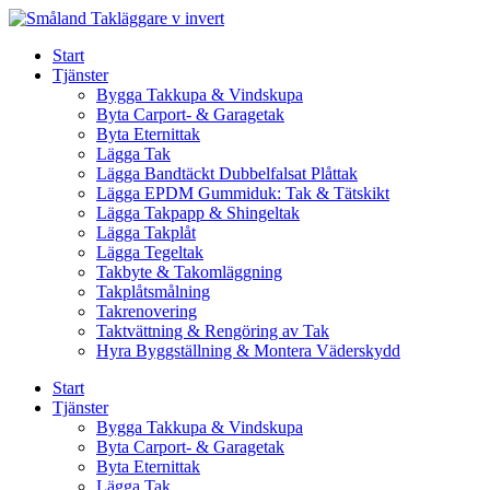
Skip
to
Start
content
Tjänster
Bygga Takkupa & Vindskupa
Byta Carport- & Garagetak
Byta Eternittak
Lägga Tak
Lägga Bandtäckt Dubbelfalsat Plåttak
Lägga EPDM Gummiduk: Tak & Tätskikt
Lägga Takpapp & Shingeltak
Lägga Takplåt
Lägga Tegeltak
Takbyte & Takomläggning
Takplåtsmålning
Takrenovering
Taktvättning & Rengöring av Tak
Hyra Byggställning & Montera Väderskydd
Start
Tjänster
Bygga Takkupa & Vindskupa
Byta Carport- & Garagetak
Byta Eternittak
Lägga Tak