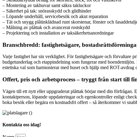
– Montering av takhuvar samt säkra takluckor
– Säkerhet på tak: snörasskydd och glidhinder
– Löpande underhåll, servicebesök och akut reparation
– Tät och snygg plåtinklädnad runt skorstenar, fönster och fasaddetalj
– Målning av plåttak och avancerat rostskydd
– Projektering och installation av taksäkerhetsanordningar
Branschbredd: fastighetsägare, bostadsrättsföreninga
Varje fastighet har sin verklighet. För fastighetsägare och förvaltare 
budgetunderlag och etappindelning som fungerar med boendemiljön. Indu
estetiska val som harmonierar med huset och hjälp med ROT-avdrag dä
Offert, pris och arbetsprocess – tryggt från start till fi
Vägen till ett nytt eller uppgraderat plåttak börjar med din förfrågan. 
kontaktperson, löpande uppdateringar och egenkontroller enligt checkli
boka besök eller begära en kostnadsfri offert – så återkommer vi snab
Kontakta oss idag!
Namn