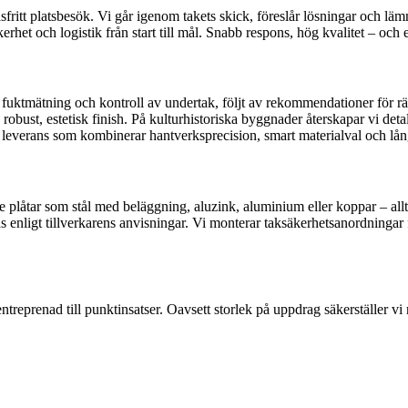
sfritt platsbesök. Vi går igenom takets skick, föreslår lösningar och lä
rhet och logistik från start till mål. Snabb respons, hög kvalitet – och e
, fuktmätning och kontroll av undertak, följt av rekommendationer för 
bust, estetisk finish. På kulturhistoriska byggnader återskapar vi detal
n leverans som kombinerar hantverksprecision, smart materialval och lån
plåtar som stål med beläggning, aluzink, aluminium eller koppar – allt
enligt tillverkarens anvisningar. Vi monterar taksäkerhetsanordningar för
ntreprenad till punktinsatser. Oavsett storlek på uppdrag säkerställer vi r