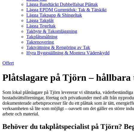
Lägga Bandtäckt Dubbelfalsat Plåttak
Lägga EPDM Gummiduk: Tak & Tätskikt
Lägga Takpapp & Shingeltak
Lägga Takplåt
Lägga Tegeltak
Takbyte & Takomläggning
Takplåtsmålning
Takrenovering
Taktvättning & Rengöring av Tak
Hyra Byggställning & Montera Väderskydd
Offert
Plåtslagare på Tjörn – hållbara t
Som lokal plåtslagare på Tjörn levererar vi slitstarka, väderbeständiga 
bostadsrättsföreningar, företag och privatkunder med allt från nyprodu
dokumenterade arbetsprocesser får du ett plåttak som är tätt, energief
verksamheten så lite som möjligt – oavsett om det gäller en större ind
arbete och material.
Behöver du takplåtspecialist på Tjörn? Beg