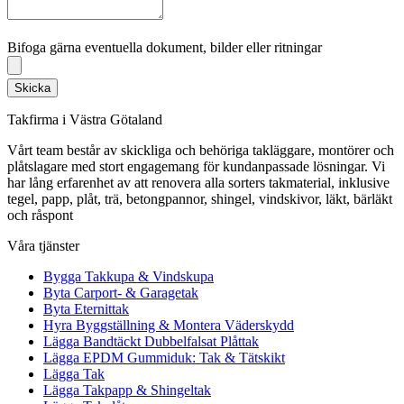
Bifoga gärna eventuella dokument, bilder eller ritningar
Bifoga gärna eventuella dokument, bilder eller ritningar
Skicka
Takfirma i Västra Götaland
Vårt team består av skickliga och behöriga takläggare, montörer och
plåtslagare med stort engagemang för kundanpassade lösningar. Vi
har lång erfarenhet av att renovera alla sorters takmaterial, inklusive
tegel, papp, plåt, trä, betongpannor, shingel, vindskivor, läkt, bärläkt
och råspont
Våra tjänster
Bygga Takkupa & Vindskupa
Byta Carport- & Garagetak
Byta Eternittak
Hyra Byggställning & Montera Väderskydd
Lägga Bandtäckt Dubbelfalsat Plåttak
Lägga EPDM Gummiduk: Tak & Tätskikt
Lägga Tak
Lägga Takpapp & Shingeltak