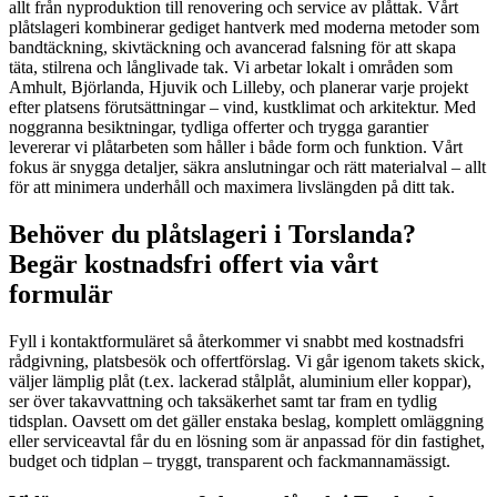
allt från nyproduktion till renovering och service av plåttak. Vårt
plåtslageri kombinerar gediget hantverk med moderna metoder som
bandtäckning, skivtäckning och avancerad falsning för att skapa
täta, stilrena och långlivade tak. Vi arbetar lokalt i områden som
Amhult, Björlanda, Hjuvik och Lilleby, och planerar varje projekt
efter platsens förutsättningar – vind, kustklimat och arkitektur. Med
noggranna besiktningar, tydliga offerter och trygga garantier
levererar vi plåtarbeten som håller i både form och funktion. Vårt
fokus är snygga detaljer, säkra anslutningar och rätt materialval – allt
för att minimera underhåll och maximera livslängden på ditt tak.
Behöver du plåtslageri i Torslanda?
Begär kostnadsfri offert via vårt
formulär
Fyll i kontaktformuläret så återkommer vi snabbt med kostnadsfri
rådgivning, platsbesök och offertförslag. Vi går igenom takets skick,
väljer lämplig plåt (t.ex. lackerad stålplåt, aluminium eller koppar),
ser över takavvattning och taksäkerhet samt tar fram en tydlig
tidsplan. Oavsett om det gäller enstaka beslag, komplett omläggning
eller serviceavtal får du en lösning som är anpassad för din fastighet,
budget och tidplan – tryggt, transparent och fackmannamässigt.