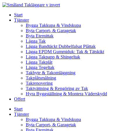
Skip
to
Start
content
Tjänster
Bygga Takkupa & Vindskupa
Byta Carport- & Garagetak
Byta Eternittak
Lägga Tak
Lägga Bandtäckt Dubbelfalsat Plåttak
Lägga EPDM Gummiduk: Tak & Tätskikt
Lägga Takpapp & Shingeltak
Lägga Takplåt
Lägga Tegeltak
Takbyte & Takomläggning
Takplåtsmålning
Takrenovering
Taktvättning & Rengöring av Tak
Hyra Byggställning & Montera Väderskydd
Offert
Start
Tjänster
Bygga Takkupa & Vindskupa
Byta Carport- & Garagetak
Byta Eternittak