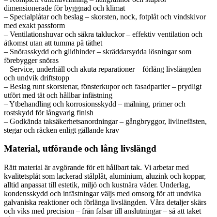
dimensionerade för byggnad och klimat
– Specialplåtar och beslag – skorsten, nock, fotplåt och vindskivor
med exakt passform
– Ventilationshuvar och säkra takluckor – effektiv ventilation och
åtkomst utan att tumma på täthet
– Snörasskydd och glidhinder – skräddarsydda lösningar som
förebygger snöras
– Service, underhåll och akuta reparationer – förläng livslängden
och undvik driftstopp
– Beslag runt skorstenar, fönsterkupor och fasadpartier – prydligt
utfört med tät och hållbar infästning
– Ytbehandling och korrosionsskydd – målning, primer och
rostskydd för långvarig finish
– Godkända taksäkerhetsanordningar – gångbryggor, livlinefästen,
stegar och räcken enligt gällande krav
Material, utförande och lång livslängd
Rätt material är avgörande för ett hållbart tak. Vi arbetar med
kvalitetsplåt som lackerad stålplåt, aluminium, aluzink och koppar,
alltid anpassat till estetik, miljö och kustnära väder. Underlag,
kondensskydd och infästningar väljs med omsorg för att undvika
galvaniska reaktioner och förlänga livslängden. Våra detaljer skärs
och viks med precision – från falsar till anslutningar – så att taket