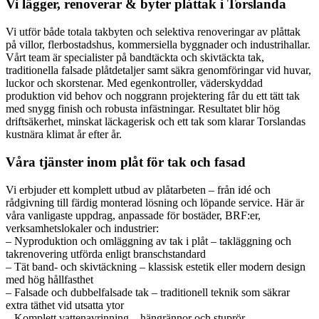
Vi lägger, renoverar & byter plåttak i Torslanda
Vi utför både totala takbyten och selektiva renoveringar av plåttak
på villor, flerbostadshus, kommersiella byggnader och industrihallar.
Vårt team är specialister på bandtäckta och skivtäckta tak,
traditionella falsade plåtdetaljer samt säkra genomföringar vid huvar,
luckor och skorstenar. Med egenkontroller, väderskyddad
produktion vid behov och noggrann projektering får du ett tätt tak
med snygg finish och robusta infästningar. Resultatet blir hög
driftsäkerhet, minskat läckagerisk och ett tak som klarar Torslandas
kustnära klimat år efter år.
Våra tjänster inom plåt för tak och fasad
Vi erbjuder ett komplett utbud av plåtarbeten – från idé och
rådgivning till färdig monterad lösning och löpande service. Här är
våra vanligaste uppdrag, anpassade för bostäder, BRF:er,
verksamhetslokaler och industrier:
– Nyproduktion och omläggning av tak i plåt – takläggning och
takrenovering utförda enligt branschstandard
– Tät band- och skivtäckning – klassisk estetik eller modern design
med hög hållfasthet
– Falsade och dubbelfalsade tak – traditionell teknik som säkrar
extra täthet vid utsatta ytor
– Komplett vattenavrinning – hängrännor och stuprör