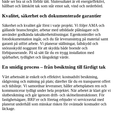
både ser bra ut och förblir tätt. Slutresultatet är ett energieffektivt,
hållbart och lättskött tak som står emot salt, vind och nederbörd.
Kvalitet, säkerhet och dokumenterade garantier
Säkerhet och kvalitet går först i varje projekt. Vi följer AMA och
gällande branschregler, arbetar med utbildade plåtslagare och
använder godkända taksäkerhetslösningar. Egenkontroller och
fotodokumentation ingår, och du får leveransintyg på material samt
garanti på utfört arbete. Vi planerar ställningar, fallskydd och
snörasskydd noggrant för att skydda både boende och
förbipasserande. På så sätt får du en trygg installation med
spårbarhet, tydlighet och långsiktigt värde.
En smidig process – från besiktning till färdigt tak
Vårt arbetssätt är enkelt och effektivt: kostnadsfri besiktning,
rådgivning och mätning på plats; därefter får du en transparent offert
och tidslinje. Vi samordnar leveranser, håller arbetsplatsen ren och
kommunicerar tydligt under hela projektet. När arbetet är klart gör vi
slutbesiktning och går igenom drift- och skötselinstruktioner. För
fastighetsägare, BRF:er och företag erbjuder vi serviceavtal med
planerat underhåll som minskar risken för oväntade kostnader och
läckage.