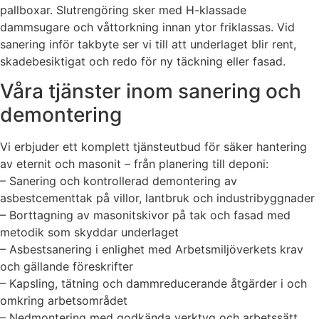
pallboxar. Slutrengöring sker med H-klassade
dammsugare och våttorkning innan ytor friklassas. Vid
sanering inför takbyte ser vi till att underlaget blir rent,
skadebesiktigat och redo för ny täckning eller fasad.
Våra tjänster inom sanering och
demontering
Vi erbjuder ett komplett tjänsteutbud för säker hantering
av eternit och masonit – från planering till deponi:
– Sanering och kontrollerad demontering av
asbestcementtak på villor, lantbruk och industribyggnader
– Borttagning av masonitskivor på tak och fasad med
metodik som skyddar underlaget
– Asbestsanering i enlighet med Arbetsmiljöverkets krav
och gällande föreskrifter
– Kapsling, tätning och dammreducerande åtgärder i och
omkring arbetsområdet
– Nedmontering med godkända verktyg och arbetssätt