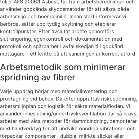
följer AFS 2006:1 Asbest, tar fram arbetsberedningar och
använder godkända skyddsmetoder för att säkra både
arbetsmiljö och boendemiljö. Innan start informerar vi
berörda, sätter upp tydlig skyltning och etablerar
kontrollpunkter. Efter avslutat arbete genomförs
slutrengöring, egenkontroll och dokumentation med
protokoll och spårbarhet i avfallskedjan till godkänd
mottagare – ett kvitto på att saneringen är korrekt utförd.
Arbetsmetodik som minimerar
spridning av fibrer
Varje uppdrag börjar med materialinventering och
provtagning vid behov. Därefter upprättas riskbedömning,
arbetsmiljöplan och logistik för säkra materialflöden. Vi
använder inneslutning/undertrycksventilation där så krävs,
arbetar med våta metoder för dammbindning, demonterar
med handverktyg för att undvika onödiga vibrationer och
förpackar komponenter i dubbla, märkta säckar eller