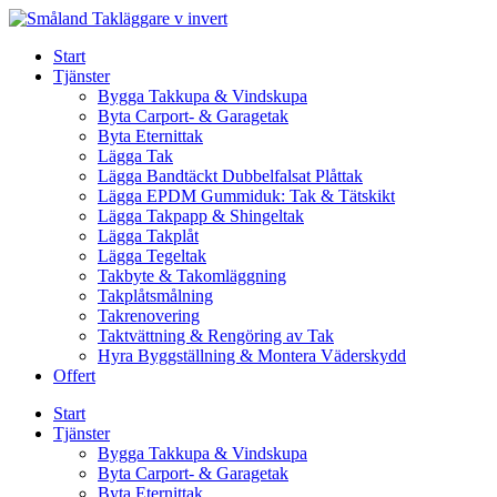
Skip
to
Start
content
Tjänster
Bygga Takkupa & Vindskupa
Byta Carport- & Garagetak
Byta Eternittak
Lägga Tak
Lägga Bandtäckt Dubbelfalsat Plåttak
Lägga EPDM Gummiduk: Tak & Tätskikt
Lägga Takpapp & Shingeltak
Lägga Takplåt
Lägga Tegeltak
Takbyte & Takomläggning
Takplåtsmålning
Takrenovering
Taktvättning & Rengöring av Tak
Hyra Byggställning & Montera Väderskydd
Offert
Start
Tjänster
Bygga Takkupa & Vindskupa
Byta Carport- & Garagetak
Byta Eternittak