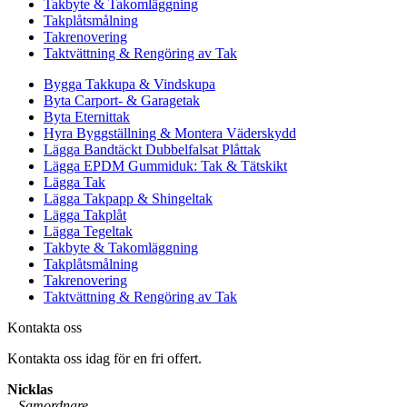
Takbyte & Takomläggning
Takplåtsmålning
Takrenovering
Taktvättning & Rengöring av Tak
Bygga Takkupa & Vindskupa
Byta Carport- & Garagetak
Byta Eternittak
Hyra Byggställning & Montera Väderskydd
Lägga Bandtäckt Dubbelfalsat Plåttak
Lägga EPDM Gummiduk: Tak & Tätskikt
Lägga Tak
Lägga Takpapp & Shingeltak
Lägga Takplåt
Lägga Tegeltak
Takbyte & Takomläggning
Takplåtsmålning
Takrenovering
Taktvättning & Rengöring av Tak
Kontakta oss
Kontakta oss idag för en fri offert.
Nicklas
–
Samordnare