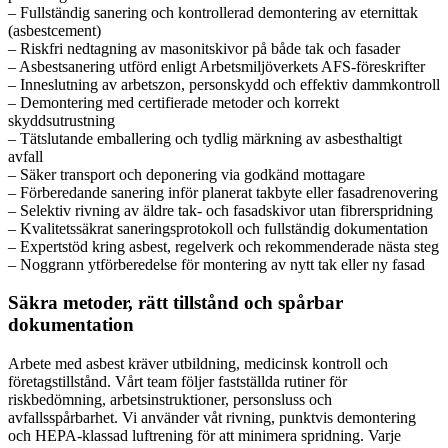
– Fullständig sanering och kontrollerad demontering av eternittak
(asbestcement)
– Riskfri nedtagning av masonitskivor på både tak och fasader
– Asbestsanering utförd enligt Arbetsmiljöverkets AFS-föreskrifter
– Inneslutning av arbetszon, personskydd och effektiv dammkontroll
– Demontering med certifierade metoder och korrekt
skyddsutrustning
– Tätslutande emballering och tydlig märkning av asbesthaltigt
avfall
– Säker transport och deponering via godkänd mottagare
– Förberedande sanering inför planerat takbyte eller fasadrenovering
– Selektiv rivning av äldre tak- och fasadskivor utan fibrerspridning
– Kvalitetssäkrat saneringsprotokoll och fullständig dokumentation
– Expertstöd kring asbest, regelverk och rekommenderade nästa steg
– Noggrann ytförberedelse för montering av nytt tak eller ny fasad
Säkra metoder, rätt tillstånd och spårbar
dokumentation
Arbete med asbest kräver utbildning, medicinsk kontroll och
företags­tillstånd. Vårt team följer fastställda rutiner för
riskbedömning, arbetsinstruktioner, personsluss och
avfallsspårbarhet. Vi använder våt rivning, punktvis demontering
och HEPA-klassad luftrening för att minimera spridning. Varje