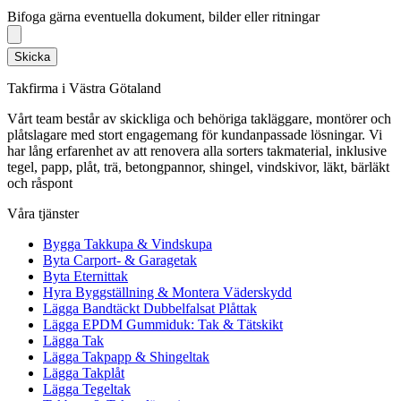
Bifoga gärna eventuella dokument, bilder eller ritningar
Bifoga gärna eventuella dokument, bilder eller ritningar
Skicka
Takfirma i Västra Götaland
Vårt team består av skickliga och behöriga takläggare, montörer och
plåtslagare med stort engagemang för kundanpassade lösningar. Vi
har lång erfarenhet av att renovera alla sorters takmaterial, inklusive
tegel, papp, plåt, trä, betongpannor, shingel, vindskivor, läkt, bärläkt
och råspont
Våra tjänster
Bygga Takkupa & Vindskupa
Byta Carport- & Garagetak
Byta Eternittak
Hyra Byggställning & Montera Väderskydd
Lägga Bandtäckt Dubbelfalsat Plåttak
Lägga EPDM Gummiduk: Tak & Tätskikt
Lägga Tak
Lägga Takpapp & Shingeltak
Lägga Takplåt
Lägga Tegeltak