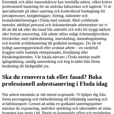
Eternittak och äldre masonitskivor kan innehålla asbest, vilket kräver
professionell hantering för att undvika hälsorisker och lagbrott. Vi är
specialiserade på säker sanering och kontrollerad borttagning för
privatpersoner, fastighetsägare, företag, industrier och
bostadsrättsföreningar i Floda med omnejd. Med certifierade
metoder, utbildad personal och dokumenterade arbetsrutiner ser vi
till att ditt tak eller din fasad blir asbestfri och redo för tryggt takbyte
eller fortsatt renovering. Allt arbete utförs enligt Arbetsmiljöverkets
föreskrifter, med riskbedömning, inneslutning, dammbegränsning
och korrekt avfallshantering till godkänd mottagare. Du får ett
tydligt saneringsprotokoll efter avslutat arbete – en värdefull
trygghet inför framtida entreprenader, försäljning eller
försäkringsärenden. Vår lokala närvaro i Floda innebär snabb
igångsättning, smidig samordning och hög kvalitet från första
besiktning till färdigställd yta.
Ska du renovera tak eller fasad? Boka
professionell asbestsanering i Floda idag
När asbest misstänks är rätt metod avgörande. Vi hjälper dig från
första provtagning och riskbedömning till fullständig sanering och
avfallstransport. Genom att anlita en godkänd saneringspartner
minskar du exponering, undviker spridning och säkerställer att nästa
byggsteg kan starta i tid. Begär en kostnadsfri offert och projektplan