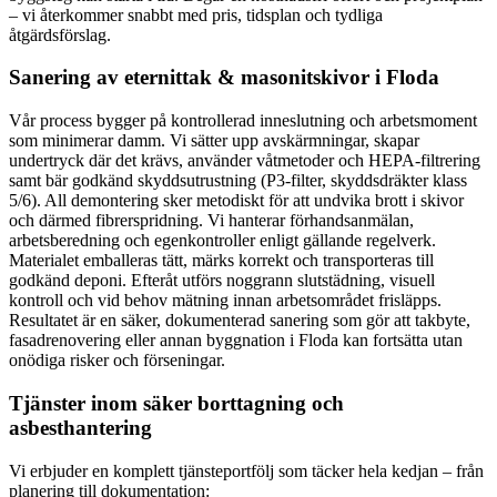
– vi återkommer snabbt med pris, tidsplan och tydliga
åtgärdsförslag.
Sanering av eternittak & masonitskivor i Floda
Vår process bygger på kontrollerad inneslutning och arbetsmoment
som minimerar damm. Vi sätter upp avskärmningar, skapar
undertryck där det krävs, använder våtmetoder och HEPA-filtrering
samt bär godkänd skyddsutrustning (P3-filter, skyddsdräkter klass
5/6). All demontering sker metodiskt för att undvika brott i skivor
och därmed fibrerspridning. Vi hanterar förhandsanmälan,
arbetsberedning och egenkontroller enligt gällande regelverk.
Materialet emballeras tätt, märks korrekt och transporteras till
godkänd deponi. Efteråt utförs noggrann slutstädning, visuell
kontroll och vid behov mätning innan arbetsområdet frisläpps.
Resultatet är en säker, dokumenterad sanering som gör att takbyte,
fasadrenovering eller annan byggnation i Floda kan fortsätta utan
onödiga risker och förseningar.
Tjänster inom säker borttagning och
asbesthantering
Vi erbjuder en komplett tjänsteportfölj som täcker hela kedjan – från
planering till dokumentation: