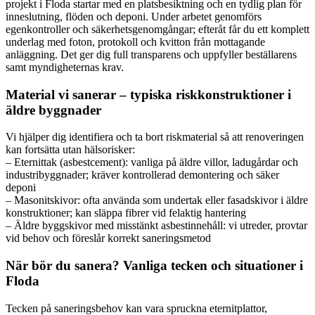
projekt i Floda startar med en platsbesiktning och en tydlig plan för
inneslutning, flöden och deponi. Under arbetet genomförs
egenkontroller och säkerhetsgenomgångar; efteråt får du ett komplett
underlag med foton, protokoll och kvitton från mottagande
anläggning. Det ger dig full transparens och uppfyller beställarens
samt myndigheternas krav.
Material vi sanerar – typiska riskkonstruktioner i
äldre byggnader
Vi hjälper dig identifiera och ta bort riskmaterial så att renoveringen
kan fortsätta utan hälsorisker:
– Eternittak (asbestcement): vanliga på äldre villor, ladugårdar och
industribyggnader; kräver kontrollerad demontering och säker
deponi
– Masonitskivor: ofta använda som undertak eller fasadskivor i äldre
konstruktioner; kan släppa fibrer vid felaktig hantering
– Äldre byggskivor med misstänkt asbestinnehåll: vi utreder, provtar
vid behov och föreslår korrekt saneringsmetod
När bör du sanera? Vanliga tecken och situationer i
Floda
Tecken på saneringsbehov kan vara spruckna eternitplattor,