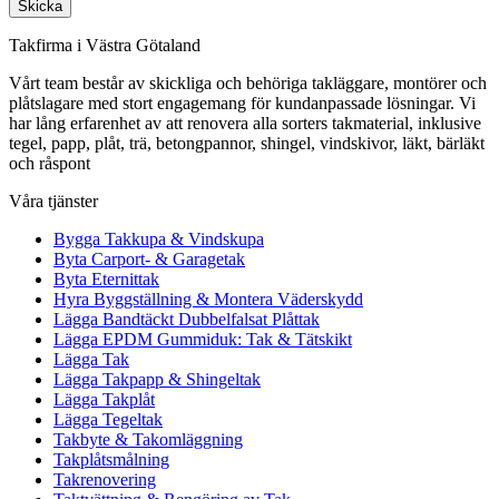
Skicka
Takfirma i Västra Götaland
Vårt team består av skickliga och behöriga takläggare, montörer och
plåtslagare med stort engagemang för kundanpassade lösningar. Vi
har lång erfarenhet av att renovera alla sorters takmaterial, inklusive
tegel, papp, plåt, trä, betongpannor, shingel, vindskivor, läkt, bärläkt
och råspont
Våra tjänster
Bygga Takkupa & Vindskupa
Byta Carport- & Garagetak
Byta Eternittak
Hyra Byggställning & Montera Väderskydd
Lägga Bandtäckt Dubbelfalsat Plåttak
Lägga EPDM Gummiduk: Tak & Tätskikt
Lägga Tak
Lägga Takpapp & Shingeltak
Lägga Takplåt
Lägga Tegeltak
Takbyte & Takomläggning
Takplåtsmålning
Takrenovering