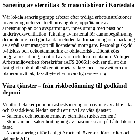
Sanering av eternittak & masonitskivor i Kortedala
Vår lokala saneringsgrupp arbetar efter tydliga arbetsinstruktioner:
inventering och eventuell provtagning, upprättande av
arbetsmiljöplan och avspärrningar, inneslutning med plast och
undertrycksventilation, fuktning av material för dammbegränsning,
demontering med godkända metoder, tät förpackning och märkning
av avfall samt transport till licensierad mottagare. Personligt skydd,
tvättsluss och dekontaminering är obligatoriskt. Efteråt görs
noggrann städning, kontroll av ytor och dokumentation. Vi följer
Arbetsmiljöverkets föreskrifter (AFS 2006:1) och ser till att din
fastighet snabbt blir säker att arbeta vidare med – oavsett om du
planerar nytt tak, fasadbyte eller invändig renovering.
Våra tjänster – från riskbedömning till godkänd
deponi
Vi utför hela kedjan inom asbestsanering och rivning av äldre tak-
och fasadskivor. Nedan ser du ett urval av våra tjänster:
– Sanering och nedmontering av eternittak (asbestcement)
– Skonsam och säker borttagning av masonitskivor på både tak och
fasad
– Asbestsanering utförd enligt Arbetsmiljöverkets föreskrifter och
gällande AFS