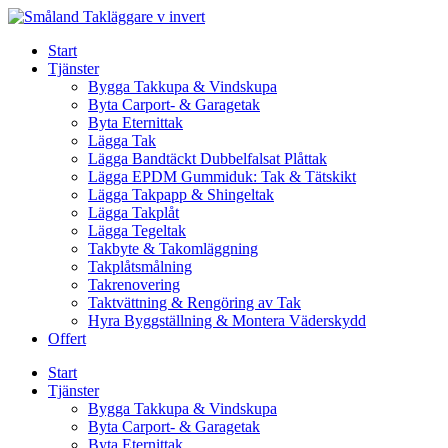
Skip
to
Start
content
Tjänster
Bygga Takkupa & Vindskupa
Byta Carport- & Garagetak
Byta Eternittak
Lägga Tak
Lägga Bandtäckt Dubbelfalsat Plåttak
Lägga EPDM Gummiduk: Tak & Tätskikt
Lägga Takpapp & Shingeltak
Lägga Takplåt
Lägga Tegeltak
Takbyte & Takomläggning
Takplåtsmålning
Takrenovering
Taktvättning & Rengöring av Tak
Hyra Byggställning & Montera Väderskydd
Offert
Start
Tjänster
Bygga Takkupa & Vindskupa
Byta Carport- & Garagetak
Byta Eternittak