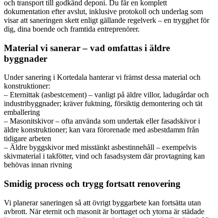
och transport till godkänd deponi. Du får en komplett
dokumentation efter avslut, inklusive protokoll och underlag som
visar att saneringen skett enligt gällande regelverk – en trygghet för
dig, dina boende och framtida entreprenörer.
Material vi sanerar – vad omfattas i äldre
byggnader
Under sanering i Kortedala hanterar vi främst dessa material och
konstruktioner:
– Eternittak (asbestcement) – vanligt på äldre villor, ladugårdar och
industribyggnader; kräver fuktning, försiktig demontering och tät
emballering
– Masonitskivor – ofta använda som undertak eller fasadskivor i
äldre konstruktioner; kan vara förorenade med asbestdamm från
tidigare arbeten
– Äldre byggskivor med misstänkt asbestinnehåll – exempelvis
skivmaterial i takfötter, vind och fasadsystem där provtagning kan
behövas innan rivning
Smidig process och trygg fortsatt renovering
Vi planerar saneringen så att övrigt byggarbete kan fortsätta utan
avbrott. När eternit och masonit är borttaget och ytorna är städade