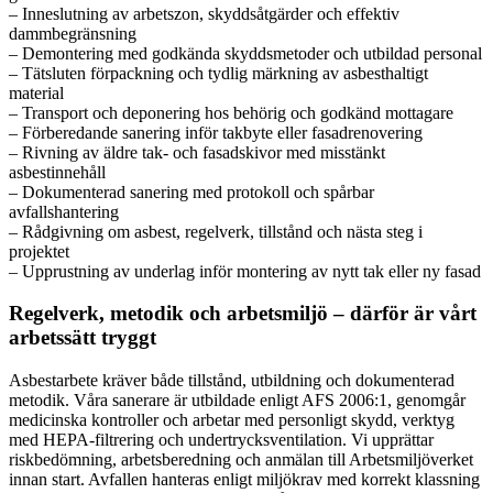
– Inneslutning av arbetszon, skyddsåtgärder och effektiv
dammbegränsning
– Demontering med godkända skyddsmetoder och utbildad personal
– Tätsluten förpackning och tydlig märkning av asbesthaltigt
material
– Transport och deponering hos behörig och godkänd mottagare
– Förberedande sanering inför takbyte eller fasadrenovering
– Rivning av äldre tak- och fasadskivor med misstänkt
asbestinnehåll
– Dokumenterad sanering med protokoll och spårbar
avfallshantering
– Rådgivning om asbest, regelverk, tillstånd och nästa steg i
projektet
– Upprustning av underlag inför montering av nytt tak eller ny fasad
Regelverk, metodik och arbetsmiljö – därför är vårt
arbetssätt tryggt
Asbestarbete kräver både tillstånd, utbildning och dokumenterad
metodik. Våra sanerare är utbildade enligt AFS 2006:1, genomgår
medicinska kontroller och arbetar med personligt skydd, verktyg
med HEPA-filtrering och undertrycksventilation. Vi upprättar
riskbedömning, arbetsberedning och anmälan till Arbetsmiljöverket
innan start. Avfallen hanteras enligt miljökrav med korrekt klassning