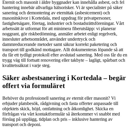
Eternit och masonit i äldre byggnader kan innehålla asbest, och fel
hantering innebär allvarliga hälsorisker. Vi är specialister på säker
sanering och demontering av eternittak (asbestcement) och
masonitskivor i Kortedala, med uppdrag för privatpersoner,
fastighetsägare, företag, industrier och bostadsrättsföreningar. Vårt
arbetssätt är utformat för att minimera fiberutsläpp: vi planerar
noggrant, gör riskbedömning, anmäler arbetet enligt regelverk,
innesluter arbetsområdet, använder undertryck och
dammreducerande metoder samt säkrar korrekt paketering och
transport till godkänd mottagare. Allt dokumenteras löpande så att
du får ett tydligt protokoll efter avslutad sanering. Med oss får du en
trygg väg till fortsatt renovering eller takbyte – lagligt, spårbart och
kvalitetssäkrat i varje steg.
Säker asbestsanering i Kortedala – begär
offert via formuläret
Behöver du professionell sanering av eternit eller masonit? Vi
erbjuder platsbesök, rådgivning och fasta offerter anpassade till
objektets skick, höjd, omfattning och åtkomlighet. Skicka en
förfrågan via vårt kontaktformulär så återkommer vi snabbt med
förslag på upplägg, tidplan och pris – inklusive hantering av
transport och deponi.