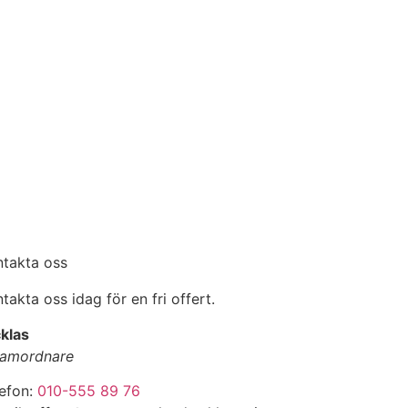
ntakta oss
takta oss idag för en fri offert.
klas
amordnare
lefon:
010-555 89 76