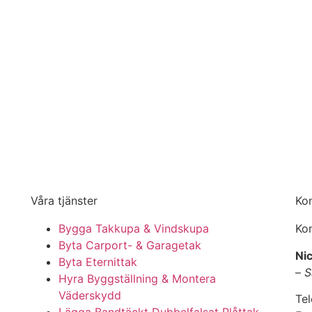
Våra tjänster
Ko
Bygga Takkupa & Vindskupa
Kon
Byta Carport- & Garagetak
Nic
Byta Eternittak
–
S
Hyra Byggställning & Montera
Väderskydd
Te