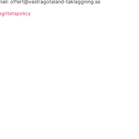
ail: offert@vastragotaland-taklaggning.se
egritetspolicy