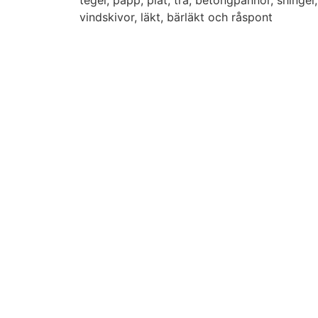
tegel, papp, plåt, trä, betongpannor, shingel,
vindskivor, läkt, bärläkt och råspont