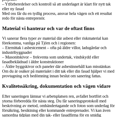
– Ytförberedelser och kontroll så att underlaget är klart för nytt tak
eller ny fasad
Med oss får du en tydlig process, ansvar hela vägen och ett resultat
redo för nästa entreprenör.
Material vi hanterar och var de oftast finns
Vi sanerar flera typer av material där asbest eller riskmaterial kan
förekomma, vanliga på Tjörn och i regionen:
– Eternittak i asbestcement – ofta på äldre villor, ladugårdar och
industribyggnader
– Masonitskivor – frekventa som undertak, vindskydd eller
fasadbeklädnad i äldre konstruktioner
– Äldre byggskivor och paneler där asbestinnehåll kan misstänkas
Om du är osäker på materialet i ditt tak eller din fasad hjälper vi med
provtagning och bedömning innan beslut om sanering fattas.
Kvalitetssäkring, dokumentation och vägen vidare
Efter saneringen lämnar vi arbetsplatsen ren, avfallet bortfört och
ytorna förberedda för nästa steg. Du får saneringsprotokoll med
beskrivning av metod, omhändertagande och foton som underlag för
försäkring, besiktning eller kommande entreprenader. Vi kan även
samordna tidplan med din tak- eller fasadfirma för en smidig