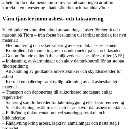
arbete får du dokumentation som visar att saneringen är utförd
korrekt – en investering i både säkerhet och framtida värde.
Våra tjänster inom asbest- och taksanering
Vi erbjuder ett komplett utbud av saneringstjänster för eternit och
masonit på Tjörn – från första besiktning till färdigt underlag för nytt
material:
– Nedmontering och säker sanering av eternittak i asbestcement
– Kontrollerad demontering av masonitpaneler på tak och fasader
– Genomförande enligt Arbetsmiljöverkets asbestföreskrifter (AFS)
– Inplastning, avskärmningar och aktiv dammkontroll för att stoppa
fiborspridning
– Användning av godkända arbetstekniker och skyddsmetoder för
asbest
– Korrekt emballering samt tydlig märkning av allt asbesthaltigt
material
– Transport och deponering till auktoriserad mottagare enligt
regelverket
– Sanering som förbereder för takomläggning eller fasadrenovering
– Selektiv rivning av äldre tak- och fasadskivor där asbest misstänks
– Fullständig dokumentation med saneringsprotokoll och
bildunderlag
– Rådgivning kring asbest, lagkrav, anmälningar och nästa steg i
projektet