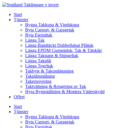
Skip
to
Start
content
Tjänster
Bygga Takkupa & Vindskupa
Byta Carport- & Garagetak
Byta Eternittak
Lägga Tak
Lägga Bandtäckt Dubbelfalsat Plåttak
Lägga EPDM Gummiduk: Tak & Tätskikt
Lägga Takpapp & Shingeltak
Lägga Takplåt
Lägga Tegeltak
Takbyte & Takomläggning
Takplåtsmålning
Takrenovering
Taktvättning & Rengöring av Tak
Hyra Byggställning & Montera Väderskydd
Offert
Start
Tjänster
Bygga Takkupa & Vindskupa
Byta Carport- & Garagetak
Byta Eternittak