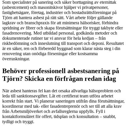
Som specialister på sanering och säker borttagning av eternittak
(asbestcement) och masonitskivor hjälper vi privatpersoner,
fastighetsägare, företag, industrier och bostadsrättsföreningar på
Tjörn att hantera asbest på rätt sätt. Vårt arbete följer gällande
lagkrav och branschpraxis för att minimera hälsorisker, förhindra
spridning av fibrer och skapa förutsättningar för tryggt takbyte eller
fasadrenovering. Med utbildad personal, godkända metoder och
dokumenterade rutiner tar vi ansvar för hela kedjan – från
riskbedömning och inneslutning till transport och deponi. Resultatet
är en säker, ren och förberedd byggnad som klarar nästa steg i din
renovering utan onödiga förseningar eller kostsamma
överraskningar.
Behöver professionell asbestsanering på
Tjörn? Skicka en förfrågan redan idag
När asbest hanteras fel kan det orsaka allvarliga hälsoproblem och
leda till sanktionsavgifter. Låt ett certifierat team utföra arbetet
korrekt från start. Vi planerar saneringen utifrån dina förutsättningar,
koordinerar med tak- eller fasadentreprenör och ser till att alla krav
från Arbetsmiljöverket och avfallsreglerna uppfylls. Fyll i
kontaktformuläret för offert, tidsplan och konsultation – snabbt,
tydligt och tryggt.