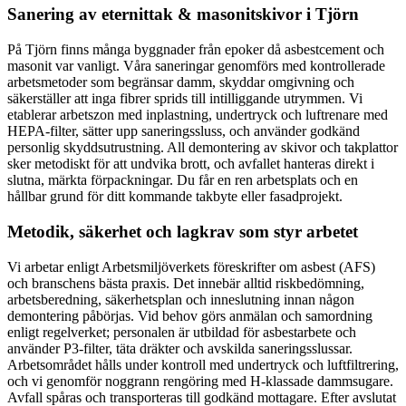
Sanering av eternittak & masonitskivor i Tjörn
På Tjörn finns många byggnader från epoker då asbestcement och
masonit var vanligt. Våra saneringar genomförs med kontrollerade
arbetsmetoder som begränsar damm, skyddar omgivning och
säkerställer att inga fibrer sprids till intilliggande utrymmen. Vi
etablerar arbetszon med inplastning, undertryck och luftrenare med
HEPA-filter, sätter upp saneringssluss, och använder godkänd
personlig skyddsutrustning. All demontering av skivor och takplattor
sker metodiskt för att undvika brott, och avfallet hanteras direkt i
slutna, märkta förpackningar. Du får en ren arbetsplats och en
hållbar grund för ditt kommande takbyte eller fasadprojekt.
Metodik, säkerhet och lagkrav som styr arbetet
Vi arbetar enligt Arbetsmiljöverkets föreskrifter om asbest (AFS)
och branschens bästa praxis. Det innebär alltid riskbedömning,
arbetsberedning, säkerhetsplan och inneslutning innan någon
demontering påbörjas. Vid behov görs anmälan och samordning
enligt regelverket; personalen är utbildad för asbestarbete och
använder P3-filter, täta dräkter och avskilda saneringsslussar.
Arbetsområdet hålls under kontroll med undertryck och luftfiltrering,
och vi genomför noggrann rengöring med H-klassade dammsugare.
Avfall spåras och transporteras till godkänd mottagare. Efter avslutat