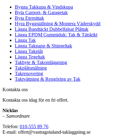
Bygga Takkupa & Vindskupa
Byta Carport- & Garagetak
Byta Eternittak
Hyra Byggställning & Montera Väderskydd
Lägga Bandtäckt Dubbelfalsat Plåttak
Lägga EPDM Gummiduk: Tak & Tätskikt
Lägga Tak
Lägga Takpapp & Shingeltak
Lägga Takplåt
Lägga Tegeltak
Takbyte & Takomläggning
Takplåtsmålning
Takrenovering
Taktvättning & Rengöring av Tak
Kontakta oss
Kontakta oss idag för en fri offert.
Nicklas
–
Samordnare
Telefon:
010-555 89 76
E-mail: offert@vastragotaland-taklaggning.se