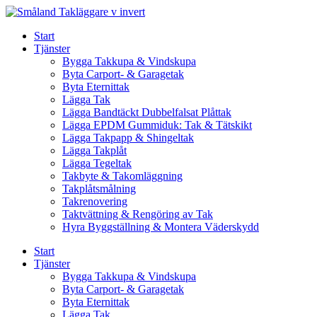
Skip
to
Start
content
Tjänster
Bygga Takkupa & Vindskupa
Byta Carport- & Garagetak
Byta Eternittak
Lägga Tak
Lägga Bandtäckt Dubbelfalsat Plåttak
Lägga EPDM Gummiduk: Tak & Tätskikt
Lägga Takpapp & Shingeltak
Lägga Takplåt
Lägga Tegeltak
Takbyte & Takomläggning
Takplåtsmålning
Takrenovering
Taktvättning & Rengöring av Tak
Hyra Byggställning & Montera Väderskydd
Start
Tjänster
Bygga Takkupa & Vindskupa
Byta Carport- & Garagetak
Byta Eternittak
Lägga Tak