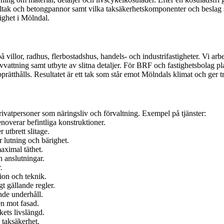
geltak och betongpannor samt vilka taksäkerhetskomponenter och beslag s
ighet i Mölndal.
på villor, radhus, flerbostadshus, handels- och industrifastigheter. Vi ar
attning samt utbyte av slitna detaljer. För BRF och fastighetsbolag pla
upprätthålls. Resultatet är ett tak som står emot Mölndals klimat och ger 
rivatpersoner som näringsliv och förvaltning. Exempel på tjänster:
noverar befintliga konstruktioner.
 utbrett slitage.
 lutning och bärighet.
aximal täthet.
 anslutningar.
.
tion och teknik.
t gällande regler.
nde underhåll.
en mot fasad.
kets livslängd.
 taksäkerhet.