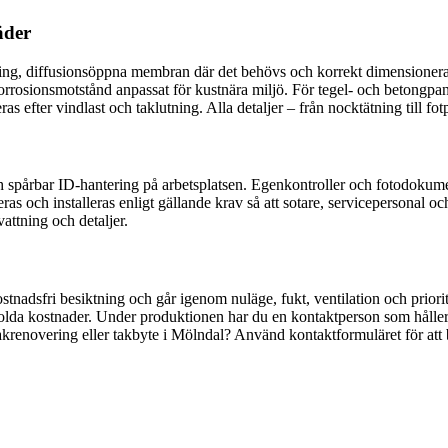
äder
ing, diffusionsöppna membran där det behövs och korrekt dimensionerad lä
 korrosionsmotstånd anpassat för kustnära miljö. För tegel- och betong
 efter vindlast och taklutning. Alla detaljer – från nocktätning till fotp
ch spårbar ID-hantering på arbetsplatsen. Egenkontroller och fotodokumen
s och installeras enligt gällande krav så att sotare, servicepersonal oc
attning och detaljer.
stnadsfri besiktning och går igenom nuläge, fukt, ventilation och priorit
an dolda kostnader. Under produktionen har du en kontaktperson som hålle
takrenovering eller takbyte i Mölndal? Använd kontaktformuläret för att 