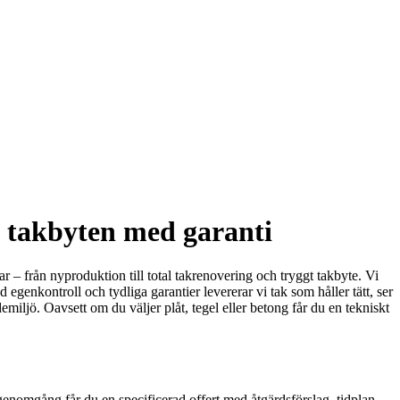
h takbyten med garanti
ar – från nyproduktion till total takrenovering och tryggt takbyte. Vi
genkontroll och tydliga garantier levererar vi tak som håller tätt, ser
emiljö. Oavsett om du väljer plåt, tegel eller betong får du en tekniskt
 genomgång får du en specificerad offert med åtgärdsförslag, tidplan