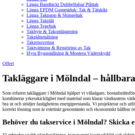
Lägga Bandtäckt Dubbelfalsat Plåttak
Lägga EPDM Gummiduk: Tak & Tätskikt
Lägga Takpapp & Shingeltak
Lägga Takplåt
Lägga Tegeltak
Takbyte & Takomläggning
Takplåtsmålning
Takrenovering
Taktvättning & Rengöring av Tak
Hyra Byggställning & Montera Väderskydd
Offert
Takläggare i Mölndal – hållbar
Som erfaren takläggare i Mölndal hjälper vi villaägare, bostadsrättsför
kombinerar yrkesskicklighet med material som klarar västkustens väder:
bra ut och stödjer fastighetens energiprestanda. Vi projekterar och utf
korrekt lösning som är estetiskt genomtänkt och ekonomiskt hållbar öv
Behöver du takservice i Mölndal? Skicka e
Vi erbjuder snabb platsbesiktning, transparent kostnadsbild och rådgiv