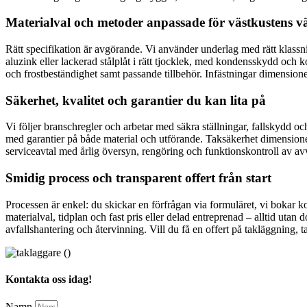
Materialval och metoder anpassade för västkustens v
Rätt specifikation är avgörande. Vi använder underlag med rätt klassn
aluzink eller lackerad stålplåt i rätt tjocklek, med kondensskydd och
och frostbeständighet samt passande tillbehör. Infästningar dimensioneras
Säkerhet, kvalitet och garantier du kan lita på
Vi följer branschregler och arbetar med säkra ställningar, fallskydd o
med garantier på både material och utförande. Taksäkerhet dimensionera
serviceavtal med årlig översyn, rengöring och funktionskontroll av avv
Smidig process och transparent offert från start
Processen är enkel: du skickar en förfrågan via formuläret, vi bokar ko
materialval, tidplan och fast pris eller delad entreprenad – alltid ut
avfallshantering och återvinning. Vill du få en offert på takläggning, 
Kontakta oss idag!
Namn