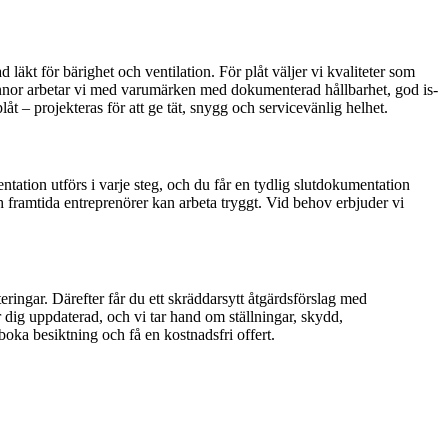
kt för bärighet och ventilation. För plåt väljer vi kvaliteter som
pannor arbetar vi med varumärken med dokumenterad hållbarhet, god is-
låt – projekteras för att ge tät, snygg och servicevänlig helhet.
tation utförs i varje steg, och du får en tydlig slutdokumentation
h framtida entreprenörer kan arbeta tryggt. Vid behov erbjuder vi
eringar. Därefter får du ett skräddarsytt åtgärdsförslag med
r dig uppdaterad, och vi tar hand om ställningar, skydd,
boka besiktning och få en kostnadsfri offert.