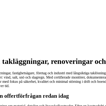
a takläggningar, renoveringar oc
eningar, fastighetsägare, företag och industri med långsiktiga taklösning
 vind, salt, snö och slagregn. Med certifierade montörer, dokumenterad e
ör med fokus på säkerhet, kvalitet och minimal störning i drift och boend
er tid.
n offertförfrågan redan idag
ning om material, detaljer och livscykelkostnader. Efter en kostnadsfri