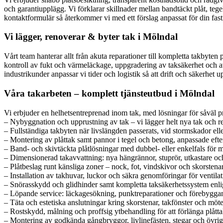
och garantiupplägg. Vi förklarar skillnader mellan bandtäckt plåt, te
kontaktformulär så återkommer vi med ett förslag anpassat för din fast
Vi lägger, renoverar & byter tak i Mölndal
Vårt team hanterar allt från akuta reparationer till kompletta takbyten 
kontroll av fukt och värmeläckage, uppgradering av taksäkerhet och avv
industrikunder anpassar vi tider och logistik så att drift och säkerhet 
Våra takarbeten – komplett tjänsteutbud i Mölndal
Vi erbjuder en helhetsentreprenad inom tak, med lösningar för såväl p
– Nybyggnation och upprustning av tak – vi lägger helt nya tak och re
– Fullständiga takbyten när livslängden passerats, vid stormskador eller
– Montering av plåttak samt pannor i tegel och betong, anpassade efter
– Band- och skivtäckta plåtlösningar med dubbel- eller enkelfals för m
– Dimensionerad takavvattning: nya hängrännor, stuprör, utkastare och
– Plåtbeslag runt känsliga zoner – nock, fot, vindskivor och skorstenar
– Installation av takhuvar, luckor och säkra genomföringar för ventila
– Snörasskydd och glidhinder samt kompletta taksäkerhetssystem enlig
– Löpande service: läckagesökning, punktreparationer och förebygga
– Täta och estetiska anslutningar kring skorstenar, takfönster och möt
– Rostskydd, målning och proffsig ytbehandling för att förlänga plåtta
– Montering av godkända gångbryggor, livlinefästen, stegar och övrig