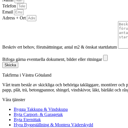
Telefon
Email
Adress + Ort
Beskriv ert behov, förutsättningar, antal m2 & önskat startdatum
Bifoga gärna eventuella dokument, bilder eller ritningar
Bifoga gärna eventuella dokument, bilder eller ritningar
Skicka
Takfirma i Västra Götaland
Vårt team består av skickliga och behöriga takläggare, montörer och pl
papp, plåt, trä, betongpannor, shingel, vindskivor, läkt, bärläkt och rå
Våra tjänster
Bygga Takkupa & Vindskupa
Byta Carport- & Garagetak
Byta Eternittak
Hyra Byggställning & Montera Väderskydd