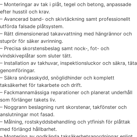
– Monteringar av tak i plåt, tegel och betong, anpassade
efter husstil och krav.
– Avancerad band- och skivtäckning samt professionellt
utförda falsade plåtsystem.
– Rätt dimensionerad takavvattning med hängrännor och
stuprör för säker avrinning.
– Precisa skorstensbeslag samt nock-, fot- och
vindskiveplåtar som sluter tätt.
– Installation av takhuvar, inspektionsluckor och säkra, täta
genomföringar.
– Säkra snörasskydd, snöglidhinder och komplett
taksäkerhet för takarbete och drift.
– Fackmannamässiga reparationer och planerat underhåll
som förlänger takets liv.
– Noggrann beslagning runt skorstenar, takfönster och
anslutningar mot fasad.
– Målning, rostskyddsbehandling och ytfinish för plåttak
med förlängd hållbarhet.
– Montering av godkända taksäkerhetsanordningar enligt