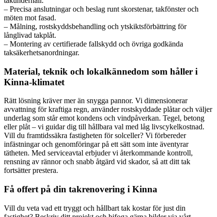
takunderhåll.
– Precisa anslutningar och beslag runt skorstenar, takfönster och
möten mot fasad.
– Målning, rostskyddsbehandling och ytskiktsförbättring för
långlivad takplåt.
– Montering av certifierade fallskydd och övriga godkända
taksäkerhetsanordningar.
Material, teknik och lokalkännedom som håller i
Kinna-klimatet
Rätt lösning kräver mer än snygga pannor. Vi dimensionerar
avvattning för kraftiga regn, använder rostskyddade plåtar och väljer
underlag som står emot kondens och vindpåverkan. Tegel, betong
eller plåt – vi guidar dig till hållbara val med låg livscykelkostnad.
Vill du framtidssäkra fastigheten för solceller? Vi förbereder
infästningar och genomföringar på ett sätt som inte äventyrar
tätheten. Med serviceavtal erbjuder vi återkommande kontroll,
rensning av rännor och snabb åtgärd vid skador, så att ditt tak
fortsätter prestera.
Få offert på din takrenovering i Kinna
Vill du veta vad ett tryggt och hållbart tak kostar för just din
fastighet? Beskriv ditt projekt och bifoga gärna bilder via vårt