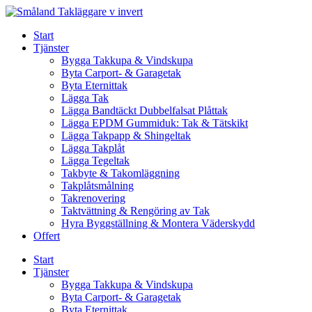
Skip
to
Start
content
Tjänster
Bygga Takkupa & Vindskupa
Byta Carport- & Garagetak
Byta Eternittak
Lägga Tak
Lägga Bandtäckt Dubbelfalsat Plåttak
Lägga EPDM Gummiduk: Tak & Tätskikt
Lägga Takpapp & Shingeltak
Lägga Takplåt
Lägga Tegeltak
Takbyte & Takomläggning
Takplåtsmålning
Takrenovering
Taktvättning & Rengöring av Tak
Hyra Byggställning & Montera Väderskydd
Offert
Start
Tjänster
Bygga Takkupa & Vindskupa
Byta Carport- & Garagetak
Byta Eternittak