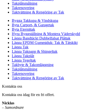
Takplåtsmålning
Takrenovering
Taktvättning & Rengöring av Tak
Bygga Takkupa & Vindskupa
Byta Carport- & Garagetak
Byta Eternittak
Hyra Byggställning & Montera Väderskydd
Lägga Bandtäckt Dubbelfalsat Plåttak
Lägga EPDM Gummiduk: Tak & Tätskikt
Lägga Tak
Lägga Takpapp & Shingeltak
Lägga Takplåt
Lägga Tegeltak
Takbyte & Takomläggning
Takplåtsmålning
Takrenovering
Taktvättning & Rengöring av Tak
Kontakta oss
Kontakta oss idag för en fri offert.
Nicklas
–
Samordnare