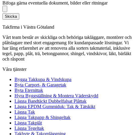
Bifoga gärna eventuella dokument, bilder eller ritningar
Skicka
Takfirma i Västra Götaland
Vårt team består av skickliga och behöriga takläggare, montörer och
plåtslagare med stort engagemang för kundanpassade lösningar. Vi
har lång erfarenhet av att renovera alla sorters takmaterial, inklusive
tegel, papp, plåt, trä, betongpannor, shingel, vindskivor, läkt, bärläkt
och råspont
Våra tjänster
Bygga Takkupa & Vindskupa
Byta Carport- & Garagetak
Byta Eternittak
Hyra Byggställning & Montera Väderskydd
Lägga Bandtäckt Dubbelfalsat Plåttak
Lägga EPDM Gummiduk: Tak & Tätskikt
Lägga Tak
Lägga Takpapp & Shingeltak
Lägga Takplåt
Lägga Tegeltak
Takbyte & Takomläggning