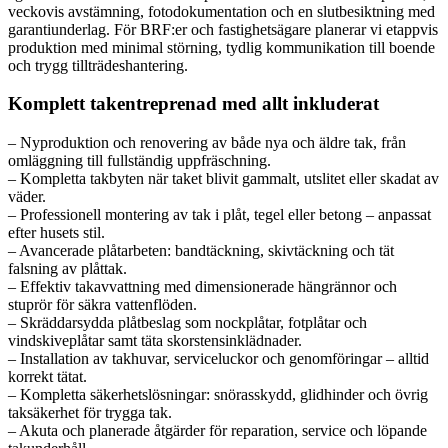
veckovis avstämning, fotodokumentation och en slutbesiktning med
garantiunderlag. För BRF:er och fastighetsägare planerar vi etappvis
produktion med minimal störning, tydlig kommunikation till boende
och trygg tillträdeshantering.
Komplett takentreprenad med allt inkluderat
– Nyproduktion och renovering av både nya och äldre tak, från
omläggning till fullständig uppfräschning.
– Kompletta takbyten när taket blivit gammalt, utslitet eller skadat av
väder.
– Professionell montering av tak i plåt, tegel eller betong – anpassat
efter husets stil.
– Avancerade plåtarbeten: bandtäckning, skivtäckning och tät
falsning av plåttak.
– Effektiv takavvattning med dimensionerade hängrännor och
stuprör för säkra vattenflöden.
– Skräddarsydda plåtbeslag som nockplåtar, fotplåtar och
vindskiveplåtar samt täta skorstensinklädnader.
– Installation av takhuvar, serviceluckor och genomföringar – alltid
korrekt tätat.
– Kompletta säkerhetslösningar: snörasskydd, glidhinder och övrig
taksäkerhet för trygga tak.
– Akuta och planerade åtgärder för reparation, service och löpande