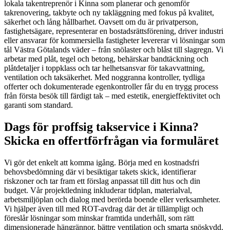
lokala takentreprenör i Kinna som planerar och genomför
takrenovering, takbyte och ny takläggning med fokus på kvalitet,
säkerhet och lång hållbarhet. Oavsett om du är privatperson,
fastighetsägare, representerar en bostadsrättsförening, driver industri
eller ansvarar för kommersiella fastigheter levererar vi lösningar som
tål Västra Götalands väder – från snölaster och blåst till slagregn. Vi
arbetar med plåt, tegel och betong, behärskar bandtäckning och
plåtdetaljer i toppklass och tar helhetsansvar för takavvattning,
ventilation och taksäkerhet. Med noggranna kontroller, tydliga
offerter och dokumenterade egenkontroller får du en trygg process
från första besök till färdigt tak – med estetik, energieffektivitet och
garanti som standard.
Dags för proffsig takservice i Kinna?
Skicka en offertförfrågan via formuläret
Vi gör det enkelt att komma igång. Börja med en kostnadsfri
behovsbedömning där vi besiktigar takets skick, identifierar
riskzoner och tar fram ett förslag anpassat till ditt hus och din
budget. Vår projektledning inkluderar tidplan, materialval,
arbetsmiljöplan och dialog med berörda boende eller verksamheter.
Vi hjälper även till med ROT-avdrag där det är tillämpligt och
föreslår lösningar som minskar framtida underhåll, som rätt
dimensionerade hängrännor, bättre ventilation och smarta snöskydd.