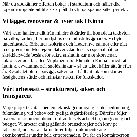
När du godkänner offerten bokar vi startdatum och håller dig
löpande uppdaterad tills sista plåtbit och nockpanna sitter perfekt.
Vi lägger, renoverar & byter tak i Kinna
Vårt team hanterar allt från mindre åtgärder till kompletta takbyten
på villor, radhus, flerfamiljshus och industribyggnader. Vi byter
underlagstak, förbättrar isolering och lägger nya pannor eller plåt
med precision. Med egen plåtverkstad löser vi specialmått och
skräddarsydda beslag för säkra anslutningar mot skorstenar,
takfönster och fasader. Vi planerar för klimatet i Kinna – med rätt
lutning, avvattning och snölösningar – så att taket håller tätt år efter
år. Resultatet blir ett snyggt, säkert och hållbart tak som stärker
fastighetens värde och minskar risken för fuktskador.
Vårt arbetssätt – strukturerat, säkert och
transparent
Varje projekt startar med en teknisk genomgång: statusbedömning,
fuktmätning vid behov och tydliga åtgärdsförslag. Därefter följer
materialrekommendationer utifrån husets arkitektur, omgivning och
budget. Vi arbetar enligt gällande branschregler och krav på
fallskydd, och våra takmontörer följer dokumenterade
egenkontroller under hela entreprenaden. Du får en kontaktperson,