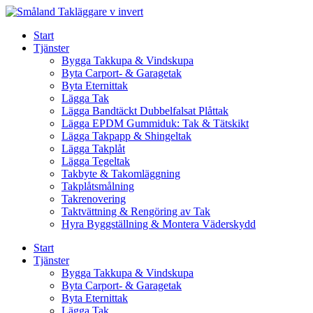
Skip
to
Start
content
Tjänster
Bygga Takkupa & Vindskupa
Byta Carport- & Garagetak
Byta Eternittak
Lägga Tak
Lägga Bandtäckt Dubbelfalsat Plåttak
Lägga EPDM Gummiduk: Tak & Tätskikt
Lägga Takpapp & Shingeltak
Lägga Takplåt
Lägga Tegeltak
Takbyte & Takomläggning
Takplåtsmålning
Takrenovering
Taktvättning & Rengöring av Tak
Hyra Byggställning & Montera Väderskydd
Start
Tjänster
Bygga Takkupa & Vindskupa
Byta Carport- & Garagetak
Byta Eternittak
Lägga Tak