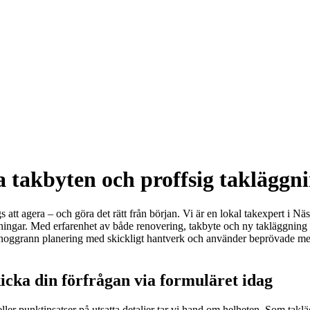
a takbyten och proffsig takläggni
gs att agera – och göra det rätt från början. Vi är en lokal takexpert i N
öreningar. Med erfarenhet av både renovering, takbyte och ny takläggning 
 noggrann planering med skickligt hantverk och använder beprövade metod
icka din förfrågan via formuläret idag
ller punktinsatser på utsatta detaljer tar vi hand om helheten. Som takl