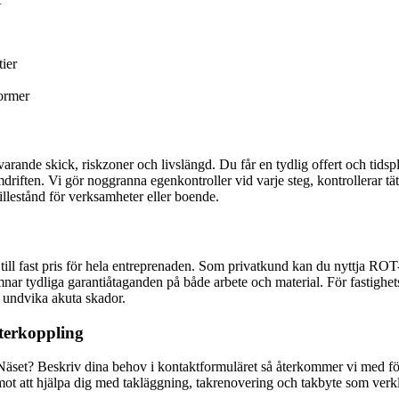
tier
normer
rande skick, riskzoner och livslängd. Du får en tydlig offert och tid
amdriften. Vi gör noggranna egenkontroller vid varje steg, kontrollerar 
illestånd för verksamheter eller boende.
till fast pris för hela entreprenaden. Som privatkund kan du nyttja ROT
mnar tydliga garantiåtaganden på både arbete och material. För fastighe
ch undvika akuta skador.
terkoppling
i Näset? Beskriv dina behov i kontaktformuläret så återkommer vi med förs
ot att hjälpa dig med takläggning, takrenovering och takbyte som verkli