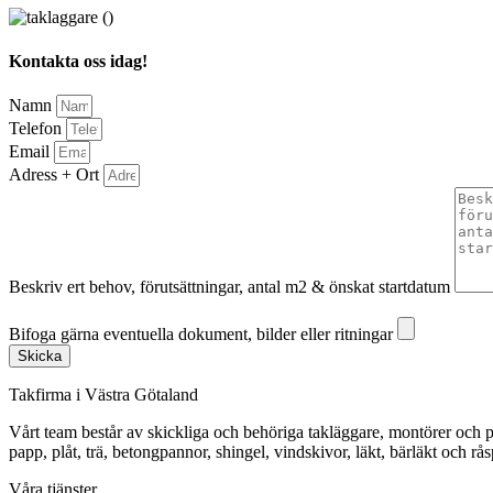
Kontakta oss idag!
Namn
Telefon
Email
Adress + Ort
Beskriv ert behov, förutsättningar, antal m2 & önskat startdatum
Bifoga gärna eventuella dokument, bilder eller ritningar
Bifoga gärna eventuella dokument, bilder eller ritningar
Skicka
Takfirma i Västra Götaland
Vårt team består av skickliga och behöriga takläggare, montörer och pl
papp, plåt, trä, betongpannor, shingel, vindskivor, läkt, bärläkt och rå
Våra tjänster