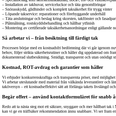
– Installation av takhuvar, serviceluckor och täta genomföringar
– Snörasskydd, glidhinder och komplett taksäkerhet för trygg vinter
– Löpande takservice: reparationer och förebyggande underhåll
– Täta anslutningar och beslag kring skorsten, takfönster och fasadpar
– Plåtmålning, rostskyddsbehandling och hållbar ytfinish
– Montering av certifierade taksäkerhetsanordningar enligt gällande 
Så arbetar vi – från besiktning till färdigt tak
Processen börjar med en kostnadsfri bedömning där vi går igenom nuva
behov, följer strikta säkerhetsrutiner och håller dig uppdaterad om fr
dokumenterad slutbesiktning. Smidigt, transparent och utan onödigt st
Kostnad, ROT-avdrag och garantier som håller
Vi erbjuder konkurrenskraftiga och transparenta priser, med möjlighet 
Vi arbetar uteslutande med material från välkända leverantörer och lä
taköversyn – ett kostnadseffektivt sätt att förlänga takets livslängd o
Begär offert – använd kontaktformuläret för snabb å
Redo att ta nästa steg mot ett säkrare, snyggare och mer hållbart tak 
kan vi ge en träffsäker rekommendation ännu snabbare. Vi ser fram em