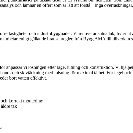
alys och lämnar en offert som är lätt att förstå – inga överraskningar, b
 större fastigheter och industribyggnader. Vi renoverar slitna tak, byter u
om arbetar enligt gällande branschregler, från Bygg AMA till tillverka
för anpassar vi lösningen efter läge, lutning och konstruktion. Vi hjälper
band- och skivtäckning med falsning för maximal täthet. För tegel och b
er bort vatten effektivt.
gd och korrekt montering:
äldre tak
gar
t