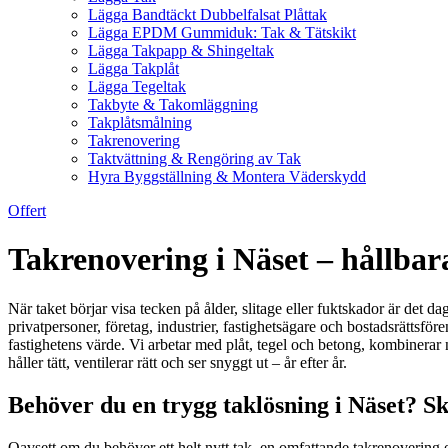
Lägga Bandtäckt Dubbelfalsat Plåttak
Lägga EPDM Gummiduk: Tak & Tätskikt
Lägga Takpapp & Shingeltak
Lägga Takplåt
Lägga Tegeltak
Takbyte & Takomläggning
Takplåtsmålning
Takrenovering
Taktvättning & Rengöring av Tak
Hyra Byggställning & Montera Väderskydd
Offert
Takrenovering i Näset – hållbar
När taket börjar visa tecken på ålder, slitage eller fuktskador är det da
privatpersoner, företag, industrier, fastighetsägare och bostadsrättsf
fastighetens värde. Vi arbetar med plåt, tegel och betong, kombinerar
håller tätt, ventilerar rätt och ser snyggt ut – år efter år.
Behöver du en trygg taklösning i Näset? Sk
Oavsett om du behöver ett helt nytt tak, en omfattande takrenovering e