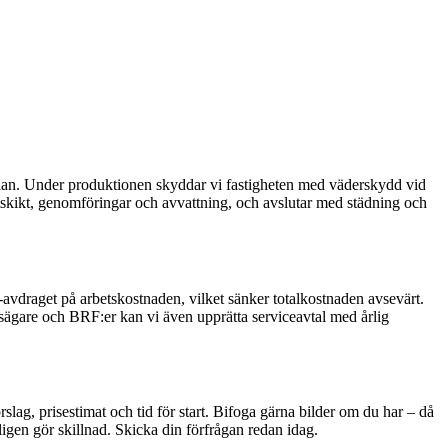
splan. Under produktionen skyddar vi fastigheten med väderskydd vid
tätskikt, genomföringar och avvattning, och avslutar med städning och
-avdraget på arbetskostnaden, vilket sänker totalkostnaden avsevärt.
tsägare och BRF:er kan vi även upprätta serviceavtal med årlig
lag, prisestimat och tid för start. Bifoga gärna bilder om du har – då
gen gör skillnad. Skicka din förfrågan redan idag.