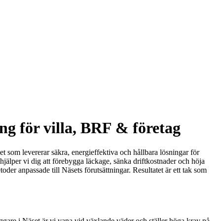
ng för villa, BRF & företag
äset som levererar säkra, energieffektiva och hållbara lösningar för
hjälper vi dig att förebygga läckage, sänka driftkostnader och höja
er anpassade till Näsets förutsättningar. Resultatet är ett tak som
äggare i Näset är vi vana vid växlande väder och ställer höga krav på