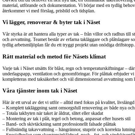
material, utförande och dokumentation. Vi börjar med en tydlig behovsan
återkommer vi med förslag, prisbild och tidsplan.
Vi lägger, renoverar & byter tak i Näset
Vår styrka är att hantera alla typer av tak – från villor och radhus till
och avvattning. Teamet består av erfarna takläggare och plåtslagare s
tydlig arbetsmiljöplan får du ett tryggt projekt utan onödiga driftstopp.
Rätt material och metod för Näsets klimat
Varje tak i Näset utsätts för blåst, regn och temperaturskiftningar – där
underlagspapp, ventilation och genomföringar. För plåttak erbjuder vi 
kompletteras med taksäkerhet och väl dimensionerad avvattning som led
Våra tjänster inom tak i Näset
Här är ett urval av det vi utför – alltid med fokus på kvalitet, livslän
– Komplett takläggning samt omsorgsfull renovering av både nya och 
– Totala takbyten när taket är åldrat, slitet eller skadat
– Montering av tak i plåt, tegel och betong, anpassat efter husets stil
– Band- och skivtäckning samt professionellt falsade plåttak
– Fullständig takavvattning – hängrännor, stuprör och korrekta lutnin
– Specialbeslag som skorstensinklädnad, nock-, fot- och vindskiveplå