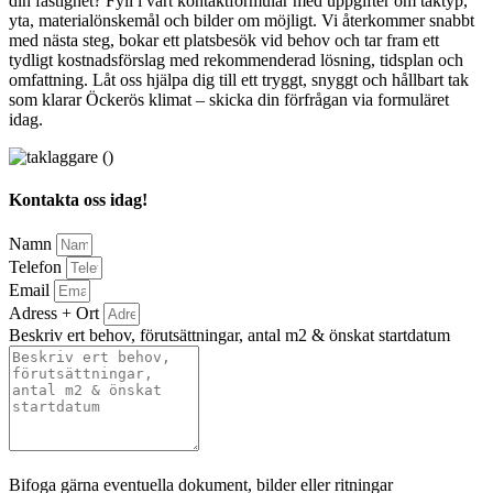
din fastighet? Fyll i vårt kontaktformulär med uppgifter om taktyp,
yta, materialönskemål och bilder om möjligt. Vi återkommer snabbt
med nästa steg, bokar ett platsbesök vid behov och tar fram ett
tydligt kostnadsförslag med rekommenderad lösning, tidsplan och
omfattning. Låt oss hjälpa dig till ett tryggt, snyggt och hållbart tak
som klarar Öckerös klimat – skicka din förfrågan via formuläret
idag.
Kontakta oss idag!
Namn
Telefon
Email
Adress + Ort
Beskriv ert behov, förutsättningar, antal m2 & önskat startdatum
Bifoga gärna eventuella dokument, bilder eller ritningar
Bifoga gärna eventuella dokument, bilder eller ritningar