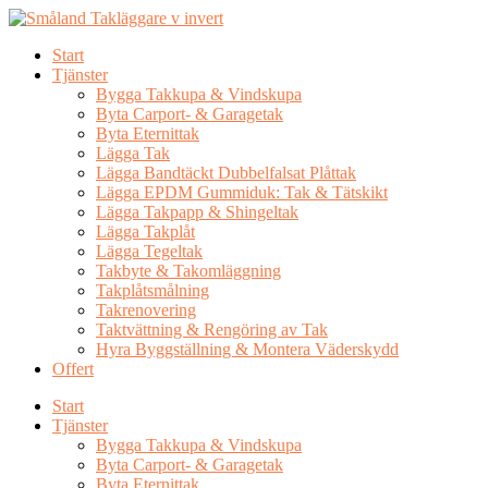
Skip
to
Start
content
Tjänster
Bygga Takkupa & Vindskupa
Byta Carport- & Garagetak
Byta Eternittak
Lägga Tak
Lägga Bandtäckt Dubbelfalsat Plåttak
Lägga EPDM Gummiduk: Tak & Tätskikt
Lägga Takpapp & Shingeltak
Lägga Takplåt
Lägga Tegeltak
Takbyte & Takomläggning
Takplåtsmålning
Takrenovering
Taktvättning & Rengöring av Tak
Hyra Byggställning & Montera Väderskydd
Offert
Start
Tjänster
Bygga Takkupa & Vindskupa
Byta Carport- & Garagetak
Byta Eternittak