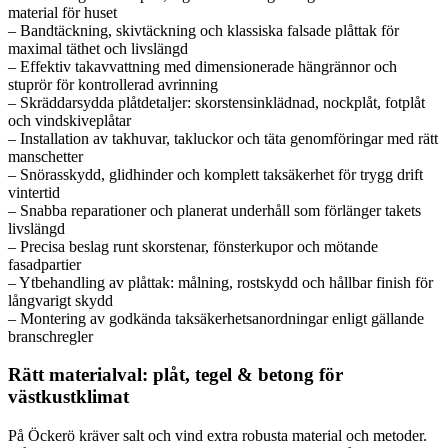
material för huset
– Bandtäckning, skivtäckning och klassiska falsade plåttak för
maximal täthet och livslängd
– Effektiv takavvattning med dimensionerade hängrännor och
stuprör för kontrollerad avrinning
– Skräddarsydda plåtdetaljer: skorstensinklädnad, nockplåt, fotplåt
och vindskiveplåtar
– Installation av takhuvar, takluckor och täta genomföringar med rätt
manschetter
– Snörasskydd, glidhinder och komplett taksäkerhet för trygg drift
vintertid
– Snabba reparationer och planerat underhåll som förlänger takets
livslängd
– Precisa beslag runt skorstenar, fönsterkupor och mötande
fasadpartier
– Ytbehandling av plåttak: målning, rostskydd och hållbar finish för
långvarigt skydd
– Montering av godkända taksäkerhetsanordningar enligt gällande
branschregler
Rätt materialval: plåt, tegel & betong för
västkustklimat
På Öckerö kräver salt och vind extra robusta material och metoder.