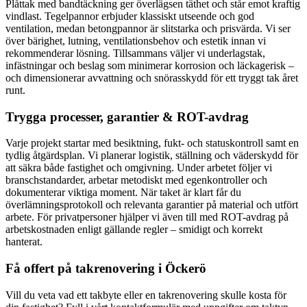
Plåttak med bandtäckning ger överlägsen täthet och står emot kraftig
vindlast. Tegelpannor erbjuder klassiskt utseende och god
ventilation, medan betongpannor är slitstarka och prisvärda. Vi ser
över bärighet, lutning, ventilationsbehov och estetik innan vi
rekommenderar lösning. Tillsammans väljer vi underlagstak,
infästningar och beslag som minimerar korrosion och läckagerisk –
och dimensionerar avvattning och snörasskydd för ett tryggt tak året
runt.
Trygga processer, garantier & ROT-avdrag
Varje projekt startar med besiktning, fukt- och statuskontroll samt en
tydlig åtgärdsplan. Vi planerar logistik, ställning och väderskydd för
att säkra både fastighet och omgivning. Under arbetet följer vi
branschstandarder, arbetar metodiskt med egenkontroller och
dokumenterar viktiga moment. När taket är klart får du
överlämningsprotokoll och relevanta garantier på material och utfört
arbete. För privatpersoner hjälper vi även till med ROT-avdrag på
arbetskostnaden enligt gällande regler – smidigt och korrekt
hanterat.
Få offert på takrenovering i Öckerö
Vill du veta vad ett takbyte eller en takrenovering skulle kosta för