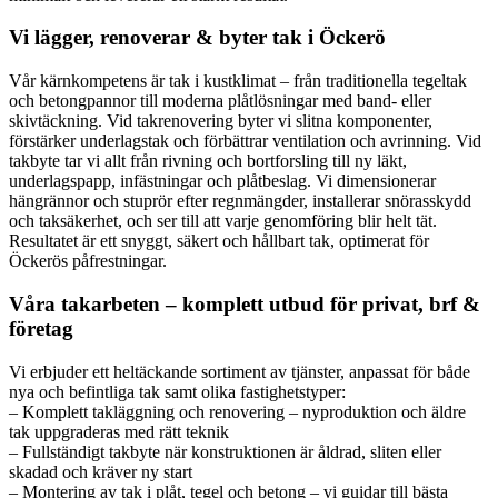
Vi lägger, renoverar & byter tak i Öckerö
Vår kärnkompetens är tak i kustklimat – från traditionella tegeltak
och betongpannor till moderna plåtlösningar med band- eller
skivtäckning. Vid takrenovering byter vi slitna komponenter,
förstärker underlagstak och förbättrar ventilation och avrinning. Vid
takbyte tar vi allt från rivning och bortforsling till ny läkt,
underlagspapp, infästningar och plåtbeslag. Vi dimensionerar
hängrännor och stuprör efter regnmängder, installerar snörasskydd
och taksäkerhet, och ser till att varje genomföring blir helt tät.
Resultatet är ett snyggt, säkert och hållbart tak, optimerat för
Öckerös påfrestningar.
Våra takarbeten – komplett utbud för privat, brf &
företag
Vi erbjuder ett heltäckande sortiment av tjänster, anpassat för både
nya och befintliga tak samt olika fastighetstyper:
– Komplett takläggning och renovering – nyproduktion och äldre
tak uppgraderas med rätt teknik
– Fullständigt takbyte när konstruktionen är åldrad, sliten eller
skadad och kräver ny start
– Montering av tak i plåt, tegel och betong – vi guidar till bästa