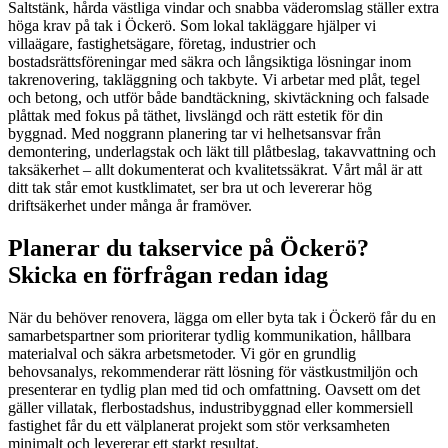
Saltstänk, hårda västliga vindar och snabba väderomslag ställer extra
höga krav på tak i Öckerö. Som lokal takläggare hjälper vi
villaägare, fastighetsägare, företag, industrier och
bostadsrättsföreningar med säkra och långsiktiga lösningar inom
takrenovering, takläggning och takbyte. Vi arbetar med plåt, tegel
och betong, och utför både bandtäckning, skivtäckning och falsade
plåttak med fokus på täthet, livslängd och rätt estetik för din
byggnad. Med noggrann planering tar vi helhetsansvar från
demontering, underlagstak och läkt till plåtbeslag, takavvattning och
taksäkerhet – allt dokumenterat och kvalitetssäkrat. Vårt mål är att
ditt tak står emot kustklimatet, ser bra ut och levererar hög
driftsäkerhet under många år framöver.
Planerar du takservice på Öckerö?
Skicka en förfrågan redan idag
När du behöver renovera, lägga om eller byta tak i Öckerö får du en
samarbetspartner som prioriterar tydlig kommunikation, hållbara
materialval och säkra arbetsmetoder. Vi gör en grundlig
behovsanalys, rekommenderar rätt lösning för västkustmiljön och
presenterar en tydlig plan med tid och omfattning. Oavsett om det
gäller villatak, flerbostadshus, industribyggnad eller kommersiell
fastighet får du ett välplanerat projekt som stör verksamheten
minimalt och levererar ett starkt resultat.