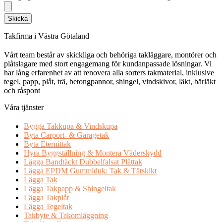
Skicka
Takfirma i Västra Götaland
Vårt team består av skickliga och behöriga takläggare, montörer och
plåtslagare med stort engagemang för kundanpassade lösningar. Vi
har lång erfarenhet av att renovera alla sorters takmaterial, inklusive
tegel, papp, plåt, trä, betongpannor, shingel, vindskivor, läkt, bärläkt
och råspont
Våra tjänster
Bygga Takkupa & Vindskupa
Byta Carport- & Garagetak
Byta Eternittak
Hyra Byggställning & Montera Väderskydd
Lägga Bandtäckt Dubbelfalsat Plåttak
Lägga EPDM Gummiduk: Tak & Tätskikt
Lägga Tak
Lägga Takpapp & Shingeltak
Lägga Takplåt
Lägga Tegeltak
Takbyte & Takomläggning