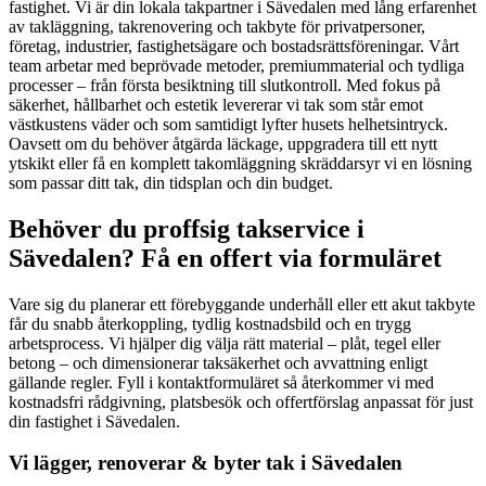
fastighet. Vi är din lokala takpartner i Sävedalen med lång erfarenhet
av takläggning, takrenovering och takbyte för privatpersoner,
företag, industrier, fastighetsägare och bostadsrättsföreningar. Vårt
team arbetar med beprövade metoder, premiummaterial och tydliga
processer – från första besiktning till slutkontroll. Med fokus på
säkerhet, hållbarhet och estetik levererar vi tak som står emot
västkustens väder och som samtidigt lyfter husets helhetsintryck.
Oavsett om du behöver åtgärda läckage, uppgradera till ett nytt
ytskikt eller få en komplett takomläggning skräddarsyr vi en lösning
som passar ditt tak, din tidsplan och din budget.
Behöver du proffsig takservice i
Sävedalen? Få en offert via formuläret
Vare sig du planerar ett förebyggande underhåll eller ett akut takbyte
får du snabb återkoppling, tydlig kostnadsbild och en trygg
arbetsprocess. Vi hjälper dig välja rätt material – plåt, tegel eller
betong – och dimensionerar taksäkerhet och avvattning enligt
gällande regler. Fyll i kontaktformuläret så återkommer vi med
kostnadsfri rådgivning, platsbesök och offertförslag anpassat för just
din fastighet i Sävedalen.
Vi lägger, renoverar & byter tak i Sävedalen