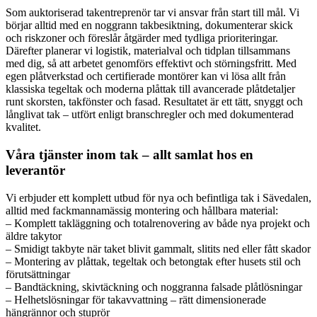
Som auktoriserad takentreprenör tar vi ansvar från start till mål. Vi
börjar alltid med en noggrann takbesiktning, dokumenterar skick
och riskzoner och föreslår åtgärder med tydliga prioriteringar.
Därefter planerar vi logistik, materialval och tidplan tillsammans
med dig, så att arbetet genomförs effektivt och störningsfritt. Med
egen plåtverkstad och certifierade montörer kan vi lösa allt från
klassiska tegeltak och moderna plåttak till avancerade plåtdetaljer
runt skorsten, takfönster och fasad. Resultatet är ett tätt, snyggt och
långlivat tak – utfört enligt branschregler och med dokumenterad
kvalitet.
Våra tjänster inom tak – allt samlat hos en
leverantör
Vi erbjuder ett komplett utbud för nya och befintliga tak i Sävedalen,
alltid med fackmannamässig montering och hållbara material:
– Komplett takläggning och totalrenovering av både nya projekt och
äldre takytor
– Smidigt takbyte när taket blivit gammalt, slitits ned eller fått skador
– Montering av plåttak, tegeltak och betongtak efter husets stil och
förutsättningar
– Bandtäckning, skivtäckning och noggranna falsade plåtlösningar
– Helhetslösningar för takavvattning – rätt dimensionerade
hängrännor och stuprör