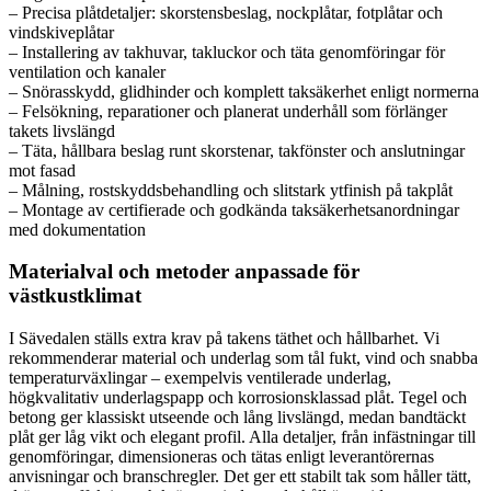
– Precisa plåtdetaljer: skorstensbeslag, nockplåtar, fotplåtar och
vindskiveplåtar
– Installering av takhuvar, takluckor och täta genomföringar för
ventilation och kanaler
– Snörasskydd, glidhinder och komplett taksäkerhet enligt normerna
– Felsökning, reparationer och planerat underhåll som förlänger
takets livslängd
– Täta, hållbara beslag runt skorstenar, takfönster och anslutningar
mot fasad
– Målning, rostskyddsbehandling och slitstark ytfinish på takplåt
– Montage av certifierade och godkända taksäkerhetsanordningar
med dokumentation
Materialval och metoder anpassade för
västkustklimat
I Sävedalen ställs extra krav på takens täthet och hållbarhet. Vi
rekommenderar material och underlag som tål fukt, vind och snabba
temperaturväxlingar – exempelvis ventilerade underlag,
högkvalitativ underlagspapp och korrosionsklassad plåt. Tegel och
betong ger klassiskt utseende och lång livslängd, medan bandtäckt
plåt ger låg vikt och elegant profil. Alla detaljer, från infästningar till
genomföringar, dimensioneras och tätas enligt leverantörernas
anvisningar och branschregler. Det ger ett stabilt tak som håller tätt,