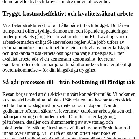
dränerar effektivt och kräver mindre underhåll över tid.
Tryggt, kostnadseffektivt och kvalitetssäkrat arbete
Vi arbetar strukturerat för att hålla både tid och budget. Du får en
transparent offert, tydliga delmoment och löpande uppdateringar
under projektets gång. För privatkunder kan ROT-avdrag sänka
arbetskostnaden enligt Skatteverkets regler. Alla jobb utförs av
erfarna montörer med rätt behörigheter, och vi använder fallskydd
och godkända taksäkerhetslösningar på varje arbetsplats. Efter
avslutat arbete gör vi en gemensam genomgång, levererar
egenkontroller och lämnar garanti på utförande och material enligt
överenskommelse – för din långsiktiga trygghet.
Så går processen till – från besiktning till färdigt tak
Resan börjar med att du skickar in vårt kontaktformulär. Vi bokar en
kostnadsfri besiktning på plats i Sävedalen, analyserar takets skick
och tar fram förslag med pris, material och tidsplan. När du
godkänner offerten säkrar vi leveranser, etablerar arbetsplatsen och
påbörjar rivning och underarbete. Därefter följer läggning,
plåtarbeten, detaljer och slutmontering av avvattning och
taksäkerhet. Vi städar, återvinner avfall och genomför slutkontroll
innan överlämning. Vill du få en snabb offert eller boka en
kostnadsfri besiktning? Använd kontaktformuläret så återkommer vi