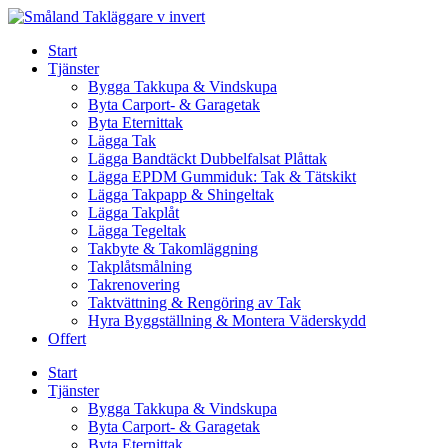
Skip
to
Start
content
Tjänster
Bygga Takkupa & Vindskupa
Byta Carport- & Garagetak
Byta Eternittak
Lägga Tak
Lägga Bandtäckt Dubbelfalsat Plåttak
Lägga EPDM Gummiduk: Tak & Tätskikt
Lägga Takpapp & Shingeltak
Lägga Takplåt
Lägga Tegeltak
Takbyte & Takomläggning
Takplåtsmålning
Takrenovering
Taktvättning & Rengöring av Tak
Hyra Byggställning & Montera Väderskydd
Offert
Start
Tjänster
Bygga Takkupa & Vindskupa
Byta Carport- & Garagetak
Byta Eternittak