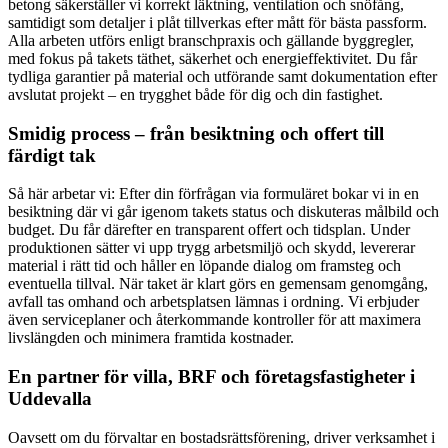
betong säkerställer vi korrekt läktning, ventilation och snöfång,
samtidigt som detaljer i plåt tillverkas efter mått för bästa passform.
Alla arbeten utförs enligt branschpraxis och gällande byggregler,
med fokus på takets täthet, säkerhet och energieffektivitet. Du får
tydliga garantier på material och utförande samt dokumentation efter
avslutat projekt – en trygghet både för dig och din fastighet.
Smidig process – från besiktning och offert till
färdigt tak
Så här arbetar vi: Efter din förfrågan via formuläret bokar vi in en
besiktning där vi går igenom takets status och diskuteras målbild och
budget. Du får därefter en transparent offert och tidsplan. Under
produktionen sätter vi upp trygg arbetsmiljö och skydd, levererar
material i rätt tid och håller en löpande dialog om framsteg och
eventuella tillval. När taket är klart görs en gemensam genomgång,
avfall tas omhand och arbetsplatsen lämnas i ordning. Vi erbjuder
även serviceplaner och återkommande kontroller för att maximera
livslängden och minimera framtida kostnader.
En partner för villa, BRF och företagsfastigheter i
Uddevalla
Oavsett om du förvaltar en bostadsrättsförening, driver verksamhet i