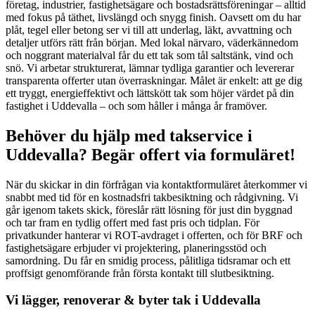
företag, industrier, fastighetsägare och bostadsrättsföreningar – alltid
med fokus på täthet, livslängd och snygg finish. Oavsett om du har
plåt, tegel eller betong ser vi till att underlag, läkt, avvattning och
detaljer utförs rätt från början. Med lokal närvaro, väderkännedom
och noggrant materialval får du ett tak som tål saltstänk, vind och
snö. Vi arbetar strukturerat, lämnar tydliga garantier och levererar
transparenta offerter utan överraskningar. Målet är enkelt: att ge dig
ett tryggt, energieffektivt och lättskött tak som höjer värdet på din
fastighet i Uddevalla – och som håller i många år framöver.
Behöver du hjälp med takservice i
Uddevalla? Begär offert via formuläret!
När du skickar in din förfrågan via kontaktformuläret återkommer vi
snabbt med tid för en kostnadsfri takbesiktning och rådgivning. Vi
går igenom takets skick, föreslår rätt lösning för just din byggnad
och tar fram en tydlig offert med fast pris och tidplan. För
privatkunder hanterar vi ROT-avdraget i offerten, och för BRF och
fastighetsägare erbjuder vi projektering, planeringsstöd och
samordning. Du får en smidig process, pålitliga tidsramar och ett
proffsigt genomförande från första kontakt till slutbesiktning.
Vi lägger, renoverar & byter tak i Uddevalla