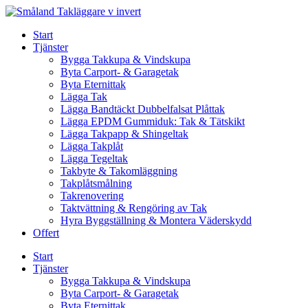
Skip
to
Start
content
Tjänster
Bygga Takkupa & Vindskupa
Byta Carport- & Garagetak
Byta Eternittak
Lägga Tak
Lägga Bandtäckt Dubbelfalsat Plåttak
Lägga EPDM Gummiduk: Tak & Tätskikt
Lägga Takpapp & Shingeltak
Lägga Takplåt
Lägga Tegeltak
Takbyte & Takomläggning
Takplåtsmålning
Takrenovering
Taktvättning & Rengöring av Tak
Hyra Byggställning & Montera Väderskydd
Offert
Start
Tjänster
Bygga Takkupa & Vindskupa
Byta Carport- & Garagetak
Byta Eternittak