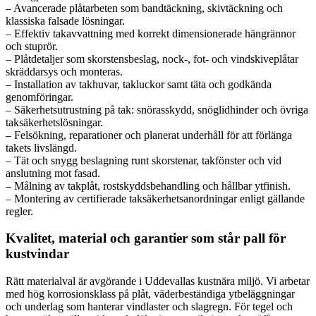
– Avancerade plåtarbeten som bandtäckning, skivtäckning och
klassiska falsade lösningar.
– Effektiv takavvattning med korrekt dimensionerade hängrännor
och stuprör.
– Plåtdetaljer som skorstensbeslag, nock-, fot- och vindskiveplåtar
skräddarsys och monteras.
– Installation av takhuvar, takluckor samt täta och godkända
genomföringar.
– Säkerhetsutrustning på tak: snörasskydd, snöglidhinder och övriga
taksäkerhetslösningar.
– Felsökning, reparationer och planerat underhåll för att förlänga
takets livslängd.
– Tät och snygg beslagning runt skorstenar, takfönster och vid
anslutning mot fasad.
– Målning av takplåt, rostskyddsbehandling och hållbar ytfinish.
– Montering av certifierade taksäkerhetsanordningar enligt gällande
regler.
Kvalitet, material och garantier som står pall för
kustvindar
Rätt materialval är avgörande i Uddevallas kustnära miljö. Vi arbetar
med hög korrosionsklass på plåt, väderbeständiga ytbeläggningar
och underlag som hanterar vindlaster och slagregn. För tegel och