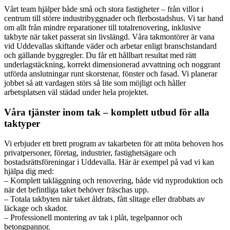
Vårt team hjälper både små och stora fastigheter – från villor i
centrum till större industribyggnader och flerbostadshus. Vi tar hand
om allt från mindre reparationer till totalrenovering, inklusive
takbyte när taket passerat sin livslängd. Våra takmontörer är vana
vid Uddevallas skiftande väder och arbetar enligt branschstandard
och gällande byggregler. Du får ett hållbart resultat med rätt
underlagstäckning, korrekt dimensionerad avvattning och noggrant
utförda anslutningar runt skorstenar, fönster och fasad. Vi planerar
jobbet så att vardagen störs så lite som möjligt och håller
arbetsplatsen väl städad under hela projektet.
Våra tjänster inom tak – komplett utbud för alla
taktyper
Vi erbjuder ett brett program av takarbeten för att möta behoven hos
privatpersoner, företag, industrier, fastighetsägare och
bostadsrättsföreningar i Uddevalla. Här är exempel på vad vi kan
hjälpa dig med:
– Komplett takläggning och renovering, både vid nyproduktion och
när det befintliga taket behöver fräschas upp.
– Totala takbyten när taket åldrats, fått slitage eller drabbats av
läckage och skador.
– Professionell montering av tak i plåt, tegelpannor och
betongpannor.