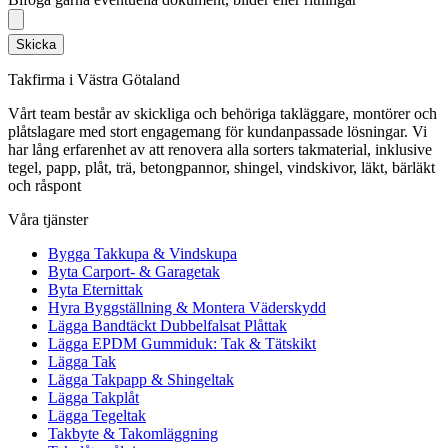
Skicka
Takfirma i Västra Götaland
Vårt team består av skickliga och behöriga takläggare, montörer och
plåtslagare med stort engagemang för kundanpassade lösningar. Vi
har lång erfarenhet av att renovera alla sorters takmaterial, inklusive
tegel, papp, plåt, trä, betongpannor, shingel, vindskivor, läkt, bärläkt
och råspont
Våra tjänster
Bygga Takkupa & Vindskupa
Byta Carport- & Garagetak
Byta Eternittak
Hyra Byggställning & Montera Väderskydd
Lägga Bandtäckt Dubbelfalsat Plåttak
Lägga EPDM Gummiduk: Tak & Tätskikt
Lägga Tak
Lägga Takpapp & Shingeltak
Lägga Takplåt
Lägga Tegeltak
Takbyte & Takomläggning